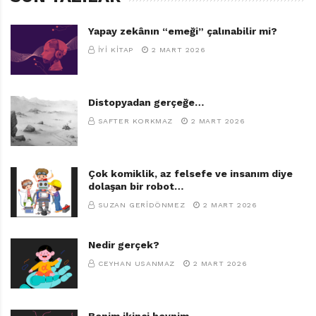
Yapay zekânın “emeği” çalınabilir mi?
İYI KITAP
2 MART 2026
Distopyadan gerçeğe…
SAFTER KORKMAZ
2 MART 2026
Çok komiklik, az felsefe ve insanım diye
dolaşan bir robot…
SUZAN GERIDÖNMEZ
2 MART 2026
Nedir gerçek?
CEYHAN USANMAZ
2 MART 2026
Benim ikinci beynim