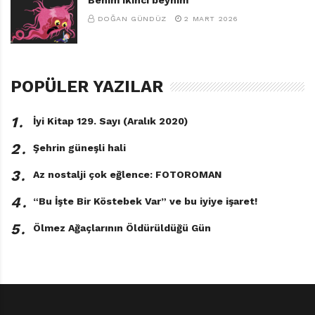
DOĞAN GÜNDÜZ
2 MART 2026
POPÜLER YAZILAR
1․
İyi Kitap 129. Sayı (Aralık 2020)
2․
Şehrin güneşli hali
3․
Az nostalji çok eğlence: FOTOROMAN
4․
“Bu İşte Bir Köstebek Var” ve bu iyiye işaret!
5․
Ölmez Ağaçlarının Öldürüldüğü Gün