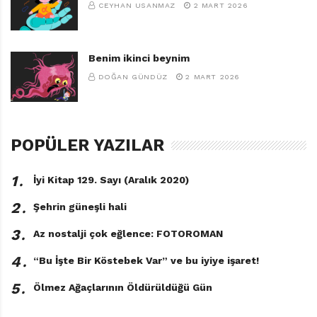
CEYHAN USANMAZ
2 MART 2026
Benim ikinci beynim
DOĞAN GÜNDÜZ
2 MART 2026
POPÜLER YAZILAR
1․
İyi Kitap 129. Sayı (Aralık 2020)
2․
Şehrin güneşli hali
3․
Az nostalji çok eğlence: FOTOROMAN
Franklin ve Kayıp Kitap
Sharon Jennings
4․
“Bu İşte Bir Köstebek Var” ve bu iyiye işaret!
Resimleyen: Céleste Gagnon, Sean
Jeffrey, Sasha McIntyre ve Laura
5․
Ölmez Ağaçlarının Öldürüldüğü Gün
Vegys
Çeviren: Aslı Onat