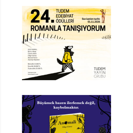
olaylar arasında mantıklı ilişkiler kurmasına ön ayak
oluyor, çocukların bu küçük kaplumbağa ile
özdeşlik kurmalarına imkân tanıyor. Belli ki Franklin de
okul öncesi çağda. Ayakkabılarının bağcıklarını
bağlamayı ve ikişer ikişer saymayı öğrenmiş.
Kütüphanedeki öykü saatini hiçbir zaman kaçırmıyor.
KENDİNİ SEVDİREN KİTAPLAR
Okurun kitaptaki kahramanla özdeşlik kurabilmesi,
okurla metin arasındaki ilişkiyi hareketli tutar; her
yaştan okur için bu özdeşlik duygusu beklenen, aranan
bir duygudur. Bir şekilde içinde kendimizi bulamadığımız
bir hikâyeye pek de inanmayız. Dolayısıyla sırtındaki
koca kabuğa ve yemyeşil rengine rağmen, çocuklar
Franklin ile kolayca özdeşleşebilecek; sosyal çevresi,
günlük yaşamı ve o yaşamın rutinleri, daha da önemlisi
onun da büyümekte oluşu da bu özdeşliği sağlayacak