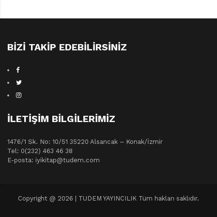
Beyaz Balina Yayınları, 32 sayfa
BIZI TAKIP EDEBILIRSINIZ
İLETIŞIM BILGILERIMIZ
1476/1 Sk. No: 10/51 35220 Alsancak – Konak/İzmir
Tel: 0(232) 463 46 38
E-posta: iyikitap@tudem.com
Franklin ve Göldeki Hayalet
Sharon Jennings
Copyright @ 2026 | TUDEM YAYINCILIK Tüm hakları saklıdır.
Resimleyen: Sasha Mclntyre,
Robert