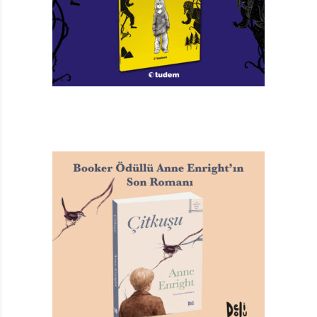
unsurlar. Bu bağlamın iki olumlu sonucu olabilir. İlki,
çocuk okurun, hikâyenin de öngördüğü mantıksal
çıkarımlara daha kolay varabilmesi. İkinci olası sonuç,
yayınevinin öngördüğü ve/veya vaat ettiği, okumayı
öğrenmeye vesile olması.
Okul öncesinde okuma-yazma eğitiminin verilmesi
konusunda eğitimciler ve pedagoglar farklı düşünüyor;
kimi buna karşı, kimi destekçi – naçizane, bence bir
mahsuru yok. Hoş, bir uzmanlığım da yok ancak anne
olarak bunu deneyimledim; okumayı öğrenmek ya da
öğretmek çok eğlenceli olabiliyor. Franklin serisi, bol
resimli ve büyük boy tasarımı, kullandığı punto ve yazı
karakteri ve ara ara tekrarlayan kelimeleriyle
çocukların dikkatini çekecek nitelikte.
Çocuklar özellikle ritimden etkileniyor aslında.