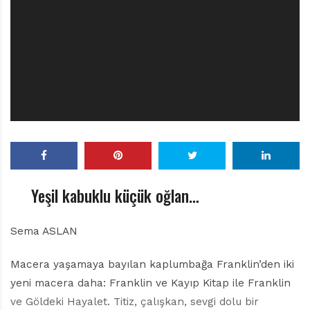
r
ı
D
e
r
g
i
s
i
Yeşil kabuklu küçük oğlan…
Sema ASLAN
Macera yaşamaya bayılan kaplumbağa Franklin’den iki
yeni macera daha: Franklin ve Kayıp Kitap ile Franklin
ve Göldeki Hayalet. Titiz, çalışkan, sevgi dolu bir