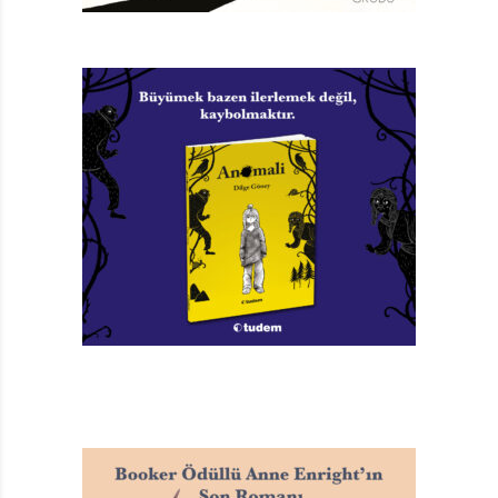
biçimde büyük tutmakta. Son sayfadaki boyutları ise
küçük. Kurdun bu boyutu okurlarına önemli bir mesaj
veriyor. Büyüklenmek isteyen, büyük görülmek istenen
bunu ancak karşısındakinin kabulüyle gerçekleştirebilir
çünkü. Mario Ramos’un yazıp çizdiği bir başka kitap
daha yolda. En Yakışıklı Benim’i ve yazarın bu konuya
getireceği alternatif yaklaşımı merakla bekliyoruz.
ANNEDEN AYRI KALMAK
Yavru Baykuşlar da Kır Çiçeği Yayınları’nın yenilerinden.
Günümüz çocuk edebiyatının önemli yazarlarından,
2004 Andersen Ödülü sahibi Martin Waddell’in “Küçük
Ayı, Büyük Ayı Dizisi”nden sonra dilimizde basılan en son
kitabı. Yavru Baykuşlar, çocukların annelerinden ayrı
kaldıkları zaman yaşadıklarını, hissettiklerini konu
alıyor. Özellikle çalışan annelerin çocuklarına okumak
isteyebileceği bu öykü, Patrick Benson’un resimleriyle