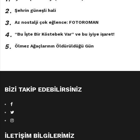
diğer yavru baykuşlara ve bu kitabı okuyan çocuklara
2․
Şehrin güneşli hali
ders olsun; annelerin mutlaka eve döneceğini bilsinler,
3․
Az nostalji çok eğlence: FOTOROMAN
ona güvensinler.
4․
“Bu İşte Bir Köstebek Var” ve bu iyiye işaret!
5․
Ölmez Ağaçlarının Öldürüldüğü Gün
BIZI TAKIP EDEBILIRSINIZ
En Güçlü Benim!
İLETIŞIM BILGILERIMIZ