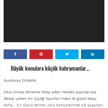
r
ı
D
e
r
g
i
s
i
Büyük konulara küçük kahramanlar…
Nurduran DUMAN
Okul öncesi döneme hitap eden nitelikli yayınlarıyla
dikkat çeken Kır Çiçeği Yayınları’ndan iki güzel kitap
daha… En Güçlü Benim, okul bahçelerinde sık yaşanan