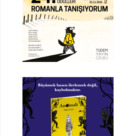
genel
bir çatı altında birleşmesiyle, mekân ve karakter
bolluğuyla ve farklı olay örgülerine yer verilmesiyle
eser bir romana yakın duruyor. Ancak romandan
ayrıldığı nokta tüm bunlara rağmen onu öyküye
yaklaştırıyor. O da kitabın her bir bölümünde bir
hikâyeye konu olabilecek farklı bir olaya yer verilmesi
ve bu olaylar arasında ortak bazı karakter ve
mekânlarla bütünlük sağlansa da, eserin, romanın o
örgün yapısındansa, bu parçalar aracılığıyla bir
hikâyeler toplamına yakın durması.
Edebi türler konusunda eserin bize düşünme alanı
sunduğu diğer nokta ise söz konusu olay ve anlatıların,
usta yazarın çocukluk anılarına dayanması.
Duymuşluğum vardır; gayet nitelikle bir eser için, “Ama