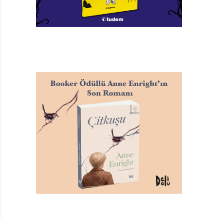
o anılarını yazmış, hikâye sayılmaz,” sözünü. Bir kişi
anlatılarında anılarına yer verdi ya da öykülerini
anılarından yola çıkarak kaleme aldı diye o eser edebi
olmaktan, yazdıkları hikâye olmaktan anında
azledilebilir mi? Hiç sanmıyorum. Kaldı ki Özer’in kitabı
bunun canlı bir örneği. Kaynağı nerede olursa olsun,
ister hayal dünyamızda isterse gerçek yaşantılarımızda,
bir anlatıyı öykü yapan şey bambaşka bir yaratı ve
duyarlılık gücünde çünkü. Çocuklara yazılmış bile olsa,
anlatılan şeyi, her yaştan okura merak, heves ve
keşif
duygusuyla bir solukta okutabilmekte.
Özer bu kitabında bize Balkan Harbi’nden II. Dünya
Savaşı’na uzanan bir zaman dilimini, bir çocuğun
gözünden, duyarlılık ve duygu yüklü, dupduru ama
incelikli bir dille anlatmış. Tüm mahallelinin hayran
olduğu bir anneanneye sahip olan kahramanımız,