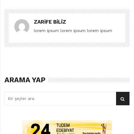
Arkasına Baktı adlı kitabın okurken, soru işareti bir
yanıta dönüştü somut olarak. Bir yapıt ister çocuğa
ZARIFE BILIZ
ister yetişkine yazılmış olsun, okuyan kişi olarak bize bir
tat, bir duygu iletiyor, bir tür heyecan veriyorsa, kendini
lorem ipsum lorem ipsum lorem ipsum
“iş gibi” okutmaktan öte bizi içine çekiveriyorsa,
edebiyat denilen büyücünün külahının ucu görünmüş
demekti. Külahın altındaki sihir dolu kafanın içinde
nelerin olması gerektiği ya da okurun orada gördükleri
ise şüphesiz kişiden kişiye değişebilirdi.
ARAMA YAP
TÜRLERİN KARDEŞLİĞİ
Özer’in Güneş Arkasına Baktı adlı kitabının
edebiyatımızda ilk belirişi değil bu; daha önce iki kez
basılmış. Okura verdiği edebi tada bakılırsa daha nice
kez basılacağına da şüphe yok. Eserin edebi olarak
hangi türe girdiğine kafa yormak ise aslında hayli
verimli bir fikir jimnastiği. Zira kitabı oluşturan öykülerin