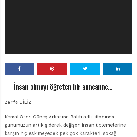
r
ı
D
e
r
g
i
s
i
İnsan olmayı öğreten bir anneanne…
Zarife BİLİZ
Kemal Özer, Güneş Arkasına Baktı adlı kitabında,
günümüzün artık giderek değişen insan tiplemelerine
karşın hiç eskimeyecek pek çok karakteri, sokağı,