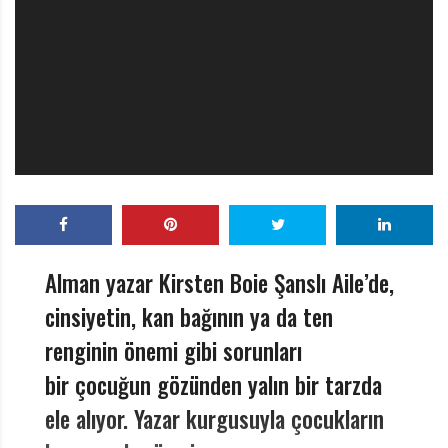
r
ı
D
e
r
g
i
s
i
Alman yazar Kirsten Boie Şanslı Aile’de,
cinsiyetin, kan bağının ya da ten
renginin önemi gibi sorunları
bir çocuğun gözünden yalın bir tarzda
ele alıyor. Yazar kurgusuyla çocukların