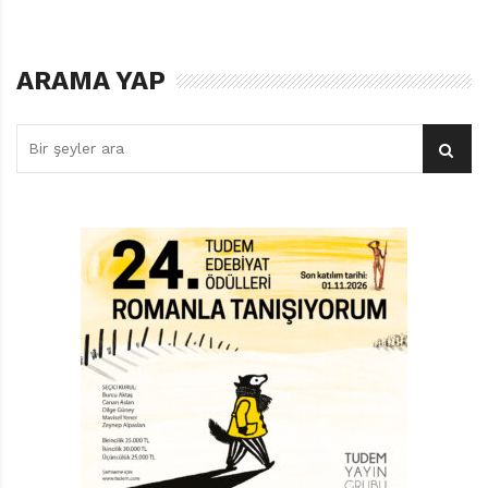
bildiği ama o ana kadar ondan saklanan bu gerçek
anlamlandırılamaz, dile getirilemez biçimde sarsıcıydı.
ARAMA YAP
Karşımızda çocuklara nasıl anlatılacağı yeterince
çetrefilli bir mesele duruyor: evlat edinme. Alman yazar
Kirsten Boie’nin Şanslı Aile adlı kitabının küçük
kahramanı Paule de evlat edinilmiş bir çocuk. Ne var ki
bu çetrefilli meselenin öznesi olan Paule’nin hikâyesi
hüzünlü olmaktan çok uzak. Üstelik Paule’nin vaziyeti
evlatlık olmasının dışında ırkçılık gibi meseleleri de
barındırıyor, çünkü Paule beyaz bir Alman aile
tarafından evlat edinilen Afrika kökenli bir çocuk. Yazar
Boie’nin bu her iki sorunsalı gerek edebi bir ustalık
gerekse pedagojik bir sorumlulukla
ele aldığını en baştan belirterek kitaba daha yakından
bakalım.