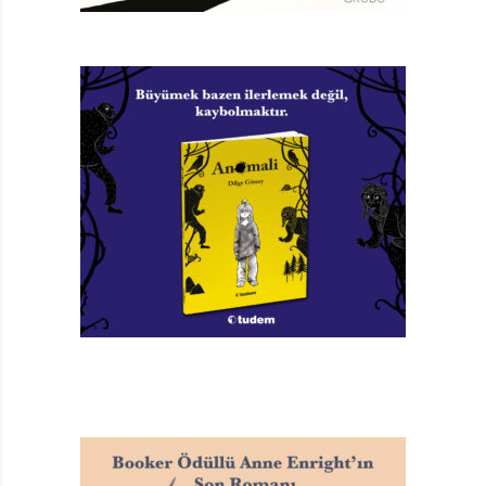
Paule şanslı bir çocuk, çünkü küçüklüğünden beri onu
karnında taşıyan başka bir annesinin olduğunu en
başından beri biliyor. Kendi ifadesiyle “karnında
büyüdüğü kadının sevdiği adam”ın Somalili bir öğrenci
olduğu da babası tarafından ona anlatılmış. Hatta
babası ona bir küre üzerinde nereden geldiğini
göstererek ten renginin nedenini de açıklamış. Şanslı
Aile’nin ilk kez 1985 yılında Almanya’da yayımlandığını
düşünürsek, Paule’nin ten renginin “farklılığı” oldukça
göze batan bir durum, zira o yıllarda duvarları
“Yabancılar Defolun!” yazıları süslüyor, Neo-Nazizm
ruhu gündelik hayatta hararetle hissediliyordu. Nitekim
Paule, okulda, parkta, alışveriş kuyruğunda bu gerilimi
hissediyor ama bu gerilimle baş etmek için yazarın
sunduğu yöntemler son derece anlamlı ve keyifli.
SICAK, SEVGİ DOLU, ESPRİLİ