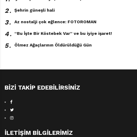
Boie’nin kalemiyle aile, ırk, cinsiyet gibi unsurlar
2․
Şehrin güneşli hali
görmezden gelinmiyor, ama bütün bu “ayırt edici”
özelliklere özel bir değer de atfedilmiyor; sevgi ve
3․
Az nostalji çok eğlence: FOTOROMAN
gerekli dozda akılcı bir yaklaşım zaten en şanslı aileyi
4․
“Bu İşte Bir Köstebek Var” ve bu iyiye işaret!
işaret ediyor.
5․
Ölmez Ağaçlarının Öldürüldüğü Gün
BIZI TAKIP EDEBILIRSINIZ
İLETIŞIM BILGILERIMIZ