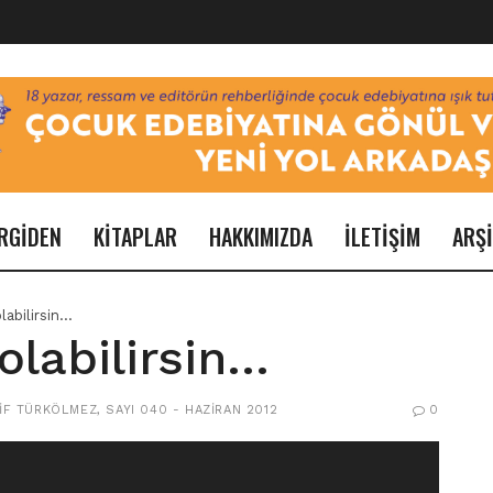
RGİDEN
KİTAPLAR
HAKKIMIZDA
İLETİŞİM
ARŞ
labilirsin…
olabilirsin…
IF TÜRKÖLMEZ
,
SAYI 040 - HAZIRAN 2012
0