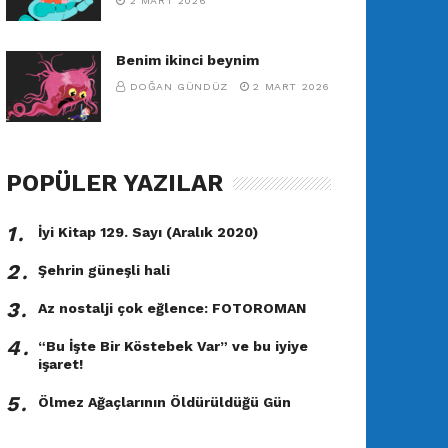
2 MART 2026
Benim ikinci beynim
DOĞAN GÜNDÜZ
2 MART 2026
POPÜLER YAZILAR
1․
İyi Kitap 129. Sayı (Aralık 2020)
2․
Şehrin güneşli hali
3․
Az nostalji çok eğlence: FOTOROMAN
4․
“Bu İşte Bir Köstebek Var” ve bu iyiye
işaret!
5․
Ölmez Ağaçlarının Öldürüldüğü Gün