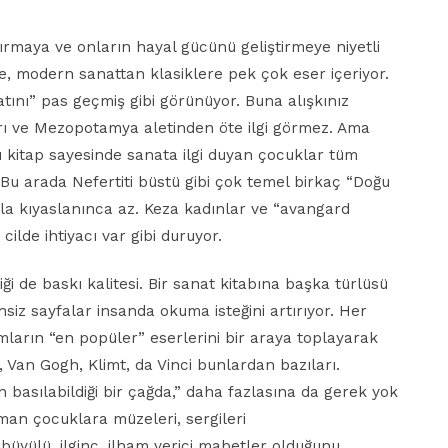
ştırmaya ve onların hayal gücünü geliştirmeye niyetli
, modern sanattan klasiklere pek çok eser içeriyor.
ını” pas geçmiş gibi görünüyor. Buna alışkınız
arı ve Mezopotamya aletinden öte ilgi görmez. Ama
u kitap sayesinde sanata ilgi duyan çocuklar tüm
Bu arada Nefertiti büstü gibi çok temel birkaç “Doğu
yla kıyaslanınca az. Keza kadınlar ve “avangard
 cilde ihtiyacı var gibi duruyor.
liği de baskı kalitesi. Bir sanat kitabına başka türlüsü
siz sayfalar insanda okuma isteğini artırıyor. Her
mların “en popüler” eserlerini bir araya toplayarak
, Van Gogh, Klimt, da Vinci bunlardan bazıları.
n basılabildiği bir çağda,” daha fazlasına da gerek yok
aman çocuklara müzeleri, sergileri
üyülü, ilginç, ilham verici mabetler olduğunu