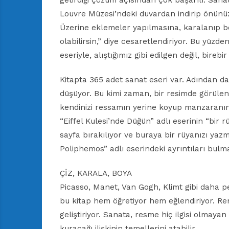
getirdiği çözüm açısından çok başarılı. Sanat 
Louvre Müzesi’ndeki duvardan indirip önünüz
Üzerine eklemeler yapılmasına, karalanıp bo
olabilirsin,” diye cesaretlendiriyor. Bu yüzden
eseriyle, alıştığımız gibi edilgen değil, birebir
Kitapta 365 adet sanat eseri var. Adından da 
düşüyor. Bu kimi zaman, bir resimde görülen
kendinizi ressamın yerine koyup manzaranın
“Eiffel Kulesi’nde Düğün” adlı eserinin “bir
sayfa bırakılıyor ve buraya bir rüyanızı yazm
Poliphemos” adlı eserindeki ayrıntıları bul
ÇİZ, KARALA, BOYA
Picasso, Manet, Van Gogh, Klimt gibi daha p
bu kitap hem öğretiyor hem eğlendiriyor. Ren
geliştiriyor. Sanata, resme hiç ilgisi olmaya
kuracağı ilişkinin temellerini atabilir.