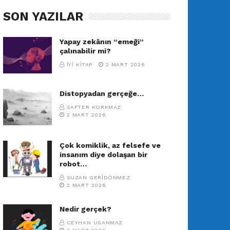
SON YAZILAR
Yapay zekânın “emeği”
çalınabilir mi?
İYI KITAP
2 MART 2026
Distopyadan gerçeğe…
SAFTER KORKMAZ
2 MART 2026
Çok komiklik, az felsefe ve
insanım diye dolaşan bir
robot…
SUZAN GERIDÖNMEZ
2 MART 2026
Nedir gerçek?
CEYHAN USANMAZ