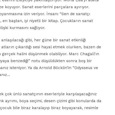
eserini izleyiciye yakınlaştırıyor. Mona Lisa’yı adeta
e koyuyor. Sanat eserlerini parçalara ayırıyor.
yanmasına izin veriyor. İnsanı “Sen de sanatçı
, en baştan, iyi niyetli bir kitap. Çocukların sanat
 ilişki kurmasını sağlıyor.
anlaşılacağı gibi, her güne bir sanat etkinliği
 atların çıkardığı sesi hayal etmek olurken, bazen de
 gerçek halini düşünmek olabiliyor. Marc Chagall’ın
 rüyaya benzediği” notu düşüldükten sonra boş bir
anız isteniyor. Ya da Arnold Böcklin’in “Odysseus ve
manız…
ek çok ünlü sanatçının eserleriyle karşılaşacağınız
k ayrımı, boya seçimi, desen çizimi gibi konularda da
n çocuk bile biraz karalayıp biraz boyayarak, resimle