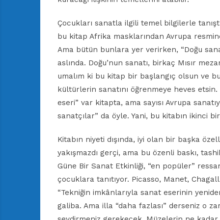
Çocukları sanatla ilgili temel bilgilerle tanı
bu kitap Afrika masklarından Avrupa resmine
Ama bütün bunlara yer verirken, “Doğu sanat
aslında. Doğu’nun sanatı, birkaç Mısır mez
umalım ki bu kitap bir başlangıç olsun ve b
kültürlerin sanatını öğrenmeye heves etsin. 
eseri” var kitapta, ama sayısı Avrupa sanatı
sanatçılar” da öyle. Yani, bu kitabın ikinci bir
Kitabın niyeti dışında, iyi olan bir başka özel
yakışmazdı gerçi, ama bu özenli baskı, tashih
Güne Bir Sanat Etkinliği, “en popüler” ressa
çocuklara tanıtıyor. Picasso, Manet, Chagall
“Tekniğin imkânlarıyla sanat eserinin yenide
galiba. Ama illa “daha fazlası” derseniz o z
sevdirmeniz gerekecek. Müzelerin ne kadar b