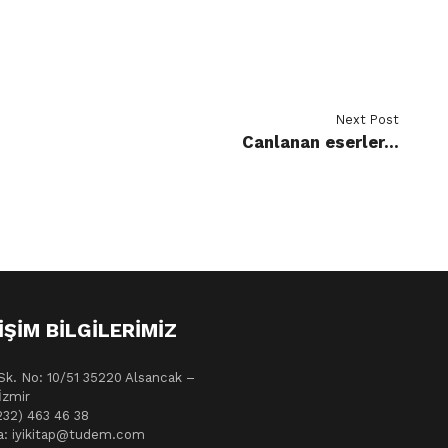
Next Post
Canlanan eserler…
IŞIM BILGILERIMIZ
Sk. No: 10/51 35220 Alsancak –
İzmir
232) 463 46 38
a: iyikitap@tudem.com