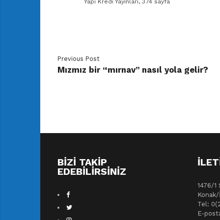
Yapı Kredi Yayınları, 374 sayfa
Previous Post
Mızmız bir “mırnav” nasıl yola gelir?
BIZI TAKIP
İLET
EDEBILIRSINIZ
1476/1 
Konak/
Tel: 0(
E-post