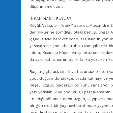
düşünmemek zor.
İNSAN NASIL BÜYÜR?
Küçük Vahşi, bir “öteki” aslında. Alexandre Ei
derinliklerine gömdüğü öteki benliği. Uygar Al
içgüdüsüyle hareket eden, arzusunun yönünd
yaşayan bir çocukluk ruhu. Uzun yıllardır bi
adeta. Kısacası Küçük Vahşi, otuz sekizinde
da aynı kahramanın bu iki farklı yüzünün k
Başlangıçta asi, sinirli ve huzursuz bir ton 
çocukluğuna döndükçe, orada kalmayı ve ye
neşeli, özgür, maceracı bir ruhu yansıtıyor biz
yani yetişkinlik ve çocukluğu parçalamanın, 
anladığı bölümde daha üzgün, kayıp ve umut
bir gün ciddi bir yayınevi tarafından yayımla
uyandırabilirse, işte o zaman tatmin olacakt