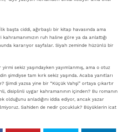
 İlk başta ciddi, ağırbaşlı bir kitap havasında ama
ri kahramanımızın ruh haline göre ya da anlattığı
onunda kararıyor sayfalar. Siyah zeminde hüzünlü bir
r yirmi sekiz yaşındayken yayımlanmış, ama o otuz
in şimdiyse tam kırk sekiz yaşında. Acaba yanıtları
e? Şimdi yazsa yine bir “Küçük Vahşi” ortaya çıkartır
enli, disiplinli uygar kahramanının içinden? Bu romanın
olduğunu anladığını iddia ediyor, ancak yazar
miyoruz. Sahiden de nedir çocukluk? Büyüklerin icat