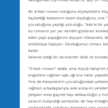
kabuğundan sıyrılması kolay bir şey mi? Kü
Bir erkek romanı olduğunu söyleyebiliriz Küç
kaybettiği babasının sesini duyduğunu, ona “
çocukluğuna yaptığı yolculuğu. Tabii ki bir y
bu romanın yer yer kendini gösteren komikliğ
eden yaşlı papağanını duyuyor Alexandre. B
anlatmaya başlıyor. Okuduğumuz roman, ka
kadar
kaleme aldığı bir serüvenler dizisi ve burada
“Erkek romanı” dedik, ama Küçük Vahşi’nin bi
engellere rağmen aşkı uğruna neler yapabil
Yine de Alexandre’ın çocukluğundaki çetesin
rağmen arkadaşlarıyla eski anılarını yenide
yetişkin olma gayreti hep delikanlılığın o hız
yazarın kullandığı semboller de hep erkeği
otobiyografik olduğunu bilemeyiz ama yazarı