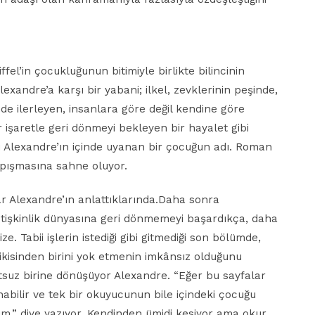
ffel’in çocukluğunun bitimiyle birlikte bilincinin
exandre’a karşı bir yabani; ilkel, zevklerinin peşinde,
e ilerleyen, insanlara göre değil kendine göre
r işaretle geri dönmeyi bekleyen bir hayalet gibi
ki Alexandre’ın içinde uyanan bir çocuğun adı. Roman
apışmasına sahne oluyor.
var Alexandre’ın anlattıklarında.Daha sonra
tişkinlik dünyasına geri dönmemeyi başardıkça, daha
e. Tabii işlerin istediği gibi gitmediği son bölümde,
ikisinden birini yok etmenin imkânsız olduğunu
suz birine dönüşüyor Alexandre. “Eğer bu sayfalar
nabilir ve tek bir okuyucunun bile içindeki çocuğu
ım,” diye yazıyor. Kendinden ümidi kesiyor ama okur