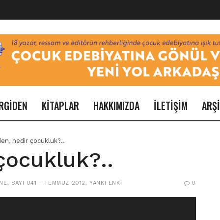
RGİDEN
KİTAPLAR
HAKKIMIZDA
İLETİŞİM
ARŞ
en, nedir çocukluk?..
çocukluk?..
NE
,
SAYI 041 - TEMMUZ 2012
,
YANKI ENKI
0