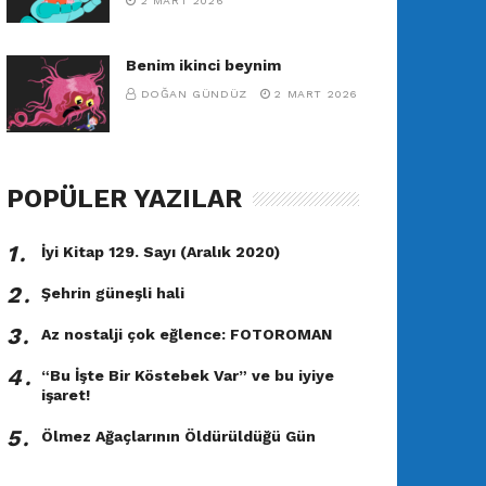
2 MART 2026
Benim ikinci beynim
DOĞAN GÜNDÜZ
2 MART 2026
POPÜLER YAZILAR
1․
İyi Kitap 129. Sayı (Aralık 2020)
2․
Şehrin güneşli hali
3․
Az nostalji çok eğlence: FOTOROMAN
4․
“Bu İşte Bir Köstebek Var” ve bu iyiye
işaret!
5․
Ölmez Ağaçlarının Öldürüldüğü Gün