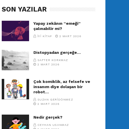
SON YAZILAR
Yapay zekânın “emeği”
çalınabilir mi?
İYI KITAP
2 MART 2026
Distopyadan gerçeğe…
SAFTER KORKMAZ
2 MART 2026
Çok komiklik, az felsefe ve
insanım diye dolaşan bir
robot…
SUZAN GERIDÖNMEZ
2 MART 2026
Nedir gerçek?
CEYHAN USANMAZ