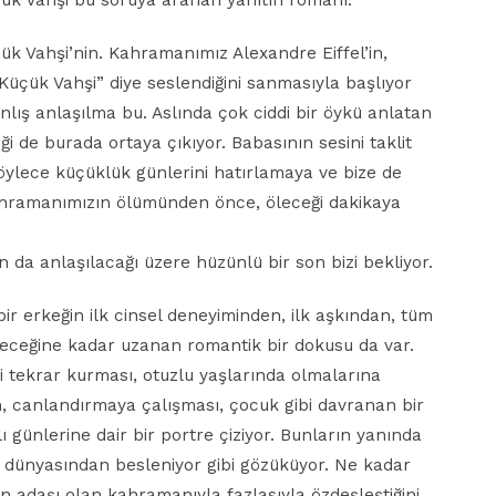
çük Vahşi bu soruya aranan yanıtın romanı.
ük Vahşi’nin. Kahramanımız Alexandre Eiffel’in,
Küçük Vahşi” diye seslendiğini sanmasıyla başlıyor
anlış anlaşılma bu. Aslında çok ciddi bir öykü anlatan
i de burada ortaya çıkıyor. Babasının sesini taklit
öylece küçüklük günlerini hatırlamaya ve bize de
hramanımızın ölümünden önce, öleceği dakikaya
n da anlaşılacağı üzere hüzünlü bir son bizi bekliyor.
r erkeğin ilk cinsel deneyiminden, ilk aşkından, tüm
eceğine kadar uzanan romantik bir dokusu da var.
i tekrar kurması, otuzlu yaşlarında olmalarına
n, canlandırmaya çalışması, çocuk gibi davranan bir
lı günlerine dair bir portre çiziyor. Bunların yanında
n dünyasından besleniyor gibi gözüküyor. Ne kadar
n adaşı olan kahramanıyla fazlasıyla özdeşleştiğini