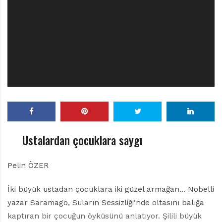
r
ı
D
e
r
g
i
s
i
Ustalardan çocuklara saygı
Pelin ÖZER
İki büyük ustadan çocuklara iki güzel armağan… Nobelli
yazar Saramago, Suların Sessizliği’nde oltasını balığa
kaptıran bir çocuğun öyküsünü anlatıyor. Şilili büyük