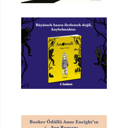
türlü gelmeyen balığı beklerken oltasını bir canavar
balığa kaptıran bu çocuğun öyküsünde umut ile
umutsuzluğun, sabır ile azmin, huzur ve tevekkülün,
inanç ve bilgeliğin sırrını bulmaya yaklaştık. Bir
çocukluk anısından yola çıkmış üstat Saramago.
Öylesine az sözcükle öylesine geniş bir dünya kurmuş
ki, çocuğun oltasını kurtarmak için yeniden yola
çıkışında ve bütün bir geceyi bu uğurda tüketmesinde,
bir hayat hikâyesinin şiirli şifreleri gizlenmiş. Ancak
çocukluktan çıkmadan olgunlaşmayı başarabilmiş
olanların tek solukta özümseyeceği türden bir hikâye.
ŞİİR GİBİ ÖYKÜLER
İnsan bazen sözcükleri de bir tablo gibi duvarına
asabileceğini hisseder ya da bir ezgi gibi anımsar
okuduklarını. Saramago sayesinde tek çizgiyle