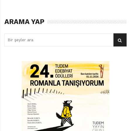
ÇALINTI YILDIZLAR
ARAMA YAP
Kırmızı Kedi Yayınevi’nin çocuk kitapları dizisinden yeni
çıkan iki mucize kitap, Pablo Neruda’dan Bir Yıldıza
Övgü ve Jose Saramago’dan Suların Sessizliği bize
bunları düşündürdü. Bu usta kalemlerin çocuk kitabı
yazdığını bilmediğimizden, okumadan önce şaşkındık
ama metinlerin berraklığı, kusursuz yalınlığı, şiirsel
minimalizmi karşısında biz de sessizleştik ve sevdiğimiz
şiirlerden dizeler mırıldanır gibi, ateş gölgesine kaçıp
mırıldanmaya başladık: “Gece karanlıktı / karıştım
sokağa / cebimde çalıntı yıldızlarla.”
Önce Saramago’nun satırlarına karışarak bir çocukluk
anısının kıyısına vardık. Orada bütün günü nehir
kıyısında balık tutarak geçiren bir çocuk olduk. Bir