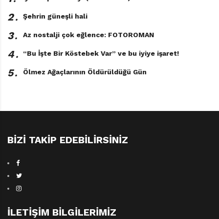
2․
Şehrin güneşli hali
3․
Az nostalji çok eğlence: FOTOROMAN
4․
“Bu İşte Bir Köstebek Var” ve bu iyiye işaret!
5․
Ölmez Ağaçlarının Öldürüldüğü Gün
Suların Sessizliği Jose Saramago
BIZI TAKIP EDEBILIRSINIZ
Resimleyen: Manuel Estrada
Çeviren: Pınar Savaş Kırmızı Kedi
Yayınevi 28 sayfa
İLETIŞIM BILGILERIMIZ