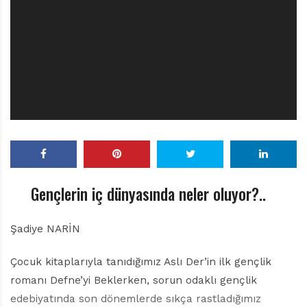
r
ı
D
e
r
g
i
s
i
Gençlerin iç dünyasında neler oluyor?..
Şadiye NARİN
Çocuk kitaplarıyla tanıdığımız Aslı Der’in ilk gençlik
romanı Defne’yi Beklerken, sorun odaklı gençlik
edebiyatında son dönemlerde sıkça rastladığımız