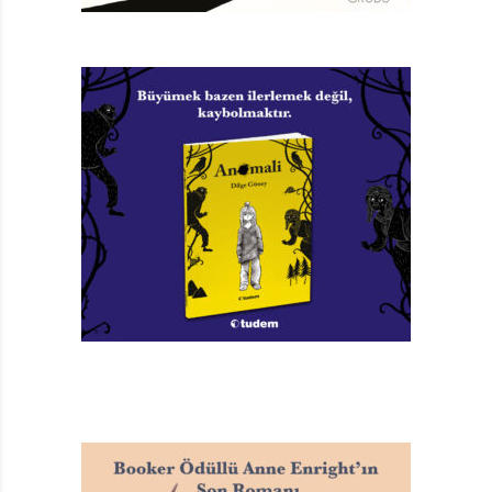
DAHA İYİ BİR HAYAT
Sürekli çalışan bir anne, hayattan başka beklentileri
olan bir baba ve mutlu olmadığı bir okul, Defne’yi daha
içine kapalı bir çocuk haline getirmiş ve kimseye
anlatamadığı şeyleri günlüğüne yazmaya başlamıştır.
Bölümlerini, iki ayrı zaman diliminde, yüreğimiz
ağzımızda okuduğumuz romanda, bir yandan Defne’nin
günlüğüne yazdıkları aracılığıyla onun yaşadıklarına,
hissettiklerine, bir yandan da annesinin hastane
koridorunda sıkıntılı bekleyişine tanık oluyoruz. Bu
kurgu, kitabı daha sürükleyici hale getirdiği gibi okurun
merak duygusunu da diri tutuyor.
Defne’yi Beklerken’i, yalnız bir çocuğun ailesiyle
yaşadığı iletişimsizliğin nasıl sonuçlar doğurabildiğinin ve