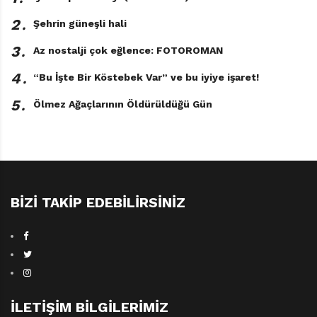
alınabilecekken, kitabın kurgusu içinde yitmiş gibi.
2․
Şehrin güneşli hali
Cinsiyetlerinden dolayı çocuklara doğar doğmaz biçilen
3․
toplumsal rollerin yarattığı olumsuzlukların; zorba
Az nostalji çok eğlence: FOTOROMAN
erkek egemen dünyanın; ergen veya yetişkin kadınların
4․
“Bu İşte Bir Köstebek Var” ve bu iyiye işaret!
hayatında yarattığı tahribatın, romanda daha etraflıca
5․
Ölmez Ağaçlarının Öldürüldüğü Gün
işlenebileceğini düşünmeden edemiyor insan.
BIZI TAKIP EDEBILIRSINIZ
İLETIŞIM BILGILERIMIZ