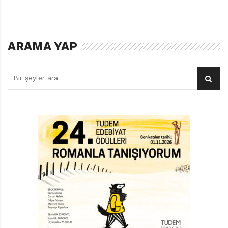
kahramanımız, öğretmeni Bayan Beyin’in verdiği robot
yapma ödevini fazla ciddiye alır. Ertesi gün çocuklar
uzaygemisi yıkama robotu ya da ekmek kızartma
ARAMA YAP
robotu gibi naif tasarımlarını sınıfa getirirler. Rex’in
savaş robotu da her birini özenle parçalar. Böylece ilk
denemesini yapan Rex, savaş robotlarından bin tane
yaparak evrenin her köşesini fethedeceğini açıklar.
Elbette Bayan Beyin buna göz yumacak değildir. Rex’e
yüz kere, “Okul, Uzayın Kralı olmaktan daha önemlidir,”
yazma cezası verir ve anne babasını okula çağırır.
Bunların Rex’i durduracağına kim inanır? Rex, bir
astrokurabiye, iki şişe gazoz ve ciddi miktarda yalan ile
ikna ettiği “çok zeki” arkadaşı Blip’in de yardımıyla
savaş robotlarını üretmeye başlar. Adeta minik bir
Napoléon edasıyla galaksiyi fethe girişen Rex, kendini
Uzayın Kralı ilan eder. Galaksi İttifakı elbette bu işe çok