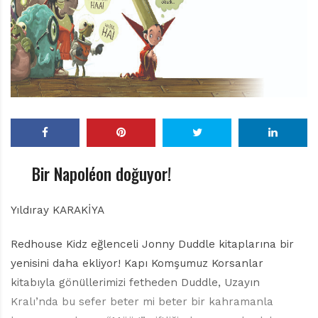
r
ı
D
e
r
g
i
s
i
Bir Napoléon doğuyor!
Yıldıray KARAKİYA
Redhouse Kidz eğlenceli Jonny Duddle kitaplarına bir
yenisini daha ekliyor! Kapı Komşumuz Korsanlar
kitabıyla gönüllerimizi fetheden Duddle, Uzayın
Kralı’nda bu sefer beter mi beter bir kahramanla