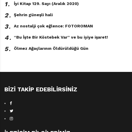
1․
İyi Kitap 129. Sayı (Aralık 2020)
Uzayın Kralı Jonny Duddle Çeviren: Turgay
Bayındır Redhouse Kidz Yayınları, 40 sayfa
2․
Şehrin güneşli hali
3․
Az nostalji çok eğlence: FOTOROMAN
4․
“Bu İşte Bir Köstebek Var” ve bu iyiye işaret!
5․
Ölmez Ağaçlarının Öldürüldüğü Gün
BIZI TAKIP EDEBILIRSINIZ