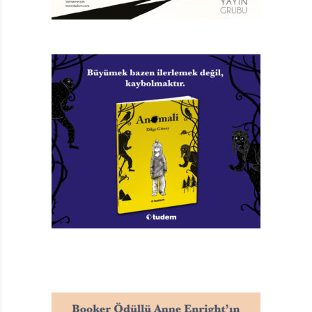
kızar. Galaksi İttifakı’nın başındaki İmparator Bob’un
kızı Kuki’nin Rex tarafından kaçırılmış olması da üstüne
tuz biber eker.
Rex’in en büyük korkusu, giriştiği tüm bu fetih ve
prenses kaçırma işlerini anne babasının duymasıdır.
Durumu onlara çaktırmamak için çiftlikteki rutin işlerini
de bir yandan sürdüren Rex, Galaksi İttifakı tarafından
etrafının sarıldığını fark eder. Elindeki möög kakalarını
yavaşça yere bırakarak hemen eve kaçar, olan biteni
anne babasına anlatır. Annesi Galaksi İttifakı’nın
karşısına çıkar, elini beline koyar ve durumu kurtarır.
Fetih biter, prenses evine gider. Olsun, Rex’in başka
büyük planları vardır.
Uzayın Kralı; Kapı Komşumuz Korsanlar adlı kitabından
tanıdığımız Jonny Duddle’ın Redhouse Kidz’den çıkan