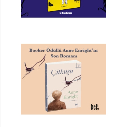
Galileo’nun savaşından sonra takvimler 1700’lerin
ortasını, pusula ise Doğu Avrupa’yı gösteriyor. Evet,
sıradaki “büyük insan” Mozart! Müzisyenlik, küçük
Mozart’ın neredeyse aile mesleği olsa da o dinleyenleri
hayran bırakan yeteneği ve akıllara durgunluk veren
hafızası ile kısa sürede dehasını ortaya koyuyor. Hâl
böyle olunca, daha çocuk yaşta çıktığı turneler ve
yazdığı senfoniler ile müzik dünyasında kendine sağlam
bir yer ediniyor. Fakat kitabın tarafsız bakışı, parlak
dönemlerine ışık tuttuğu kadar, Mozart’ın karşılaştığı
rakipleri, memnuniyetsizlikleri ve Viyana’nın lüks
yaşantısına ayak uydurmaya çalışırken geçen zorlu
hayatını da tüm açıklığıyla anlatıyor.
Son olarak ise dünyanın dört bir yanında barış ve
özgürlüğün simgesi haline gelen, Hindistan’ın büyük