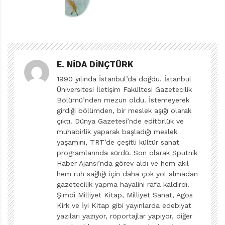
Galileo’yu ve paletine kulak vererek Leonardo’yu
anlatıyor. Bu hikâyeleri dinlememize de karakterleri
değişmeyen, minik hikâyeler kurarak vesile oluyor.
Dört kitabın da hikayesi aynı bitpazarında, muazzam
E. NIDA DINÇTÜRK
antika eşyalarla dolu Bay Rummage’in tezgâhında
1990 yılında İstanbul’da doğdu. İstanbul
başlıyor. Her cumartesi kurulan bu pazarın, özellikle de
Üniversitesi İletişim Fakültesi Gazetecilik
Bölümü’nden mezun oldu. İstemeyerek
Bay Rummage’in tezgâhının sadık bir müşterisi var:
girdiği bölümden, bir meslek aşığı olarak
Digby. Yedi yaşında bir antika koleksiyoncusu olan
çıktı. Dünya Gazetesi’nde editörlük ve
Digby, arkadaşı Bay Rummage’i her ziyaretinde
muhabirlik yaparak başladığı meslek
tezgâhından mutlaka koleksiyonuna ekleyebileceği bir
yaşamını, TRT’de çeşitli kültür sanat
programlarında sürdü. Son olarak Sputnik
eşya satın alıyor. Digby’nin bu rutin ziyaretlerinde
Haber Ajansı’nda görev aldı ve hem akıl
yanında bulunan ve onun aldığı eşyalara şüpheyle
hem ruh sağlığı için daha çok yol almadan
yaklaşan bir de ablası, Hester var. O da tüm
gazetecilik yapma hayalini rafa kaldırdı.
Şimdi Milliyet Kitap, Milliyet Sanat, Agos
şüphelerine rağmen bu eşyalar karşısında en az Digby
Kirk ve İyi Kitap gibi yayınlarda edebiyat
kadar heyecanlanıyor. İşin keyifli yanı da Hester ve
yazıları yazıyor, röportajlar yapıyor, diğer
Digby ikilisinin keşfettiği her yeni obje, mutlaka önemli