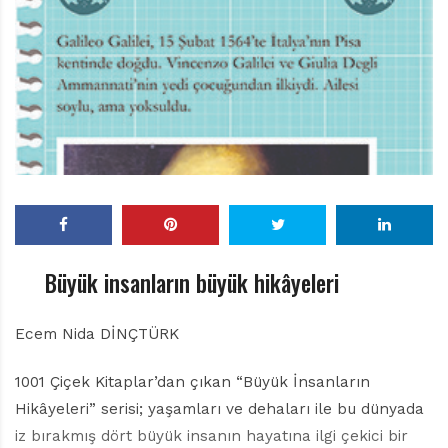
r
ı
D
e
r
g
i
s
i
Büyük insanların büyük hikâyeleri
Ecem Nida DİNÇTÜRK
1001 Çiçek Kitaplar’dan çıkan “Büyük İnsanların
Hikâyeleri” serisi; yaşamları ve dehaları ile bu dünyada
iz bırakmış dört büyük insanın hayatına ilgi çekici bir