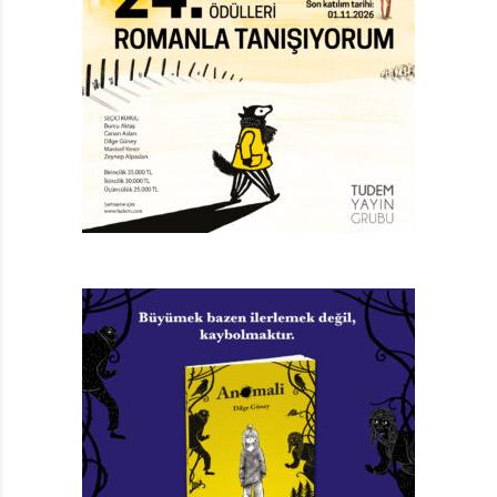
koyduğu anlaşılıyor. Bu arada Leonardo’nun resim
yaparak başlayan bilim ve sanat yaşantısı anlatılırken,
bu mecralara sağladığı katkılar anımsanıyor. Eh,
Leonardo demek Rönesans demek, Michelangelo
demek, Vatikan demek. Hâl böyle olunca, Leonardo’nun
Paleti neredeyse bir sanat tarihi kitabına dönüşüyor.
Leonardo’yu, uğruna savaştığı davalardaki hakkı ancak
dört yüzyıl sonra teslim edilen, astronominin “yıldızı”
Galileo takip ediyor. Galileo’nun keşfettiği ve
doğruluğundan emin olduğu bilgiler, onu döneminin
güvenilir bilgi kaynağı(!) Katolik kilisesi ile karşı karşıya
getiriyor ve kitap Galileo’nun keşfettiği bilgileri
aktarmanın yanı sıra engizisyon mahkemelerinde
verdiği bilim mücadelesine de yakından göz atıyor.
GANDİ’NİN MÜCADELESİ