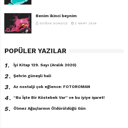
Benim ikinci beynim
DOĞAN GÜNDÜZ
2 MART 2026
POPÜLER YAZILAR
1․
İyi Kitap 129. Sayı (Aralık 2020)
2․
Şehrin güneşli hali
3․
Az nostalji çok eğlence: FOTOROMAN
4․
“Bu İşte Bir Köstebek Var” ve bu iyiye işaret!
5․
Ölmez Ağaçlarının Öldürüldüğü Gün