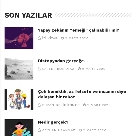
SON YAZILAR
Yapay zekânın “emeği” çalınabilir mi?
İYI KITAP
2 MART 2026
Distopyadan gerçeğe…
SAFTER KORKMAZ
2 MART 2026
Çok komiklik, az felsefe ve insanım diye
dolaşan bir robot…
SUZAN GERIDÖNMEZ
2 MART 2026
Nedir gerçek?
CEYHAN USANMAZ
2 MART 2026