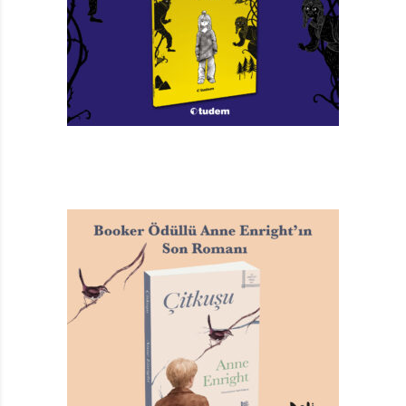
kalktığında şu yanıtı alır: “Gül gibi uzun adım var. Tam
de bakayım: Ali İsmail, Ali İsmail, Ali İsmail! Belle bu
güzel adı.” Ali İsmail’in kitap içindeki hikâyesi, Ali İsmail
Korkmaz’ın hikâyesiyle ilişkili olmasa da, bu cümle ile
“yakında”, yakınımızda duruyor.İş kazaları ve işçi
ölümleri, taşeronlaşma, Gezi Parkı, göç, paralı “devlet”
eğitimi, devletin sağlık “hizmeti”, 1 Mayıs miting alanında
gaz yiyen öğrenciler ve daha birçok detay, Uzakta’nın
satırlarında, hikâyenin ana hattında seyrediyor.
EDEBİYATLA DİRENMEK
Dünya, bu ana hatta kendi travmasıyla ilerleyen
meraklı bir kız. Sorgulayan, cesur adımlar atabilen,
edebiyattan tat alan… Tıpkı Erdo gibi. Roman boyunca
sık sık Türk ve dünya edebiyatından isimler ve alıntılar
okuyoruz. İki genç de gündemin tüm sertliğine