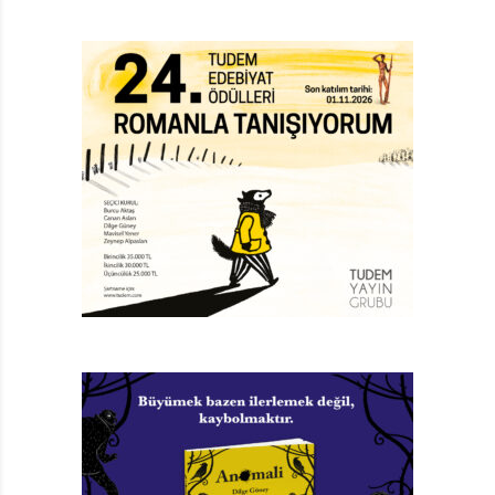
Kentmen değil. (Zaten artık hayat da o kadar naif değil.)
SOKAĞIN GÜNDEMİ
Bu iki gencin yolları roman içinde birkaç kez kesişir.
Elbette Erdo Dünya’nın güzelliğinden etkilenir, hayaller
kurar… Dünya da Erdo’da güven veren bir yakınlık
sezer… Ama hikâyemiz sınıfsal farklılıklarına rağmen
bir araya gelmeye çalışan iki gencin anlatıldığı bir aşk
hikâyesi değil. Uzakta, ilhamını sokaktan, sokağın
gündeminden alan, sert bir hikâye anlatıyor. Üniversite
için para biriktirmek üzere İstanbul’a gelen Erdo
mesela, Torunlar İnşaat’a ait şantiyedeki asansör
faciasında ölen üniversite öğrencisi Hıdır Ali Genç
olabilir pekâlâ. Ya Erdo’nun şantiyede tanışıp arkadaş
olduğu Ali İsmail?.. Erdo, Erdoğan’ın kısaltması. Erdo,
tıpkı kendi adı gibi, arkadaşının adını da kısaltmaya