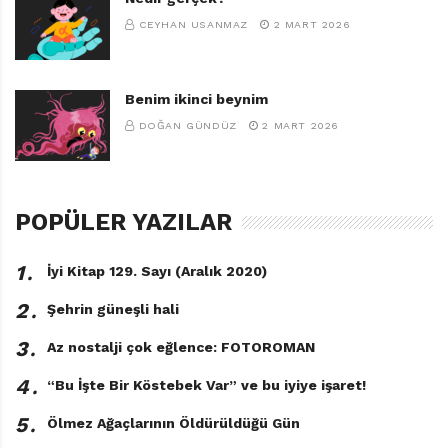
CEYHAN USANMAZ
2 MART 2026
Benim ikinci beynim
DOĞAN GÜNDÜZ
2 MART 2026
Uzakta
Mine Soysal
POPÜLER YAZILAR
On8 Kitap, 256 sayfa
1․
İyi Kitap 129. Sayı (Aralık 2020)
TAGS:
MINE SOYSAL
,
ON8 KITAP
,
SEMA ASLAN
,
2․
Şehrin güneşli hali
UZAKTA
3․
Az nostalji çok eğlence: FOTOROMAN
4․
“Bu İşte Bir Köstebek Var” ve bu iyiye işaret!
5․
Ölmez Ağaçlarının Öldürüldüğü Gün