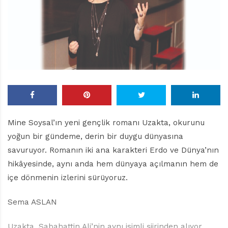
r
ı
D
e
r
g
i
s
i
Mine Soysal’ın yeni gençlik romanı Uzakta, okurunu
yoğun bir gündeme, derin bir duygu dünyasına
savuruyor. Romanın iki ana karakteri Erdo ve Dünya’nın
hikâyesinde, aynı anda hem dünyaya açılmanın hem de
içe dönmenin izlerini sürüyoruz.
Sema ASLAN
Uzakta, Sabahattin Ali’nin aynı isimli şiirinden alıyor