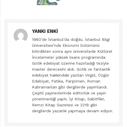
Fantastik Işık, tam da ilk kitap Büyünün Rengi’nin
bıraktığı yerden devam ediyor öyküye. Büyünün Rengi
ve Fantastik Işık’ın tek bir roman gibi okunabileceğini
belirtelim.
YANKI ENKI
1980’de İstanbul’da doğdu. İstanbul Bilgi
FANTASTİK ŞÖLEN
Üniversitesi’nde Ekonomi bölümünü
bitirdikten sonra aynı üniversitede Kültürel
Diskdünya, sınırsız bir hayalgücüne sahne oluyor.
İncelemeler yüksek lisans programında
Pratchett’ın hayal dünyasının ne kadar zengin
Gotik edebiyat üzerine hazırladığı teziyle
master derecesini aldı. Gotik ve fantastik
olduğunu gösterirken, diğer yandan yazarın mizah
edebiyat hakkındaki yazıları Virgül, Özgür
unsurlarıyla süslü ama bir o kadar da derin meselelere
Edebiyat, Patika, Parşömen, Roman
eğilen, yaratıcı bir kalemi olduğunu da kanıtlıyor.
Kahramanları gibi dergilerde yayımlandı.
Çeşitli yayınevlerinde editörlük ve yayın
Büyüler, ejderhalar, kılıç dövüşleri, sihirli varlıklar,
yönetmenliği yaptı. İyi Kitap, Sabitfikir,
yaratıklar, canavarlar, konuşan ağaçlar, troller, gizemli
Remzi Kitap Gazetesi ve 221B gibi
tanrılar gibi, bir fantastik edebiyat okurunun aklına
dergilerde yazarlık yapmaya devam ediyor.
gelebilecek her türlü unsur var Diskdünya’da ama bu
unsurlar akla hayale gelemeyecek detaylarla süslü.