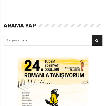
Kendine has bir mitolojisi de var bu dünyanın. J. R. R.
Tolkien ve Ursula K. Le Guin gibi usta yazarların
eserlerinde sıklıkla karşılaştığımız, fantastik edebiyatın
olmazsa olmazı yolculuk teması ilk iki romanın
ARAMA YAP
omurgasını oluşturuyor. Aslında Terry Pratchett’ın
Diskdünya’yı yazarken birçok mitolojik öyküden,
fantastik edebiyatın diğer yazar ve eserlerinden ilham
aldığını ya da göndermeler yaptığını görmek mümkün.
Bu nedenle bu göndermeleri, esinlenmeleri keşfedecek
olan okurlar büyük olasılıkla Diskdünya’nın daha çok
tadını çıkaracaktır. Bir kaplumbağanın üzerindeki dört
filin sırtladığı bir diskten oluşuyor bu dünya. Bir
haftasında sekiz gün, ışık spektrumunda sekiz renk
olan bu dünyada sekiz, sihirli ve gizemli bir sayı. Bu
kutsal sayının ağza bile alınmaması gerekiyor.
Spektrumdaki sekizinci renk de aynı şekilde sihirli. İşte