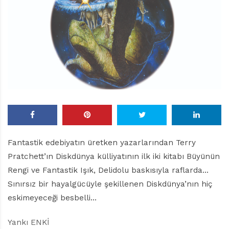
r
ı
D
e
r
g
i
s
i
Fantastik edebiyatın üretken yazarlarından Terry
Pratchett’ın Diskdünya külliyatının ilk iki kitabı Büyünün
Rengi ve Fantastik Işık, Delidolu baskısıyla raflarda…
Sınırsız bir hayalgücüyle şekillenen Diskdünya’nın hiç
eskimeyeceği besbelli…
Yankı ENKİ