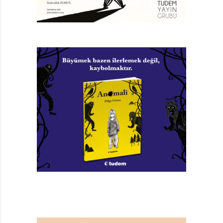
ilk romana adını veren rengin, büyünün renginin gizemi
de burada saklı.İlk sayfasından itibaren bir macera
fırtınasına dönüşen öykümüz, iki başkahramanımızdan
biri olan İkiçiçek’in, Ankh-Morpork adlı ikiz şehre
gelmesiyle başlıyor. Oldukça meraklı, iyi niyetli ve saf
biri olan İkiçiçek’in, aslında Diskdünya’nın ilk turisti
olduğunu öğreniyoruz. Elbette her turist gibi onun da
bir rehbere ihtiyacı var ve bu şanslı kahramanımız da
Rincewind adlı heyecanlı, uçuk ve okuldan atılmış
başarısız bir sihirbaz. Rincewind, hiç görmediği kadar
altına sahip olan ve yeni geldiği bu şehirde ne kadar
zengin olduğunun farkına varmayıp adeta çevresine
para saçan İkiçiçek’in bir ahmak olduğunu düşünse de,
rehberliğini yapmaktan geri kalmıyor ve bu ikili birlikte
sürükleyici maceralara atılıyor, daha doğrusu birer
mıknatıs gibi tehlikeleri üzerlerine çekiyorlar. Her
macerada yanlarında olan ilginç bir kahramanımız