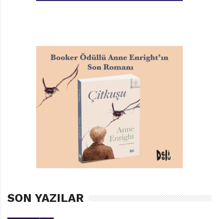
ona yardım etmeye çalışıyorlar. Ama Osman hiç balık
yakalamıyor. Peki, ne yakalıyor? Martılardan dinleyelim:
“Osman’ın çerçöpten başka bir şey tuttuğu yoktu.
Unutulmuş, kaybedilmiş, çöpe atılmış şeyler… Uzun
lafın kısası, oltasına balık hariç her şey takıldı.” Osman,
günün sonunda “pılı pırtı” arabasına “ıvır zıvırlarını”
doldurup düşüyor yollara. Hava kararınca da deniz
kıyısına oturup oltasına takılan çerçöple uğraşmaya
başlıyor. Onları “eğip büküp şurasını burasını
değiştirirken” ortaya herkesin ilgisini çeken ufak tefek
oyuncaklar ve alet edevat çıkıyor. Akşam gezintiye
çıkan insanlar beğendiklerini satın alıp Osman’ın
çerçöp dağını eritiyor. Oyuncakları, alet edevatı alan,
geceyi ışıl ışıl aydınlatıyor mutluluktan. Karanlıkta,
daracık İstanbul sokaklarında, Osman’ın ıvır zıvırlarının
SON YAZILAR
arasından bir şey bulup evin yolunu tutanların