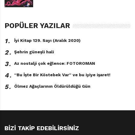
POPÜLER YAZILAR
1․
İyi Kitap 129. Sayı (Aralık 2020)
2․
Şehrin güneşli hali
3․
Az nostalji çok eğlence: FOTOROMAN
4․
“Bu İşte Bir Köstebek Var” ve bu iyiye işaret!
5․
Ölmez Ağaçlarının Öldürüldüğü Gün
Balıkçı Osman Anne Hofmann Çeviren:
Şeyda Öztürk Yapı Kredi Yayınları, 32
sayfa
TAGS:
ANNE HOFMANN
,
BALIKÇI OSMAN
,
EZGI BERK
,
YAPI KREDI YAYINLARI
BIZI TAKIP EDEBILIRSINIZ