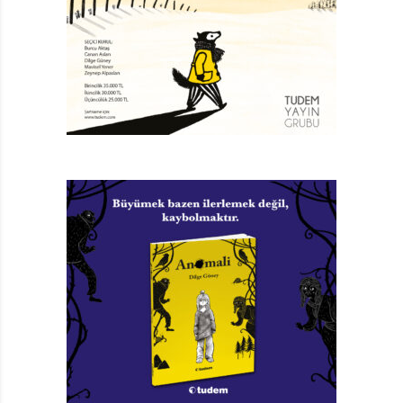
kitabın adı Balıkçı Osman. Ama Balıkçı Osman değerli
eşyaların değil, “pılı pırtı”nın peşinde. Üstelik deniz
kenarı dışında ilginç yerlerde de “pılı pırtı” toplarken
rastlıyoruz ona. Yani yaptığı iş lodosçularınkinden belki
biraz daha farklı ama çok eğlenceli olduğuna şüphe
yok. Gelelim iki aç martıyla pala bıyıklı Balıkçı Osman’ın
macerasına… Ama unutmadan ekleyelim, hikâyemizi
martıların ağzından dinliyoruz. Çok ama çok aç iki
martı, resimlerden anlaşıldığı üzere sabahın erken
saatlerinde, oltası ve seyyar arabasıyla yollara düşen
Osman’ı gözlerine kestiriyorlar. Eh, Osman balığa
gidiyor, martıların da karnı çok aç demiştik. Harika bir
ekip! Osman, yine resimlerden anladığımız üzere
oltasını Galata Köprüsü’nden denize sallandırıyor.
Martıların ağzının suyu akadursun, Osman hiç balık
yakalamıyor! Martılar bekliyor, bekliyor, bekliyor. Hatta
sonra Osman’ı oltasıyla bir evin çatısında bile görüyor,