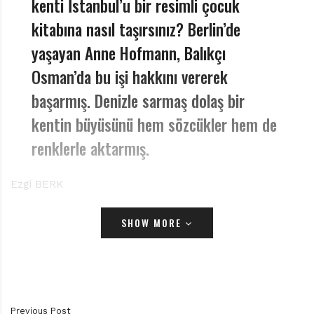
kenti İstanbul’u bir resimli çocuk
r
ı
kitabına nasıl taşırsınız? Berlin’de
D
e
yaşayan Anne Hofmann, Balıkçı
r
Osman’da bu işi hakkını vererek
g
i
başarmış. Denizle sarmaş dolaş bir
s
kentin büyüsünü hem sözcükler hem de
i
renklerle aktarmış.
Ezgi BERK
Eskiden, “lodosçuluk” diye bir meslek varmış. Eski bir
SHOW MORE
İstanbullu olan babama sordum, o bile bilmiyor. O
kadar eski yani. Ben de bundan yıllar önce, çocukken
ve şimdiki hâlime göre çok daha meraklıyken, Atlas
dergisini karıştırdığım sırada denk gelmiştim bu
Previous Post
mesleğe. Efendim, “Nedir bu lodosçuluk?” derseniz