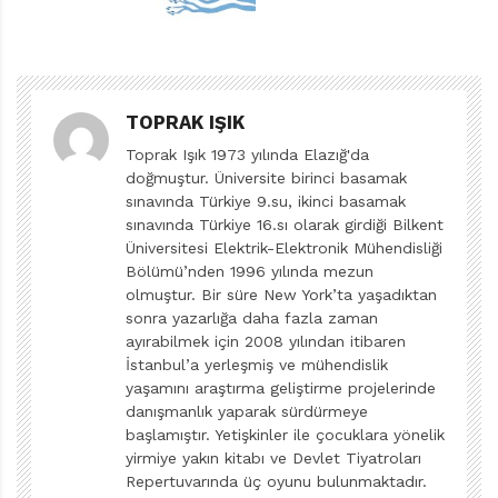
olan masa örtüsünü hızla çekiyorsunuz ve bunu hiçbir
şeyi kırmadan, hatta kırmadığınız o şeylerin yerlerini
bile değiştirmeden yapıyorsunuz. Tamam, Newton’un
Eylemsizlik Yasası bunun böyle olacağını söylüyor ama
TOPRAK IŞIK
ya pratikte teoriyi geçersiz kılan bir aksilik meydana
Toprak Işık 1973 yılında Elazığ'da
gelirse?.. Yerdeki kırıkları annenize açıklarken Sir
doğmuştur. Üniversite birinci basamak
Newton’un size arka çıkacağını hiç zannetmiyorum.
sınavında Türkiye 9.su, ikinci basamak
Kitapta hem deneylerin nasıl yapılacağı ayrıntılı
sınavında Türkiye 16.sı olarak girdiği Bilkent
Üniversitesi Elektrik-Elektronik Mühendisliği
biçimde anlatılmış hem de ortaya çıkacak şaşırtıcı
Bölümü’nden 1996 yılında mezun
sonuç söylenmiş. Dolayısıyla kitabın rehberliğinde bu
olmuştur. Bir süre New York’ta yaşadıktan
numaraları sergilerken, gözlerinizde sizi izleyenlerinki
sonra yazarlığa daha fazla zaman
ayırabilmek için 2008 yılından itibaren
kadar hayret dolu bir ifade olmayacak. Bu da gayet
İstanbul’a yerleşmiş ve mühendislik
normal; çünkü İşte Bunlar Hep Bilim’in esas vaadi sizi
yaşamını araştırma geliştirme projelerinde
şaşırtmak değil, kitaptan öğrendiklerinizle sizin
danışmanlık yaparak sürdürmeye
seyircilerinizi şaşırtmanız… Arkadaşlarınızın gözleri
başlamıştır. Yetişkinler ile çocuklara yönelik
yirmiye yakın kitabı ve Devlet Tiyatroları
önünde bir balonu şişleyebilirsiniz. Elbette ki bir balona
Repertuvarında üç oyunu bulunmaktadır.
örgü şişini saplamak zor değil. Bunu herkes yapabilir.