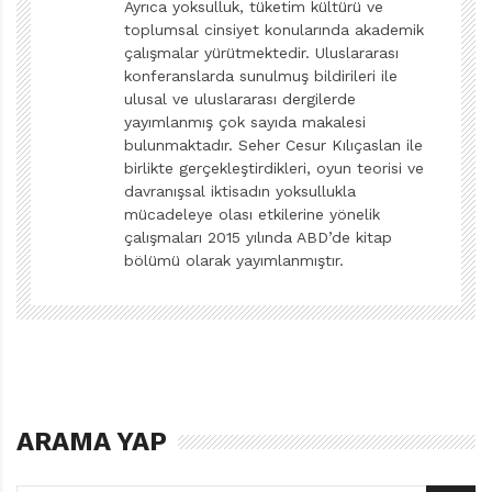
Ayrıca yoksulluk, tüketim kültürü ve
Peki, o balonu patlatmadan şişlemeyi kim becerebilir?
toplumsal cinsiyet konularında akademik
çalışmalar yürütmektedir. Uluslararası
Üstelik balonun ya da şişin bir özelliği olmayacak.
konferanslarda sunulmuş bildirileri ile
Gerekli tek koşul, bu işe kalkışanın İşte Bunlar Hep
ulusal ve uluslararası dergilerde
Bilim’i okumuş olması… Sıcak buz yapmak için de aynısı
yayımlanmış çok sayıda makalesi
geçerli. Her gösterinin temelinde yatan bilimsel
bulunmaktadır. Seher Cesur Kılıçaslan ile
birlikte gerçekleştirdikleri, oyun teorisi ve
gerçekler de okura anlatılmış. “Benim bütün istediğim
davranışsal iktisadın yoksullukla
şaşırtıcı numaralarla arkadaşlarıma hava atmak,” diyen
mücadeleye olası etkilerine yönelik
birinin bile kitabı okurken bilimsel bilgi edinmekten
çalışmaları 2015 yılında ABD’de kitap
bölümü olarak yayımlanmıştır.
kaçınması mümkün değil. Peki, İşte Bunlar Hep Astro-
nomi’yi okuduğunuzda arkadaşlarınıza havalı gösteriler
yapabilir misiniz? Mesele havalı olmaksa, bunun tek
yolu gösteri yapmak değil ki. Onları da yanınıza alıp ışık
hızında uzaya açılamazsınız ama öyle bir
gezideymişçesine uzay rehberliği yapabilirsiniz onlara.
ARAMA YAP
Bir yıldızın nasıl doğduğunu anlatırsınız örneğin. Sonra
nasıl öldüğünü… İçinden ışığın bile kaçamadığı, zamanı