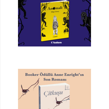
türden. Boynunuza bir şal dolayın. Sonra da sanat
galerilerini gezerek gördüklerinizle ilgili yorumlarda
bulunun. Ardından İşte Bunlar Hep Sanat’ı okuyun. Ve
kendinizi ne kadar komik duruma düşürdüğünüzü
görerek kahrolun. Evet, haklısınız, sıralama yanlış oldu.
Önce bu kitabı okuyun ve sonra da kendinizi komik
duruma düşürmekten kurtulun. Örneğin size son
derece basit gelen bir resmin karşısına geçip, “Bunda
ne var ki? Aynısını ben de yaparım,” demeyin. Sanat
eserleri üzerine yapılan tartışmalardan haberdar olun.
Büyük eserlerin basit hikâyelerini öğrenin. Kabına
sığmayan, altı yıl içinde on bir kez tutuklanan Barok’un
kötü çocuğu Caravaggio ile tanışın. “Barok” teriminin
“şekli bozuk inci” anlamına gelen Portekizce “barroco”
sözcüğünden türediğini öğrenin. Sanatçıların neyi
neden yaptıkları konusunda fikriniz olsun. Olmadık bir