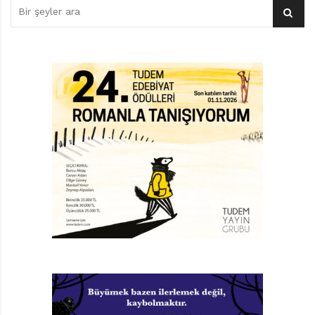
donduran kara deliklerden bahsedersiniz. Galaksimizin
merkezinde bir kara delik bulunduğunu söyleyerek
endişelendirebilirsiniz onları. Sonra bize en yakın kara
delikle aramızda 1600 ışık yılı olduğu bilgisini vererek
ortamı sakinleştirirsiniz. Uzayda yalnız mıyız? Evrende
ileri uygarlıkların gelişmesine elverişli kaç gezegen
vardır sizce? Tahmininizden çok ama çok daha fazla
olduğundan kuşku duymayın.Astronomi deyince
aklımızın zor alacağı sayılar giriyor işin içine. İnanılmaz
büyüklükler, aşılmaz uzaklıklar, sayılmaz çokluklar…
Böylesi bir genişliğe dair bilgilerin de sınırsız olması
şaşırtıcı değil. Platon şöyle demiş: “Astronomi, ruhu
yukarı bakmaya mecbur eder ve bizi bu dünyadan alıp
bir başkasına götürür.” İşte Bunlar Hep Astronomi, bu
dünyadan bir başka dünyaya açılmak isteyenler için
yazılmış bir kitap. Sunduğu bilgi çeşitliliği ile
astronomiye azıcık ilgisi olanların iştahını çokça açacak