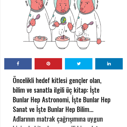
r
ı
D
e
r
g
i
s
i
Öncelikli hedef kitlesi gençler olan,
bilim ve sanatla ilgili üç kitap: İşte
Bunlar Hep Astronomi, İşte Bunlar Hep
Sanat ve İşte Bunlar Hep Bilim…
Adlarının matrak çağrışımına uygun