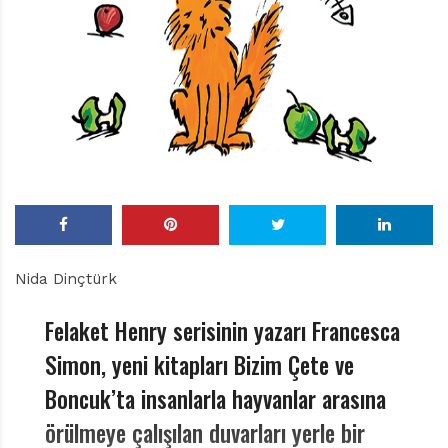
r
ı
D
e
r
g
i
s
i
Nida Dinçtürk
Felaket Henry serisinin yazarı Francesca
Simon, yeni kitapları Bizim Çete ve
Boncuk’ta insanlarla hayvanlar arasına
örülmeye çalışılan duvarları yerle bir