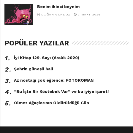
BIREYSEL FARKLILIKLAR
,
BIZIM ÇETE
,
BONCUK
,
Benim ikinci beynim
E. NIDA DINÇTÜRK
,
EKONOMIK FARKLILIKLAR
,
DOĞAN GÜNDÜZ
2 MART 2026
EMILY BOLAM
,
FRANCESCA SIMON
,
HAYVANLAR
,
İLETIŞIM YAYINLARI
,
ILK OKUMA KITAPLIĞI
,
IYIKITAP82
POPÜLER YAZILAR
1․
İyi Kitap 129. Sayı (Aralık 2020)
2․
Şehrin güneşli hali
3․
Az nostalji çok eğlence: FOTOROMAN
4․
“Bu İşte Bir Köstebek Var” ve bu iyiye işaret!
5․
Ölmez Ağaçlarının Öldürüldüğü Gün