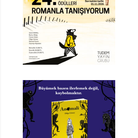
hayvanlar arasına örülmeye çalışılan duvarları yerle
bir etmekle kalmıyor, çocuklarımıza hem hayvanlara
hem de insanlara yaklaşırken ihtiyaçları olacak tüm
bilgileri ve duyguları minicik bir hap gibi yutturuyor.