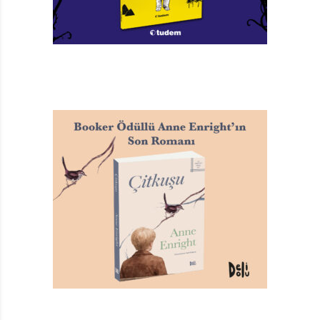
Bizim Çete
Francesca Simon
Resimleyen: Emily Bolam
Türkçeleştiren: Bahar Siber
İletişim Yayınları, 74 sayfa