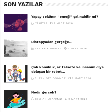
SON YAZILAR
Yapay zekânın “emeği” çalınabilir mi?
İYI KITAP
2 MART 2026
Distopyadan gerçeğe…
SAFTER KORKMAZ
2 MART 2026
Çok komiklik, az felsefe ve insanım diye
Boncuk
dolaşan bir robot…
Francesca Simon
SUZAN GERIDÖNMEZ
2 MART 2026
Resimleyen: Emily Bolam
Türkçeleştiren: Bahar Siber
İletişim Yayınları, 72 sayfa
Nedir gerçek?
CEYHAN USANMAZ
2 MART 2026
TAGS:
BAHAR SIBER
,
BIR ARADA YAŞAM
,