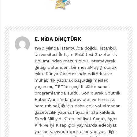
fare, bir sıçan ve bir tavşan ailesi gibi kalabalık bir
nüfusa ev sahipliği yapıyor. Akışta bir öncelik telaşı yok
fakat kitapları yayımlanma sırasıyla ele alacak olursak,
evvela
Bizim
Çete’den bahsetmek gerek. Kitap, ekibin
E. NIDA DINÇTÜRK
çığırtkanı sayılan papağan Do-Re-Mi’nin sokağa yeni
birinin, Ballı’nın geldiğini duyurmasıyla başlıyor. Ballı,
1990 yılında İstanbul’da doğdu. İstanbul
Üniversitesi İletişim Fakültesi Gazetecilik
sokak sakinleriyle tek tek tanışırken, biz de kitabın
Bölümü’nden mezun oldu. İstemeyerek
başında sadece isimlerini öğrenebildiğimiz tüm
girdiği bölümden, bir meslek aşığı olarak
karakterlerin kişisel özelliklerine ve yaşadıkları yerlere
çıktı. Dünya Gazetesi’nde editörlük ve
muhabirlik yaparak başladığı meslek
dair fikir sahibi oluyoruz.
yaşamını, TRT’de çeşitli kültür sanat
programlarında sürdü. Son olarak Sputnik
Francesca Simon, bizlere, hayatımızı paylaştığımız
Haber Ajansı’nda görev aldı ve hem akıl
hayvanların apayrı bir dünyaya sahip olduğunu tasvir
hem ruh sağlığı için daha çok yol almadan
ettiği bu seriyi, neredeyse bir sosyal yaşam örneklemi
gazetecilik yapma hayalini rafa kaldırdı.
Şimdi Milliyet Kitap, Milliyet Sanat, Agos
olarak tasarlamış. Öyle ki bir arada yaşayan bu
Kirk ve İyi Kitap gibi yayınlarda edebiyat
kalabalık popülasyonun her bir elemanı, hem bireysel
yazıları yazıyor, röportajlar yapıyor, diğer
hem de ekonomik farklılıklarıyla dikkat çekiyor. Bu