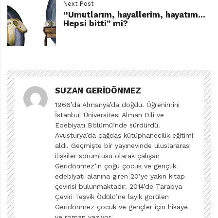
Next Post
Dökük Krallığım’ı okurken, çevresine, özellikle de
“Umutlarım, hayallerim, hayatım…
babasına ekşimekte üstüne olmayan kahramanımızın
Hepsi bitti” mi?
baş etmesi gereken tek sorunun anne-baba ayrılığıyla
sınırlı kalmadığını keşfetmiş, kitabın sonlarına doğru
annesinin ağır bir hastalıkla boğuştuğunu öğrenmiştik.
Ve bundan sonra yaşanacakları merak etmiştik. Ama
Ekşilina’nın devam kitabını iple çekmemizin arkasında
SUZAN GERIDÖNMEZ
bu buruk meraktan fazlası vardı. Her şeyden önce biz
1966’da Almanya’da doğdu. Öğrenimini
bu inatçı, çenesini tutamayan, ümidini yitirmeyen, aklına
İstanbul Üniversitesi Alman Dili ve
Edebiyatı Bölümü’nde sürdürdü.
estiği gibi davranan cesur kızı sahiden de özledik.
Avusturya’da çağdaş kütüphanecilik eğitimi
Sonuçta çocuk edebiyatında, bir yandan bunca renkli
aldı. Geçmişte bir yayınevinde uluslararası
ve delidoluyken bir o kadar da elle tutulur ve sahici
ilişkiler sorumlusu olarak çalışan
olmayı başaran karakterlerle sık karşılaşmıyoruz.
Geridönmez’in çoğu çocuk ve gençlik
edebiyatı alanına giren 20’ye yakın kitap
Boşanma, ölümcül hastalık, tutuklu ebeveyn türü
çevirisi bulunmaktadır. 2014’de Tarabya
sarsıcı sorunların işlendiği eserlerde, söz ve eylemin
Çeviri Teşvik Ödülü’ne layık görülen
çocuk kahramanlara verildiğine, meydanın onlara
Geridönmez çocuk ve gençler için hikaye
ve roman yazıyor.
bırakıldığına pek rastlamıyoruz. Hele de küçüklerin at