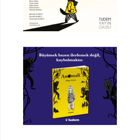
iyiye ilerleyen annesiyle plastik evde yaşıyor.
Taşınmakla sonuçlanan boşanmanın esas failinin o
olmadığını artık bilse de tepetaklak giden hayatından
sorumlu tuttuğu babasına hâlâ küs. Üstelik bırak baba
demeyi, ismiyle bile çağırmayı reddettiği o adam, bir de
sevgili edinmiş.
Ama asıl hayret verici olan bu gelişmeler değil. Hayret
verici olan, yazar Finn-Ole Heinrich’in, Ekşilina’ya
hayatın acımasız yanlarıyla baş etmek ve bu süreçte
olgunlaşmak için ihtiyaç duyduğu zamanı cömertçe
tanıması. Yetişkin zihinlerin çoktan, “amma yaptı bu kız,
babasının kötü niyetli olmadığını, onu korumaya
çalıştığını neden göremiyor, artık uzatmaması
gerekiyor” diye sabırsızlanmaya başladığı yerde o,
Ekşilina’ya sonuna kadar ekşimek için fırsat tanıyor.
Belli ki Heinrich, çocukların içlerindeki fırtınayı tüm
çelişkileriyle dışa vuran, dolayısıyla bazen çok