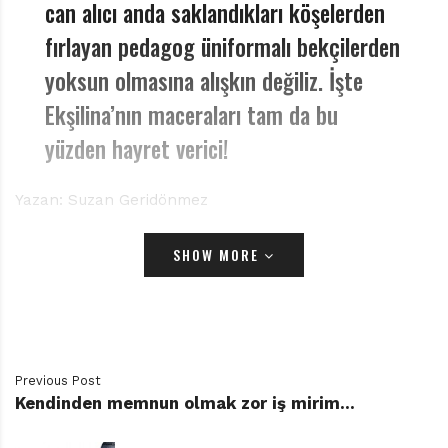
can alıcı anda saklandıkları köşelerden
fırlayan pedagog üniformalı bekçilerden
yoksun olmasına alışkın değiliz. İşte
Ekşilina’nın maceraları tam da bu
yüzden hayret verici!
Yazan: Suzan Geridönmez
Eğer bu bizim Eşsiz Benzersiz, Alışılmadık Derecede
SHOW MORE
Çarpıcı, Sınırsız Mucizevi Ekşilina’nın Hayret Verici
Maceraları’yla ilk karşılaşmamız olsaydı, belki de
içimizden “böyle kitap ismi mi olur?” diye geçirirdik. Ama
şimdi elimizde üçlemenin ikincisi Mucize Beklerken var
Previous Post
ve biz artık Ekşilina’nın eşsizliğinden, alışılmadık
Kendinden memnun olmak zor iş mirim…
derecede çarpıcılığından şüphe duymuyor, “sınırsız
mucizevi” tanımlaması az bile diyoruz. İlk macera Yıkık