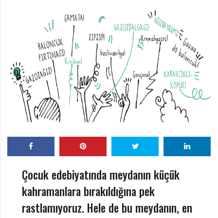
r
ı
D
e
r
g
i
s
i
Çocuk edebiyatında meydanın küçük
kahramanlara bırakıldığına pek
rastlamıyoruz. Hele de bu meydanın, en