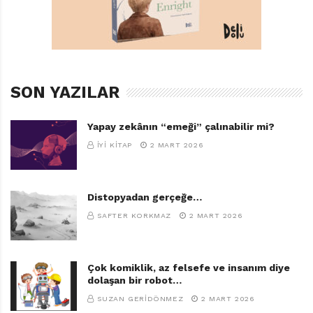
HASRET ÖZDEMIR GÜLBAY
,
HAYVANSEVERLIK
,
LORI NICHOLS
,
MAĞARA
,
MAĞARA ÇOCUĞU ORQ
,
MAMUT
,
TAŞ DEVRI
,
ZARIFE BILIZ
SON YAZILAR
Yapay zekânın “emeği” çalınabilir mi?
İYI KITAP
2 MART 2026
Distopyadan gerçeğe…
SAFTER KORKMAZ
2 MART 2026
Çok komiklik, az felsefe ve insanım diye
dolaşan bir robot…
SUZAN GERIDÖNMEZ
2 MART 2026