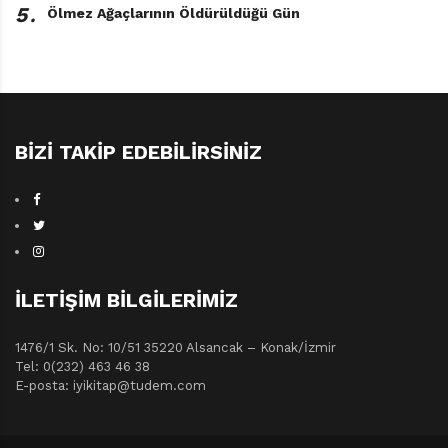
5․
Ölmez Ağaçlarının Öldürüldüğü Gün
BIZI TAKIP EDEBILIRSINIZ
İLETIŞIM BILGILERIMIZ
1476/1 Sk. No: 10/51 35220 Alsancak – Konak/İzmir
Tel: 0(232) 463 46 38
E-posta: iyikitap@tudem.com