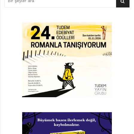
devri, tüylü mamut, bizon, mağara ayısı, kılıç dişli
kaplan, avcılık ve hatta hayvanseverlik gibi konularda
çocuklarınızla konuşabileceğiniz bir zemin de hazırlıyor.
Bu kitapta herkesin çok sevdiği ve en sonunda olduğu
gibi kabul ettiği birileri var. Bu güzel etkinin tüm
mağaralara -pardon evlere- sirayet etmesi ve
kalplerimizin bir koca mamut kadar genişlemesi
dileğiyle!