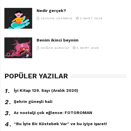
Nedir gerçek?
CEYHAN USANMAZ
2 MART 2026
Benim ikinci beynim
DOĞAN GÜNDÜZ
2 MART 2026
POPÜLER YAZILAR
1․
İyi Kitap 129. Sayı (Aralık 2020)
2․
Şehrin güneşli hali
3․
Az nostalji çok eğlence: FOTOROMAN
4․
“Bu İşte Bir Köstebek Var” ve bu iyiye işaret!