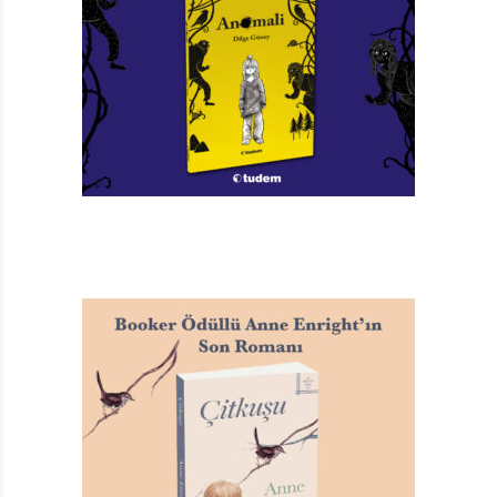
Mağara Çocuğu Orq
David Elliot
Resimleyen: Lori Nichols
Türkçeleştiren: Zarife Biliz
Büyülü Fener Yayınları, 36 sayfa
TAGS:
BÜYÜLÜ FENER YAYINLARI
,
DAVID ELLIOT
,