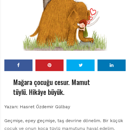
r
ı
D
e
r
g
i
s
i
Mağara çocuğu cesur. Mamut
tüylü. Hikâye büyük.
Yazan: Hasret Özdemir Gülbay
Geçmişe, epey geçmişe, taş devrine dönelim. Bir küçük
çocuk ve onun koca tüylü mamutunu hayal edelim.