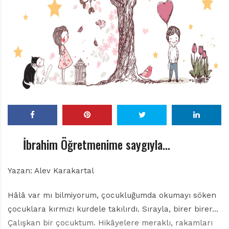
r
ı
D
e
r
g
i
s
i
İbrahim Öğretmenime saygıyla…
Yazan: Alev Karakartal
Hâlâ var mı bilmiyorum, çocukluğumda okumayı söken
çocuklara kırmızı kurdele takılırdı. Sırayla, birer birer…
Çalışkan bir çocuktum. Hikâyelere meraklı, rakamları