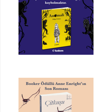
Dünyanın pek çok ülkesinde, pek çok dilde olduğu gibi
Türkçede de sayısız kez yayınlanmış Behrengi öyküleri,
bu kez toplu halde, Panama Yayınları tarafından
basılmış. Kuşların, börtü böceğin, ağaçların hatta
oyuncak bebeklerin birer “kişi” olarak mucizevi, büyülü
bir dünyayı insanlarla paylaştığı, harikulade bir düşler
ülkesinde geçen can yakıcı hikâyeler bunlar. Özellikle
geleneksel Azeri ve Fars masallarındaki, gelişmemiş bir
coğrafyanın geleneksel değerleri, yaşayış biçimi, algı ve
anlayışlarının, genel olarak alt sınıflar, yoksul ve
yoksunların, ama spesifik şekilde ve tüm ağırlığıyla
kadınlar ve kız çocuklarının hayatında yarattığı
tahribata, neden bahsedildiğini en içinden bilenlerin
gözüyle tanık olmak, her seferinde yaralıyor, kanatıyor,
üzüyor, öfkelendiriyor. Neyse ki bir Behrengi
masalındaysanız, teslim olmak ve boyun eğmek