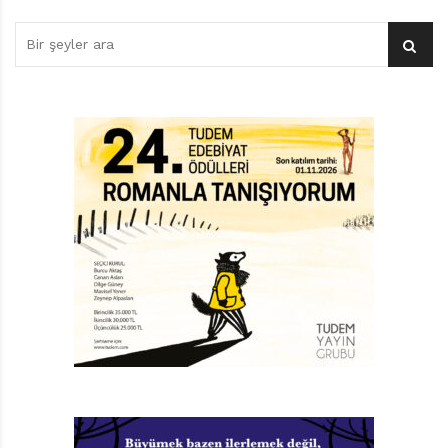
tanışmama da vesile oldu.
Bir Şeftali Bin Şeftali
geldi
sonra, boyun eğmeyen, itaatsiz şeftali ağacının
hatırınadır, şeftali ağaçlarına meylim. Ardından
İki Kedi
Duvarda
…
İhtimal benimkine benzeyen bir ilkokul öğretmeni olan
Samed Behrengi’yi bir kelimeyle tanımla deseniz;
“yetinmeyen” derdim. Öğretmen, gazeteci, çevirmen
olmakla yetinmeyip yaşadığı toprakların kültürü
hakkında araştırmalar yapan, halk dilindeki masal ve
söylenceleri derleyen, yeniden kaleme alan Behrengi,
hepsini de işçi çocuklar(ın)a adadığı pek çok çocuk
kitabı yazdı. Öyle hikâyelerdi ki bunlar, sadece
ülkesinde değil, tüm dünya halkları için birer adalet,
özgürlük, eşitlik manifestosu, direniş çağrısı oldu. Bedeli
de ağır oldu, zamanın Şah yönetimine karşı kaleme
aldığı hikâyeler elden ele dolaşırken, henüz 28
yaşındaki Behrengi, Aras Nehri’nde ölü bulundu.