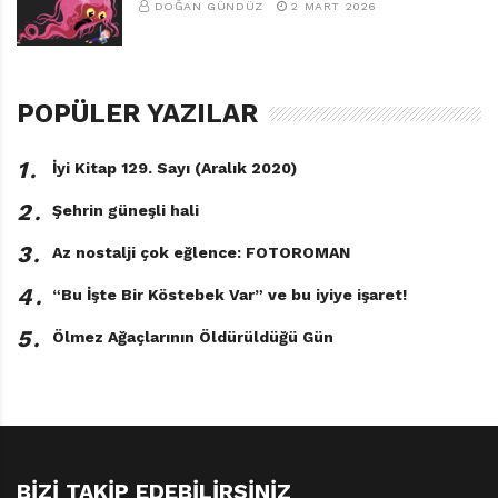
DOĞAN GÜNDÜZ
2 MART 2026
POPÜLER YAZILAR
1․
İyi Kitap 129. Sayı (Aralık 2020)
2․
Şehrin güneşli hali
3․
Az nostalji çok eğlence: FOTOROMAN
4․
“Bu İşte Bir Köstebek Var” ve bu iyiye işaret!
5․
Ölmez Ağaçlarının Öldürüldüğü Gün
BIZI TAKIP EDEBILIRSINIZ