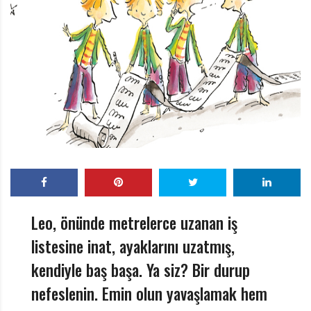
r
ı
D
e
r
g
i
s
i
Leo, önünde metrelerce uzanan iş
listesine inat, ayaklarını uzatmış,
kendiyle baş başa. Ya siz? Bir durup
nefeslenin. Emin olun yavaşlamak hem