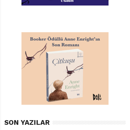
bile vakit ayıramayacak denli başı kalabalık yetişkinlere
de hitap ediyor. Çoğu kez çözümün, problem kadar
karmaşık olmadığını gösteriyor bize. Ama bizler modern
hayatın çarkları arasında turlamaya öyle kaptırmışız ki
kendimizi, bu koşuşturmacanın dışında bir yaşamı
düşleyemiyoruz. Dahası, size bir şey söyleyeyim mi? Bizi
bu kısırdöngüye mahkûm eden de hayal kurmayı
bırakmış olmamız!
Leo şimdi önünde metrelerce uzanan iş listesine inat,
ayaklarını uzatmış, kendiyle baş başa. Ya siz? Bir durup
nefeslenin. Emin olun yavaşlamak hem size hem de
çevrenize iyi gelecek.
SON YAZILAR