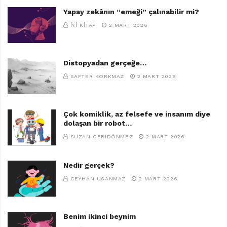
Yapay zekânın “emeği” çalınabilir mi?
İYI KITAP
2 MART 2026
Distopyadan gerçeğe…
SAFTER KORKMAZ
2 MART 2026
Çok komiklik, az felsefe ve insanım diye
dolaşan bir robot…
SUZAN GERIDÖNMEZ
2 MART 2026
Benden Bir Tane Daha Olsa
Peter H. Reynolds
Nedir gerçek?
Türkçeleştiren: Oya Alpar
CEYHAN USANMAZ
2 MART 2026
Altın Kitaplar, 32 sayfa
Benim ikinci beynim