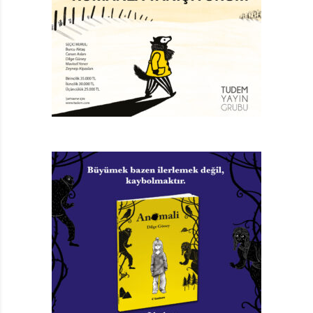
Leo’nun her şeye getirdiği bu basit çözüm pek
çoğumuzda, “Ama benim yapacak çok işim var! Başka
şeye vaktim yok!” haykırışlarıyla karşılık bulacaktır
muhakkak. Fakat sorun da bu ya zaten. Eserin usta
yazarı ve çizeri Peter H. Reynolds, bu küçücük kitapta
bize, kendi tecrübesinden yola çıkarak vurucu bir
cevap veriyor. Katıldığı bir zaman yönetimi seminerinin,
onu oldukça planlı ama aynı zamanda fazlasıyla dolu
bir iş programına soktuğu fark etmesi bu kitabın ilham
kaynağı oluyor. Anlayacağınız Reynolds, hem iş
yoğunluğuna dair itirazlarımızı hem de Leo ile
paylaştığımız dileği, en az bizim kadar tecrübe etmiş bir
isim.
Sanki klasik “İki elin sesi var. Bir elin nesi var?”
sorusunun yanıtı Benden Bir Tane Daha Olsa’da saklı.
Kitap, hafta sonları kurslarla, derslerle ve aktivitelerle
hınca hınç doldurulmuş çocuklar kadar sevdiklerine