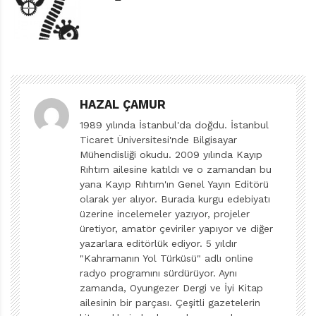
daha önce Nokta ve Mış Gibi ile kanıtladığı zekâsı
burada da devrede.
Bir çocuk kitabı görünümünde, modern zamanlar
eleştirisinden bahsediyorum; hepimizin yarasına
parmak basan, ama cevabı da küçücük cildinde
gizleyen özel bir eserden. Hedefi on ikiden vuran ve lafı
HAZAL ÇAMUR
hiç mi hiç dolandırmayan güçlü bir kitaptan.
1989 yılında İstanbul'da doğdu. İstanbul
Ticaret Üniversitesi'nde Bilgisayar
Sorumluluklar ve yapılacaklarla dolup taşan gündelik
Mühendisliği okudu. 2009 yılında Kayıp
yaşamımızda, “ah, benden bir tane daha olsa,” diye
Rıhtım ailesine katıldı ve o zamandan bu
düşündüğümüz o kaos anlarında, dileklerimizin
yana Kayıp Rıhtım'ın Genel Yayın Editörü
kabulünün aslında nasıl da sorunu öteye taşıyan bir
olarak yer alıyor. Burada kurgu edebiyatı
üzerine incelemeler yazıyor, projeler
şey olabileceğini anlatıyor bu eser.
üretiyor, amatör çeviriler yapıyor ve diğer
Leo, günlük iş planları boyunu çoktan aşmış, buna
yazarlara editörlük ediyor. 5 yıldır
rağmen listesini tamamlamak için her gün koşturan,
"Kahramanın Yol Türküsü" adlı online
radyo programını sürdürüyor. Aynı
hiçbir maddesini atlamayan ve plana sıkı sıkıya sadık
zamanda, Oyungezer Dergi ve İyi Kitap
kalan bir çocuk. Ama artık işler baş edilmez aşamaya
ailesinin bir parçası. Çeşitli gazetelerin
geldiğinde kendisinden bir tane daha dileyecek kadar