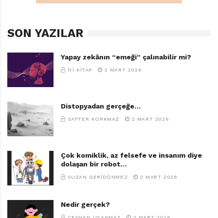
SON YAZILAR
Yapay zekânın “emeği” çalınabilir mi?
İYI KITAP
2 MART 2026
Distopyadan gerçeğe…
SAFTER KORKMAZ
2 MART 2026
Çok komiklik, az felsefe ve insanım diye
dolaşan bir robot…
SUZAN GERIDÖNMEZ
2 MART 2026
Nedir gerçek?
CEYHAN USANMAZ
2 MART 2026