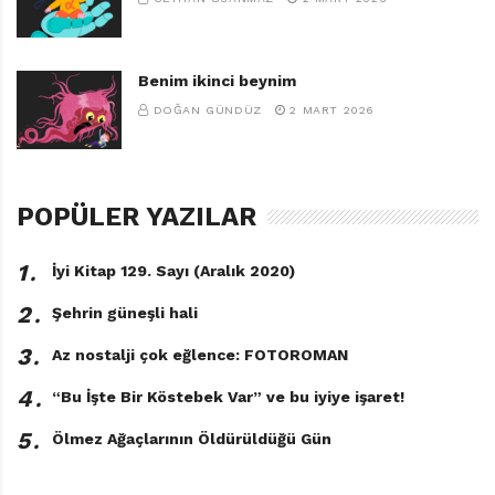
Benim ikinci beynim
DOĞAN GÜNDÜZ
2 MART 2026
POPÜLER YAZILAR
1․
İyi Kitap 129. Sayı (Aralık 2020)
2․
Şehrin güneşli hali
3․
Az nostalji çok eğlence: FOTOROMAN
4․
“Bu İşte Bir Köstebek Var” ve bu iyiye işaret!
5․
Ölmez Ağaçlarının Öldürüldüğü Gün