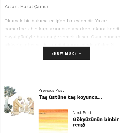
Yazan: Hazal Çamur
Okumak bir bakıma edilgen bir eylemdir. Yazar
cömertçe zihin kapılarını bize açarken, okura kendi
hayal gücüyle burada gezinmek düşer. Okur bundan
şikâyetçi olmasa da kendini kurgu içinde düşlediği
SHOW MORE
zamanlar hiç de azımsanmayacak düzeydedir. İşte,
Meraklı Gezginin Notları, okurunu sadece bir yol
arkadaşı gibi değil, hem yazarı hem de çizeri olarak
sayfalarında ağırlayan bir etkinlik kitabı.
Çocuk ve gençlik edebiyatında sıkça adını duyduğumuz
Previous Post
Göktuğ Canbaba’nın kaleme aldığı ve onun pek çok
Taş üstüne taş koyunca…
eserine kendine has çizgileriyle can veren Biğkem
Karavus’un resimlediği bir kitap var karşımızda. Ece ve
Next Post
Berk adlı iki kardeşin, yaz tatilini geçirmek için
Gökyüzünün binbir
rengi
dedelerinin çiftlik evine gitmelerini konu alan hikâye,
başlangıçta diğer kitaplardan pek de ayrılmıyor. Ece ve