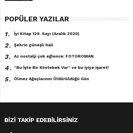
POPÜLER YAZILAR
1․
İyi Kitap 129. Sayı (Aralık 2020)
2․
Şehrin güneşli hali
3․
Az nostalji çok eğlence: FOTOROMAN
4․
“Bu İşte Bir Köstebek Var” ve bu iyiye işaret!
5․
Ölmez Ağaçlarının Öldürüldüğü Gün
BIZI TAKIP EDEBILIRSINIZ