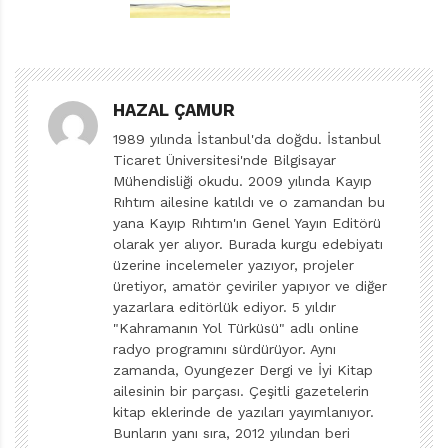
Berk’in etrafı keşfetme arzusuna dedelerinden onay
çıkınca, onlara yol boyunca eşlik edecek Bilge Baykuş
ile birlikte asıl macera başlıyor. Kitapta, akıntının
tersine yüzüp şelaleleri aşan somonlar, şiir okuyan
HAZAL ÇAMUR
ağaçlar, ilkel çağlardan kalma duvar resimleri ve
1989 yılında İstanbul'da doğdu. İstanbul
Ticaret Üniversitesi'nde Bilgisayar
dünyaya çarpıp derin bir uykuya dalmış göktaşları gibi
Mühendisliği okudu. 2009 yılında Kayıp
ilgi çekici ve bilgilendirici pek çok sahne ile
Rıhtım ailesine katıldı ve o zamandan bu
karşılaşıyoruz.
yana Kayıp Rıhtım'ın Genel Yayın Editörü
Alt başlığı “Yaratıcı Yazma Kitabı” olan eser, bu adı
olarak yer alıyor. Burada kurgu edebiyatı
üzerine incelemeler yazıyor, projeler
kesinlikle hak ediyor. Oldukça geniş bir yelpazede,
üretiyor, amatör çeviriler yapıyor ve diğer
okurunu proaktif olmaya teşvik ediyor. Böylece yarım
yazarlara editörlük ediyor. 5 yıldır
kalan şiirleri tamamlıyor, resimler çiziyor, hikâyeler
"Kahramanın Yol Türküsü" adlı online
radyo programını sürdürüyor. Aynı
yazıyor, diyalogları tamamlıyor, hatta küçük bir tiyatro
zamanda, Oyungezer Dergi ve İyi Kitap
oyunu bile kaleme alıyoruz. Göktaşının dünyaya
ailesinin bir parçası. Çeşitli gazetelerin
düşmeden önce gezdiği yerleri düşlemek ve onun
kitap eklerinde de yazıları yayımlanıyor.
ağzından yazmak da bizim elimizde, dağları resimlemek
Bunların yanı sıra, 2012 yılından beri