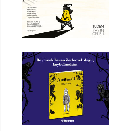
Meraklı Gezginin Notları
Göktuğ Canbaba
Resimleyen: Biğkem Karavus
Doğan Egmont, 48 sayfa
TAGS:
DOĞAN EGMONT YAYINLARI
,
GÖKTAŞI
,