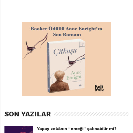
GÖKTUĞ CANBABA
,
MERAKLI GEZGININ NOTLARI
SON YAZILAR
Yapay zekânın “emeği” çalınabilir mi?