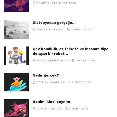
İYI KITAP
2 MART 2026
Distopyadan gerçeğe…
SAFTER KORKMAZ
2 MART 2026
Çok komiklik, az felsefe ve insanım diye
dolaşan bir robot…
SUZAN GERIDÖNMEZ
2 MART 2026
Nedir gerçek?
CEYHAN USANMAZ
2 MART 2026
Benim ikinci beynim
DOĞAN GÜNDÜZ
2 MART 2026