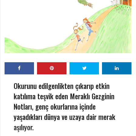
r
ı
D
e
r
g
i
s
i
Okurunu edilgenlikten çıkarıp etkin
katılıma teşvik eden Meraklı Gezginin
Notları, genç okurlarına içinde
yaşadıkları dünya ve uzaya dair merak
aşılıyor.