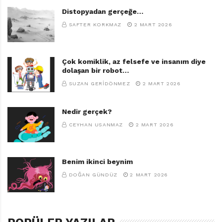
Distopyadan gerçeğe…
TAGS:
DESEN YAYINLARI
,
SAFTER KORKMAZ
2 MART 2026
ŞEHIR YAŞAMI VE DIĞER ŞEYLER
,
SEMPÉ
,
ŞIRIN ETIK
Çok komiklik, az felsefe ve insanım diye
dolaşan bir robot…
SUZAN GERIDÖNMEZ
2 MART 2026
Nedir gerçek?
CEYHAN USANMAZ
2 MART 2026
Benim ikinci beynim
DOĞAN GÜNDÜZ
2 MART 2026