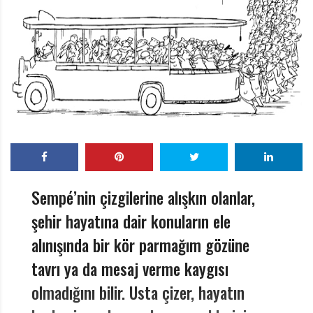
r
ı
D
e
r
g
i
s
i
Sempé’nin çizgilerine alışkın olanlar,
şehir hayatına dair konuların ele
alınışında bir kör parmağım gözüne
tavrı ya da mesaj verme kaygısı
olmadığını bilir. Usta çizer, hayatın