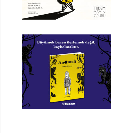
belirtmek gerek. Bazı karikatürler bir sayfada biterek
zihnimizde bir şimşek çakarken, bazıları sayfalarca
sürerek bizi hikâyesinin içine sürüklüyor.
1932 doğumlu Sempé neredeyse hiç çizim eğitimi
almadan kendi çabaları, sınırsız yeteneği ve özgün
hayal gücü ile günümüzün en saygı duyulan, en çok
tanınan, en çok ilgi görülen karikatüristlerin arasında
geliyor. İlk baskısı Fransa’da 1989 yılında yapılan Şehir
Yaşamı ve Diğer Şeyler’i Türkiyeli okurlarla buluşturan
Desen Yayınları, Sempé’nin sade ve naif çizgilerine
yakışan, titiz bir iş çıkarmış.