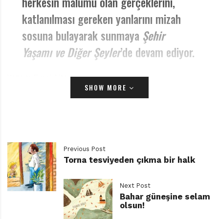
herkesin malumu olan gerçeklerini,
katlanılması gereken yanlarını mizah
sosuna bulayarak sunmaya
Şehir
Yaşamı ve Diğer Şeyler
’de devam ediyor.
Yazan: Emel Altay
SHOW MORE
Ülkemizde özellikle Pıtırcık serisiyle özel bir hayran
kitlesine sahip olan Sempé, naif çizgilerini ve minimal
tarzını, bu kez şehir yaşamının kaosu, gürültüsü,
hayatın akıp gidişi ve değişen diğer şeyleri anlatmak için
Previous Post
kullanmış. Kitapta trafik çilesinden her gün değişen
Torna tesviyeden çıkma bir halk
mimariyle artık sokağımızı bile zor tanır olmamıza,
evlilik, iş çocuk derken geçip giden hayatlardan yalnız
Next Post
olmanın iç sıkıntısına dek birçok insani meseleye
Bahar güneşine selam
olsun!
değiniliyor.