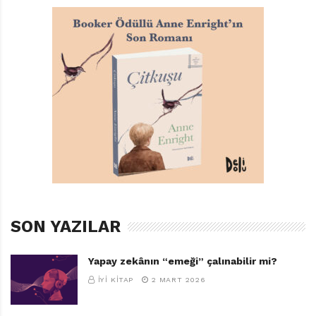
SON YAZILAR
Şehir Yaşamı ve Diğer Şeyler
Sempé
Yapay zekânın “emeği” çalınabilir mi?
Türkçeleştiren: Şirin Etik
İYI KITAP
2 MART 2026
Desen Yayınları, 64 sayfa