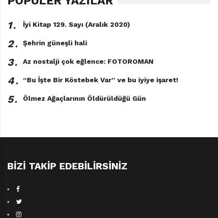
POPÜLER YAZILAR
1․
İyi Kitap 129. Sayı (Aralık 2020)
2․
Şehrin güneşli hali
3․
Az nostalji çok eğlence: FOTOROMAN
4․
“Bu İşte Bir Köstebek Var” ve bu iyiye işaret!
5․
Ölmez Ağaçlarının Öldürüldüğü Gün
BIZI TAKIP EDEBILIRSINIZ