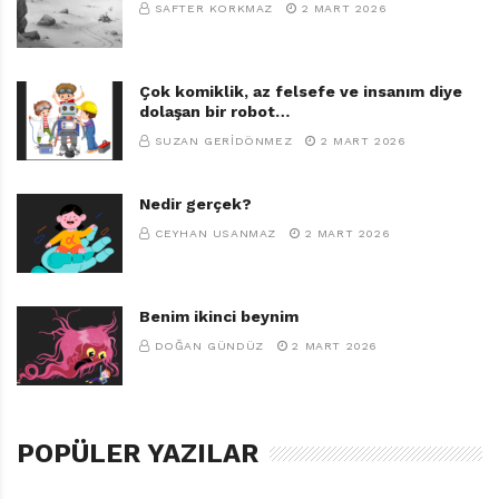
SAFTER KORKMAZ
2 MART 2026
yönetmeni hem kitabın çevirmeni olan Meltem Erkmen
dışında saydıklarımın adı geçmiyor. Peki ama katledilen
aslanın suçu neydi?
Çok komiklik, az felsefe ve insanım diye
dolaşan bir robot…
SUZAN GERIDÖNMEZ
2 MART 2026
Nedir gerçek?
CEYHAN USANMAZ
2 MART 2026
Benim ikinci beynim
DOĞAN GÜNDÜZ
2 MART 2026
POPÜLER YAZILAR