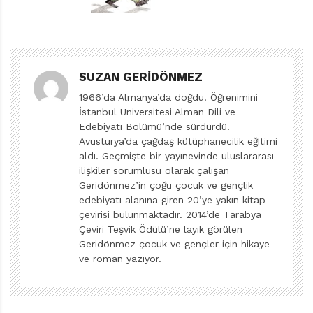
hazırlanırken çevirisi, redaksiyonu, grafik düzenlemesi
büyük bir özen gerektirdiğini unutturacak kadar mı?
Her kitabın basımı özen ister ama bir klasiği okurla
buluşturmanın yayıncıya özel bir sorumluluk yüklediği
SUZAN GERIDÖNMEZ
de aşikâr.
1966’da Almanya’da doğdu. Öğrenimini
Yeri gelmişken belirteyim, bende hayranlık yerine hayal
İstanbul Üniversitesi Alman Dili ve
kırıklığının oluşmasında Silverstein’in payı yok. Tıpkı
Edebiyatı Bölümü’nde sürdürdü.
hüzünlü bir hikâyesi olan aslanın payı olmadığı gibi.
Avusturya’da çağdaş kütüphanecilik eğitimi
Lafcadio, kimlik bunalımının aslanda cisimleşmiş hâli.
aldı. Geçmişte bir yayınevinde uluslararası
ilişkiler sorumlusu olarak çalışan
Gençliğinde bir avcıyla burun buruna geliyor. Ama tetiği
Geridönmez’in çoğu çocuk ve gençlik
çeken avcının tüfeğinden sadece klik sesi geliyor. Aslan
edebiyatı alanına giren 20’ye yakın kitap
bir ikilemle karşı karşıya kalıyor. Ya boş tüfeğine mermi
çevirisi bulunmaktadır. 2014’de Tarabya
Çeviri Teşvik Ödülü’ne layık görülen
doldurmaya niyetlenen avcıyı yiyecek ya onun halısı
Geridönmez çocuk ve gençler için hikaye
olacak. “Senin halın olmak istediğimi sanmıyorum.
ve roman yazıyor.
Senin sonuçta çok iyi ve kibar bir avcı olduğunu
sanmıyorum. Ve sanırım seni yiyeceğim.” diyor aslan,
öyle de yapıyor.