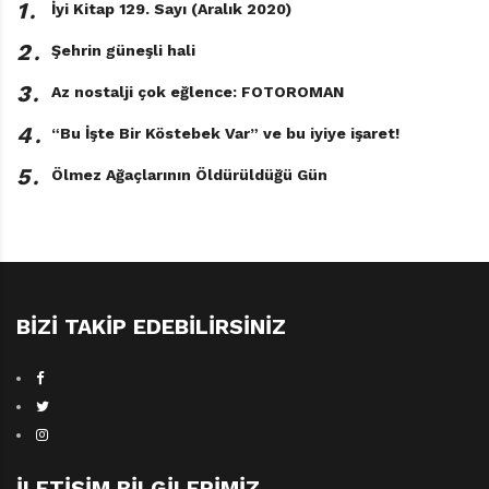
1․
İyi Kitap 129. Sayı (Aralık 2020)
2․
Şehrin güneşli hali
Lafcadio Şehirdeki Aslan
3․
Az nostalji çok eğlence: FOTOROMAN
Shel Silverstein
4․
“Bu İşte Bir Köstebek Var” ve bu iyiye işaret!
Türkçeleştiren: Meltem Erkmen
Epsilon Yayınları, 112 sayfa
5․
Ölmez Ağaçlarının Öldürüldüğü Gün
TAGS:
EPSILON YAYINLARI
,
LAFCADIO ŞEHIRDEKI ASLAN
,
MELTEM ERKMEN
,
SHEL SILVERSTEIN
BIZI TAKIP EDEBILIRSINIZ
İLETIŞIM BILGILERIMIZ