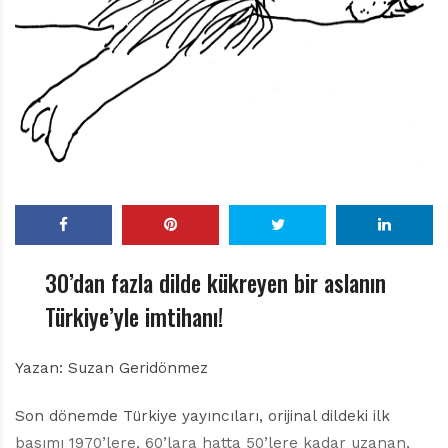
r
ı
D
e
r
g
i
s
i
30’dan fazla dilde kükreyen bir aslanın
Türkiye’yle imtihanı!
Yazan: Suzan Geridönmez
Son dönemde Türkiye yayıncıları, orijinal dildeki ilk
basımı 1970’lere, 60’lara hatta 50’lere kadar uzanan,