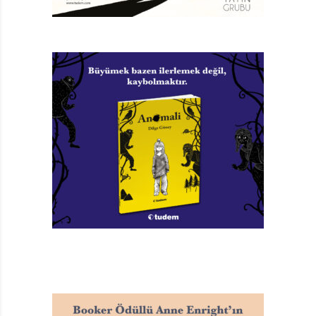
anlayınca tek başına vadiye doğru yürüyüp gözden
yitiyor…
Hikâyenin ayrıntılarına ve felsefi içeriğine
girmeyeceğim. Sözcüklerin tınısından mest olan
Lafcadio’nun mizahla harmanlanan sarkazmına da.
Orijinal metnin dil ve ses oyunlarından beslenen ancak
çeviriye pek az yansıyan edebi değerinden de
bahsetmeyeceğim.
Çünkü metinde öyle hatalar var ki bu saydıklarımı
zayıflatmaktan öte bozuyor. Kitapta sayfa sayıları
belirtilmediğinden, karışıklıkları örnekleyen alıntıları
numaralandıracağım.
Bir: “ĞĞAUVVV!” / Küçük aslan karşılık vermiş: / “Birkaç
kez daha aşağı inip yukarı çıkalım,” demiş asansör
görevlisi.
İki: “ĞĞAUVVV!” dedi aslan. / “Peki efendim,” dedi terzi.
“Ah kesinlikle,” dedi terzinin yamağı. “Ah, pekkesinlikle,”