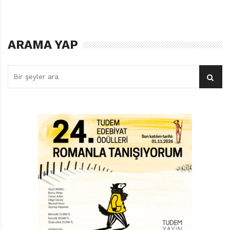
“Senin sonuçta…” diye başlayan cümlenin kulak
tırmalayıcı tınısına inat, aslan, sözcüklerin melodisine
bayılıyor. Ama önce yediği avcının tüfeğine merak
ARAMA YAP
sarıyor. Başta sopa sandığı bu aletin gerçek işlevini
öğrenmekle kalmıyor, çalıştırmayı da başarıyor. Hatta
atış talimleri yapa yapa usta bir nişancı olup çıkıyor.
Kısa süre sonra ormanda, avcı halısı olmayan aslan
kalmıyor. Derken günün birinde ormana bir sirk sahibi
geliyor ve Lafcadio’yu ün ve istediği kadar marşmelov
vaadiyle şehre götürüyor. Sirk sahibi sözünü tutuyor
ama ünü arttıkça doğasından uzaklaşan aslan mutlu
olamıyor. Yoksa can sıkıntısından kurtulmanın yolu
avcılıktan mı geçiyor? Ormanda eski aslan
arkadaşlarıyla karşılaşan Lafcadio’nun kafası iyice
karışıyor. O ayran içmekten bıkmış bir aslan mı, çiğ
tavşandan tiksinen bir insan mı? Artık ikisi de olmadığını