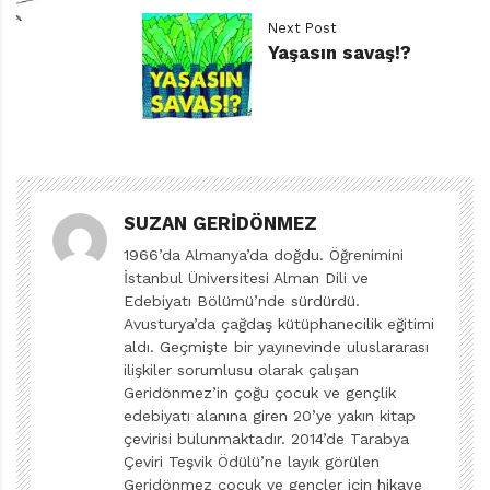
çocuk kitabına çizimleriyle can verdi.
Next Post
Ne İstersem Yaparım Ben! de Janisch-Bansch ekibinin
Yaşasın savaş!?
ortak eserlerinden bir diğeri. Üstelik Hop Güm’den yıllar
sonra yazılmış/resimlenmiş ve bağımsız bir hikâyesi
olmasına rağmen onun devamı niteliğinde. Türkçe
yayımcısı Yapı Kredi Yayınlarının iki kitabı eş zamanlı
okurla buluşturması da buna dayanıyor büyük ihtimalle.
Gelelim eserlerin birbirini bütünleyen içeriğine. Hop
SUZAN GERIDÖNMEZ
Güm’ün başkahramanı Sigmund, uçmayı öğrenmeye
1966’da Almanya’da doğdu. Öğrenimini
çalışan küçük bir kuş. Ne yazık ki daha ilk uçuş
İstanbul Üniversitesi Alman Dili ve
Edebiyatı Bölümü’nde sürdürdü.
denemesinde kafa üstü yere çakılıyor: Hop güm! İşin
Avusturya’da çağdaş kütüphanecilik eğitimi
ilginci bu olayın sonucunda cesareti kırılmıyor. Sigmund
aldı. Geçmişte bir yayınevinde uluslararası
uçma çalışmalarını azimle sürdürüyor. Hatta tam bir
ilişkiler sorumlusu olarak çalışan
uçuş ustası olup çıkıyor. Ama yitirdiği bir şey var yine de.
Geridönmez’in çoğu çocuk ve gençlik
edebiyatı alanına giren 20’ye yakın kitap
Yaşadığı kazadan beri artık ötemediği gibi cikcik dahi
çevirisi bulunmaktadır. 2014’de Tarabya
diyemiyor. Gagasından, onu her açışında hop gümden
Çeviri Teşvik Ödülü’ne layık görülen
başka ses çıkmıyor. Bu da onu oldukça üzgün bir uçuş
Geridönmez çocuk ve gençler için hikaye