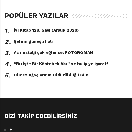
POPÜLER YAZILAR
1․
İyi Kitap 129. Sayı (Aralık 2020)
2․
Şehrin güneşli hali
3․
Az nostalji çok eğlence: FOTOROMAN
4․
“Bu İşte Bir Köstebek Var” ve bu iyiye işaret!
Hop Güm!
5․
Ölmez Ağaçlarının Öldürüldüğü Gün
Heinz Janisch
Resimleyen: Helga Bansch
Türkçeleştiren: Gaye Yeşim Sezer
Yapı Kredi Yayınları, 28 sayfa
BIZI TAKIP EDEBILIRSINIZ