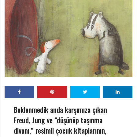
r
ı
D
e
r
g
i
s
i
Beklenmedik anda karşımıza çıkan
Freud, Jung ve “düşünüp taşınma
divanı,” resimli çocuk kitaplarının,