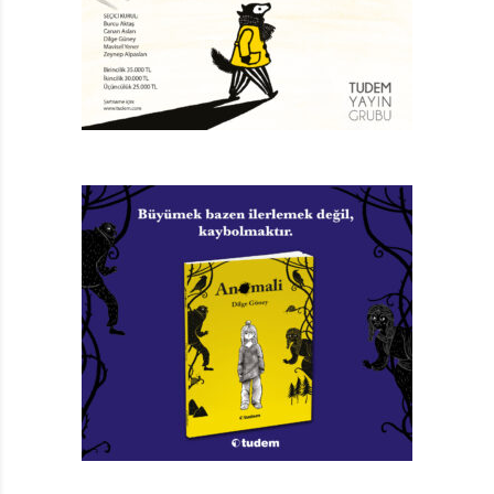
porsuk Frenki’nin havaların hâkimi Hop Güm’e
özenmesi boşa değil. Ne yazık ki porsuklar uçamaz.
Hele de Frenki kadar sakarlarsa. Ama her seferinde
başına bir aksilik gelse de Frenki uçmayı kafasına
koymuş bir kere. Üstelik uçuş denemeleri fiyaskoyla
sonuçlanmıyor. Neden mi? Çünkü onu en kötüsünden
koruyan dostları var. Çünkü kendine olan inancını hiç
yitirmiyor. Çünkü en berbat durumda bile fark ettiği bir
güzelliğe odaklanıyor. Çünkü yenilgilerden sonuç
çıkarmak yerine deneyimler biriktiriyor: Çamura
bulandığında kapkara hâline bayılıyor, rüzgâr onu
kartal yuvasına sürüklediğinde kartal yavrularına
hayran kalıyor, çalılıkların arasına düştüğünde şahane
bir yaprak keşfediyor.
Bir gün Frenki, Hop Güm’ün ortalıkta görünmediğini
fark ediyor. Genelde herkes sakar Frenki için
endişelenirken bu kez endişelenen o oluyor. Kendini