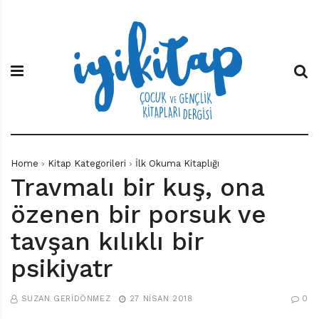
S
İ
Ç
k
y
o
i
i
c
p
K
u
t
i
k
o
t
v
c
a
e
o
p
G
n
e
t
n
e
ç
Home
Kitap Kategorileri
İlk Okuma Kitaplığı
n
l
Travmalı bir kuş, ona
t
i
k
özenen bir porsuk ve
K
i
tavşan kılıklı bir
t
psikiyatr
a
p
l
SUZAN GERIDÖNMEZ
27 NISAN 2018
0
a