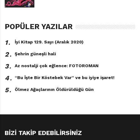
POPÜLER YAZILAR
1․
İyi Kitap 129. Sayı (Aralık 2020)
2․
Şehrin güneşli hali
3․
Az nostalji çok eğlence: FOTOROMAN
4․
“Bu İşte Bir Köstebek Var” ve bu iyiye işaret!
5․
Ölmez Ağaçlarının Öldürüldüğü Gün
BIZI TAKIP EDEBILIRSINIZ