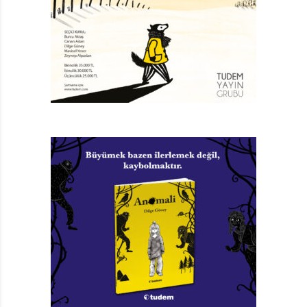
Yukarıdan Aşağı
7 Ana kahramanı Mia olan ve hayvan haklarını anlatan
4 kitaplık serinin yaratıcısı …… Şeker.
8 Hangi ağacın şarkısını Deniz Üçbaşaran
resimlemişti?
9 Dans Eden Parmaklar alt başlıklı kitapta biyografisi
anlatılan ünlü sanatçı.
10 Dinlemeyi, anlamayı ve öğrenmeyi çok seven
ayıcığın adı.
11 Michal Snunit’in yazdığı, Sedat Girgin’in resimleriyle
yeniden yayınlanan resimli kitap.
12 1936’da kâğıt üretimi için kurulan 1998’de