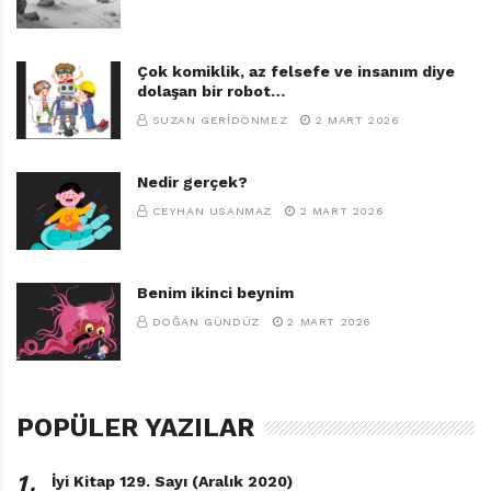
Çok komiklik, az felsefe ve insanım diye
dolaşan bir robot…
SUZAN GERIDÖNMEZ
2 MART 2026
Nedir gerçek?
CEYHAN USANMAZ
2 MART 2026
Benim ikinci beynim
DOĞAN GÜNDÜZ
2 MART 2026
POPÜLER YAZILAR
1․
İyi Kitap 129. Sayı (Aralık 2020)