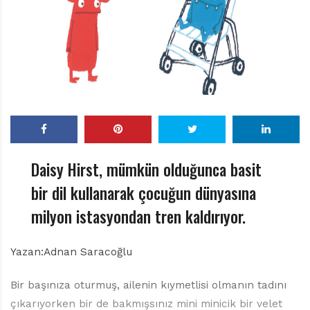
r
ı
D
e
r
g
i
s
i
Daisy Hirst, mümkün olduğunca basit
bir dil kullanarak çocuğun dünyasına
milyon istasyondan tren kaldırıyor.
Yazan:Adnan Saracoğlu
Bir başınıza oturmuş, ailenin kıymetlisi olmanın tadını
çıkarıyorken bir de bakmışsınız mini minicik bir velet