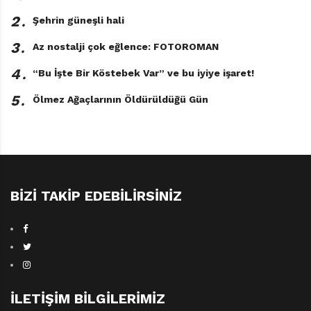
2․
Şehrin güneşli hali
3․
Az nostalji çok eğlence: FOTOROMAN
4․
“Bu İşte Bir Köstebek Var” ve bu iyiye işaret!
5․
Ölmez Ağaçlarının Öldürüldüğü Gün
BIZI TAKIP EDEBILIRSINIZ
İLETIŞIM BILGILERIMIZ