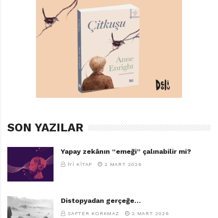
DAISY HIRST
,
NATALI
,
NESIN YAYINEVI
SON YAZILAR
Yapay zekânın “emeği” çalınabilir mi?
İYI KITAP
2 MART 2026
Distopyadan gerçeğe…
SAFTER KORKMAZ
2 MART 2026