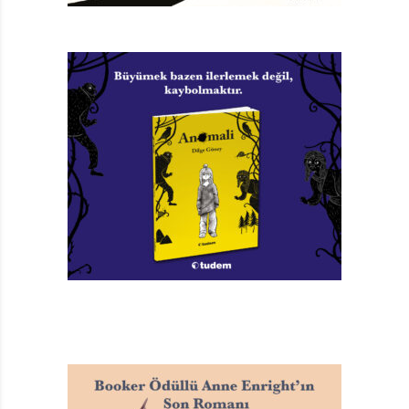
Alfons, Bu Yaptığın
Hiç Doğru Değil!
Daisy Hirst
Türkçeleştiren: Esin Pervane
Nesin Yayınevi, 40 sayfa
TAGS:
ALFONS BU YAPTIĞIN HIÇ DOĞRU DEĞIL!
,