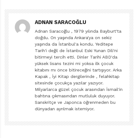
açısından akranlarından birkaç adım öne fırlıyor,
Natali’nin kocaman kâğıda çiziktirdiklerinde onun iç
dünyasının dökümünü görüyorsunuz; yetişkin bireyin
ADNAN SARACOĞLU
kaba ve yıkıcı kızgınlığından eser yok, kardeşini azıcık
Adnan Saracoğlu , 1979 yılında Bayburt'ta
doğdu. On yaşında Ankara'ya on sekiz
canavarca çizmesini saymazsak tabii. Natali bu
yaşında da İstanbul'a kondu. Yeditepe
sulardayken Alfons da boş durmayıp yanlışını
Tarih'i değil de İstanbul Eski Yunan Dili'ni
gerçeküstü çözüm önerileriyle düzeltmeye çalışıyor.
bitirmeyi tercih etti. Dinler Tarihi ABD'da
yüksek lisans tezini mi yoksa ilk çocuk
Sevginin ve sevgiye dayalı endişenin, kızgınlığın önüne
kitabını mı önce bitireceğini tartışıyor. Arka
Kapak , İyi Kitap dergilerinde , felahkitap
geçtiğini, Natali’nin çıkan her sesi anlama şeklinden ve
sitesinde çocukça yazılar yazıyor.
hayal gücüne gömülü felaket tellallığından
Milyarlarca güzel çocuk arasından İsmail'in
kestirebiliyoruz. Canavar Alfons gitgide çaresiz ve
bahtına çıkmasından mutluluk duyuyor.
Sanskritçe ve Japonca öğrenmeden bu
zavallı Alfons olarak ablasının zihninde yeniden
dünyadan ayrılmak istemiyor.
üretiliyor.
Çizer-yazar Daisy Hirst, mümkün olduğunca basit bir dil
kullanarak çocuğun dünyasına milyon istasyondan tren