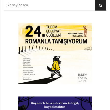
sonra ilk kez sağlıklı ekinler arasında dolaşıp iyi kötü
bereketli bir hasat yapabileceklerini anladıklarında
Kamkwamba kuzenine şöyle der: “Bay Geoffrey, biz
yolun kenarına ekilmiş, gelip geçenin ezdiği tohumlar
değil, verimli toprağa ekilmiş tohumlar gibiyiz. (…)
Yaşadık, hayatta kaldık.” Bu, çağrışımlarla dolu, güçlü
bir metafor. Zira bir Afrika ülkesi de -pekâlâ- gelip
geçenler tarafından ezilen tohumlara benzetilebilir.
Önemlice bir bölümünde elektriğin olmadığı,
insanlarının yoksullukla başa çıkabilmek için çoluk
çocuk durmaksızın çalıştığı ve yine de açlıkla sınandığı
bu ülkede her şey ve herkes o kadar perişanlık
içindedir ki insanların büyük kısmı olsa olsa büyünün
yardımıyla kurtulabileceklerine inanır. Zaten William
Kamkwamba’nın hikâyesi de büyüyle başlar.
Yoksulluk nedeniyle eğitimine ilkokuldan sonra devam