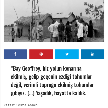
r
ı
D
e
r
g
i
s
i
“Bay Geoffrey, biz yolun kenarına
ekilmiş, gelip geçenin ezdiği tohumlar
değil, verimli toprağa ekilmiş tohumlar
gibiyiz. (…) Yaşadık, hayatta kaldık.”
Yazan: Sema Aslan