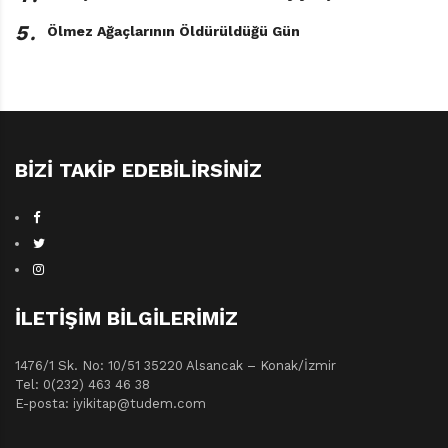
avladıkları kuşları kızartırken avlarının keyfini iki
5․
Ölmez Ağaçlarının Öldürüldüğü Gün
yetişkin erkek gibi sürer. Bu “büyümek”, kuşkusuz bir
başka büyümektir.
BIZI TAKIP EDEBILIRSINIZ
İLETIŞIM BILGILERIMIZ
1476/1 Sk. No: 10/51 35220 Alsancak – Konak/İzmir
Rüzgârı Dizginleyen Çocuk
Tel: 0(232) 463 46 38
William Kamkwamba – Bryan
E-posta: iyikitap@tudem.com
Mealer
Resimleyen: Anna Hymas