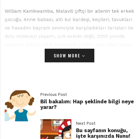
William Kamkwamba, Malavili çiftçi bir ailenin tek erkek
çocuğu. Anne babası, altı kız kardeşi, keçileri, tavukları
ve hasadını bayram sevinciyle karşıladıkları tarlaları ile
dolu mütevazı yaşamı, çok eskide değil, 2000 yılında
yaşanan büyük kıtlık nedeniyle olağan akışından kopar.
William köye elektrik taşımanın hayati önemini kavrar
SHOW MORE
ve tüm dikkatini bir yel değirmeni yapmaya verir.
Rüzgârı Dizginleyen Çocuk, William Kamkwamba’nın
yaşam öyküsünü anlatan otobiyografik bir gençlik
romanı. Kitabın eş yazarı, gazeteci Bryan Mealer.
Previous Post
Bil bakalım: Hap şeklinde bilgi neye
Kapağında “gençler için” ibaresi bulunan kitabı okumak,
yarar?
çok kolay değil. Kamkwamba’nın ve arkadaşlarının
direngen tutumlarının, hemen her şeye rağmen ortaya
Next Post
çıkabilen çocuk neşesinin de yumuşatamadığı,
Bu sayfanın konuğu,
yüzleşmesi zor bir gerçek, birinci elden tanıklıkla,
işte karşınızda Nunu!