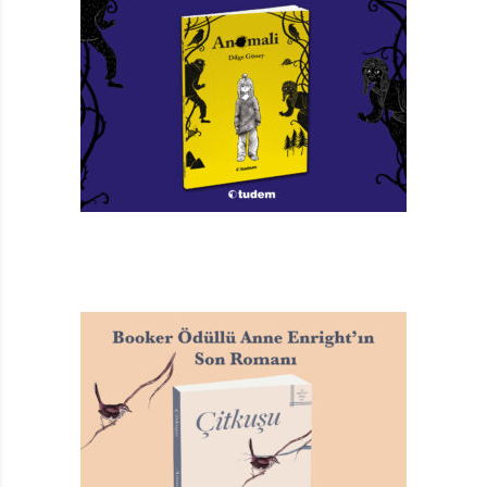
edemeyen Kamkwamba, bulabildiği boş vakitlerde,
biraz okuldaki arkadaşlarının gerisinde kalmamak,
biraz da açlığını unutmak için sık sık kütüphaneye
gider. Elektrikli aletlere, tamir işlerine hep meraklı
olmuş olan çocuk, okuduğu kitapların yardımıyla bir yel
değirmeninin neleri değiştirebileceğini fark eder ve
sonra okuruyla da sayfalar boyu paylaştığı teknik
detayları öğrenir. Bu arada yel değirmeninin çalışma
prensiplerini, neyin yerine neyi kullandığını, neyi neyle
ve nasıl birbirine yakıştırdığını, mucizelerin nereden
geldiğini, tesadüfen bulduğu hurdalığın nasıl bir kaynak
olduğunu, adının nasıl da çöp toplayıcısı ve deliye
çıktığını da anlatır. Kendisi hakkındaki konuşmalar
çığırından çıkmak üzereyken bir büyücü olduğunu
söyler. Bilimin mucizesini köye getirecek olan bir
büyücü.