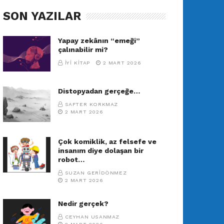
SON YAZILAR
Yapay zekânın “emeği”
çalınabilir mi?
İYI KITAP
2 MART 2026
Distopyadan gerçeğe…
SAFTER KORKMAZ
2 MART 2026
Çok komiklik, az felsefe ve
insanım diye dolaşan bir
robot…
SUZAN GERIDÖNMEZ
2 MART 2026
Nedir gerçek?
CEYHAN USANMAZ