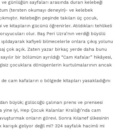
ü ve günlüğün sayfaları arasında duran kelebeği
lultum (tersten okumayı deneyin)- ve kelebek
ıkmıştır. Kelebeğin peşinde takılan üç çocuk,
ve kitapların gücünü öğrenirler. Atıldıkları tehlikeli
oruyucuları olur. Baş Peri Uzra’nın verdiği büyülü
 ışıldayarak kafiyeli bilmecelerle onlara çıkış yolunu
esaj çok açık. Zaten yazar birkaç yerde daha bunu
 sayılır bir bölümün ayrıldığı “Cam Kafalar” hikâyesi,
ilgisiz çocuklara dönüşenlerin kurtulmalarının ancak
 cam kafaların o bölgede kitapları yasakladığını
ından büyük; gülücüğü çalınan prens ve prensesi
a yine iyi, Hep Çocuk Kalanlar Krallığı’nda cam
kavuşturmak onların görevi. Sonra Kılanef ülkesinin
k karışık geliyor değil mi? 324 sayfalık hacimli mi