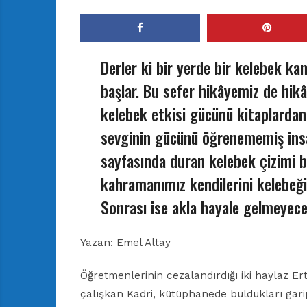
Derler ki bir yerde bir kelebek ka
başlar. Bu sefer hikâyemiz de hik
kelebek etkisi gücünü kitaplardan a
sevginin gücünü öğrenememiş insan
sayfasında duran kelebek çizimi b
kahramanımız kendilerini kelebeğin
Sonrası ise akla hayale gelmeyece
Yazan: Emel Altay
Öğretmenlerinin cezalandırdığı iki haylaz E
çalışkan Kadri, kütüphanede buldukları garip