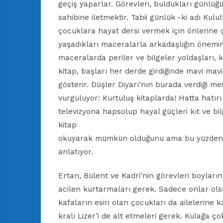
geçiş yaparlar. Görevleri, buldukları günlüğ
sahibine iletmektir. Tabii günlük -ki adı Ku
çocuklara hayat dersi vermek için önlerine ç
yaşadıkları maceralarla arkadaşlığın önemini 
maceralarda periler ve bilgeler yoldaşları, k
kitap, başları her derde girdiğinde mavi mavi
gösterir. Düşler Diyarı’nın burada verdiği m
vurguluyor: Kurtuluş kitaplarda! Hatta hatırı
televizyona hapsolup hayal güçleri kıt ve b
kitap
okuyarak mümkün olduğunu ama bu yüzden de
anlatıyor.
Ertan, Bülent ve Kadri’nin görevleri boylar
acilen kurtarmaları gerek. Sadece onlar ols
kafaların esiri olan çocukları da ailelerine 
kralı Lizer’i de alt etmeleri gerek. Kulağa ço