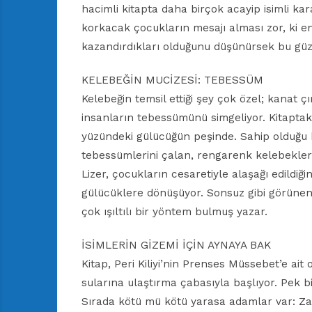
hacimli kitapta daha birçok acayip isimli 
korkacak çocukların mesajı alması zor, ki 
kazandırdıkları olduğunu düşünürsek bu güz
KELEBEĞİN MUCİZESİ: TEBESSÜM
Kelebeğin temsil ettiği şey çok özel; kanat çı
insanların tebessümünü simgeliyor. Kitaptaki
yüzündeki gülücüğün peşinde. Sahip olduğu 
tebessümlerini çalan, rengarenk kelebekleri
Lizer, çocukların cesaretiyle alaşağı edildiğ
gülücüklere dönüşüyor. Sonsuz gibi görünen k
çok ışıltılı bir yöntem bulmuş yazar.
İSİMLERİN GİZEMİ İÇİN AYNAYA BAK
Kitap, Peri Kiliyi’nin Prenses Müssebet’e ait
sularına ulaştırma çabasıyla başlıyor. Pek
Sırada kötü mü kötü yarasa adamlar var: Zam