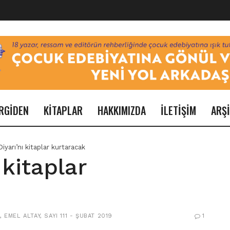
RGİDEN
KİTAPLAR
HAKKIMIZDA
İLETİŞİM
ARŞ
iyarı’nı kitaplar kurtaracak
 kitaplar
I
,
EMEL ALTAY
,
SAYI 111 - ŞUBAT 2019
1