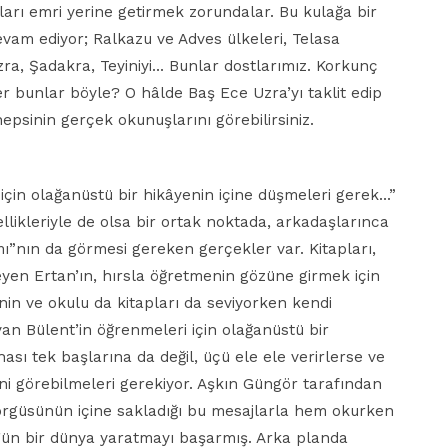
ıkları emri yerine getirmek zorundalar. Bu kulağa bir
devam ediyor; Ralkazu ve Adves ülkeleri, Telasa
 Uzra, Şadakra, Teyiniyi… Bunlar dostlarımız. Korkunç
er bunlar böyle? O hâlde Baş Ece Uzra’yı taklit edip
epsinin gerçek okunuşlarını görebilirsiniz.
için olağanüstü bir hikâyenin içine düşmeleri gerek…”
zellikleriyle de olsa bir ortak noktada, arkadaşlarınca
”nın da görmesi gereken gerçekler var. Kitapları,
meyen Ertan’ın, hırsla öğretmenin gözüne girmek için
nin ve okulu da kitapları da seviyorken kendi
an Bülent’in öğrenmeleri için olağanüstü bir
ı tek başlarına da değil, üçü ele ele verirlerse ve
ini görebilmeleri gerekiyor. Aşkın Güngör tarafından
 örgüsünün içine sakladığı bu mesajlarla hem okurken
zgün bir dünya yaratmayı başarmış. Arka planda