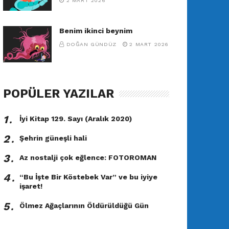
2 MART 2026
Benim ikinci beynim
DOĞAN GÜNDÜZ
2 MART 2026
POPÜLER YAZILAR
1․
İyi Kitap 129. Sayı (Aralık 2020)
2․
Şehrin güneşli hali
3․
Az nostalji çok eğlence: FOTOROMAN
4․
“Bu İşte Bir Köstebek Var” ve bu iyiye
işaret!
5․
Ölmez Ağaçlarının Öldürüldüğü Gün