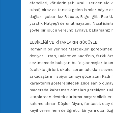
efendileri, kötülerin şahı Kral Lizer’den ald
tuhaf, biraz da tanıdık gelen isimler böyle 
dağları, çoban kız Rilibalo, Bilge İglib, Ece
yaratık Natyeş’i de unutmayalım. Nasıl isiml
şöyle bir ipucu verelim; aynaya bakarsanız h
ELBİRLİĞİ VE KİTAPLARIN GÜCÜYLE…
Romanın bir yerinde “gerçekleri görebilmek 
deniyor. Ertan, Bülent ve Kadri’nin, farklı ö
sevilmemede buluşan bu “dışlanmışlar takımı
özellikle şiirleri, okulu, sorumlulukları sev
arkadaşlarını ispiyonlamayı göze alan Kadri’
karakterini gösterebilecek güce sahip olmay
macerada kahraman olmaları gerekiyor. Dahas
kitaplardan destek alırlarsa başarabildikler
kaleme alınan Düşler Diyarı, fantastik olay
keyif veren hem de öğretici bir yanı olan ö