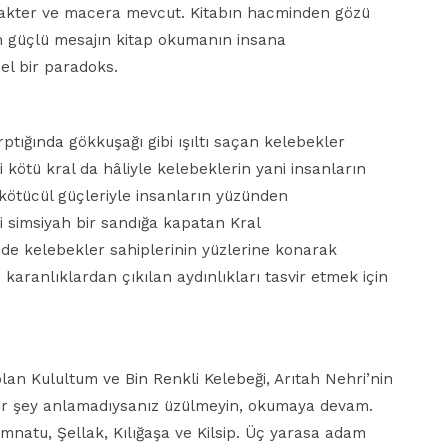
karakter ve macera mevcut. Kitabın hacminden gözü
en güçlü mesajın kitap okumanın insana
el bir paradoks.
rptığında gökkuşağı gibi ışıltı saçan kelebekler
 kötü kral da hâliyle kelebeklerin yani insanların
kötücül güçleriyle insanların yüzünden
 simsiyah bir sandığa kapatan Kral
inde kelebekler sahiplerinin yüzlerine konarak
aranlıklardan çıkılan aydınlıkları tasvir etmek için
 olan Kulultum ve Bin Renkli Kelebeği, Arıtah Nehri’nin
 bir şey anlamadıysanız üzülmeyin, okumaya devam.
natu, Şellak, Kılığaşa ve Kilsip. Üç yarasa adam