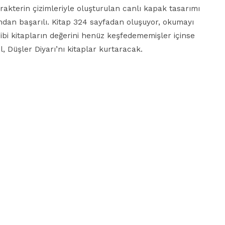
arakterin çizimleriyle oluşturulan canlı kapak tasarımı
ısından başarılı. Kitap 324 sayfadan oluşuyor, okumayı
gibi kitapların değerini henüz keşfedememişler içinse
l, Düşler Diyarı’nı kitaplar kurtaracak.