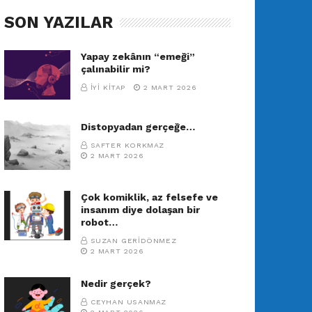
SON YAZILAR
Yapay zekânın “emeği”
çalınabilir mi?
İYI KITAP
2 MART 2026
Distopyadan gerçeğe…
SAFTER KORKMAZ
2 MART 2026
Çok komiklik, az felsefe ve
insanım diye dolaşan bir
robot…
SUZAN GERIDÖNMEZ
2 MART 2026
Nedir gerçek?
CEYHAN USANMAZ