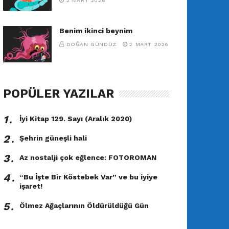
2 MART 2026
Benim ikinci beynim
DOĞAN GÜNDÜZ
2 MART 2026
POPÜLER YAZILAR
1․
İyi Kitap 129. Sayı (Aralık 2020)
2․
Şehrin güneşli hali
3․
Az nostalji çok eğlence: FOTOROMAN
4․
“Bu İşte Bir Köstebek Var” ve bu iyiye
işaret!
5․
Ölmez Ağaçlarının Öldürüldüğü Gün