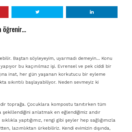
a öğrenir…
lebilir. Baştan söyleyeyim, uyarmadı demeyin… Konu
pıyor bu kaçınılmaz işi. Evrensel ve pek ciddi bir
ğına inat, her gün yaşanan korkutucu bir eyleme
kta sıkıntılı başlayabiliyor. Neden sevmeyiz ki
sindir toprağa. Çocuklara kompostu tanıtırken tüm
 şekillendiğini anlatmak en eğlendiğimiz andır
ıklıkla yaptığımız, rengi gibi şeyler hep sağlığımızla
tten, lazımlıktan ürkebiliriz. Kendi evimizin dışında,