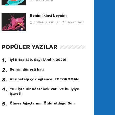
2 MART 2026
Benim ikinci beynim
DOĞAN GÜNDÜZ
2 MART 2026
POPÜLER YAZILAR
1․
İyi Kitap 129. Sayı (Aralık 2020)
2․
Şehrin güneşli hali
3․
Az nostalji çok eğlence: FOTOROMAN
4․
“Bu İşte Bir Köstebek Var” ve bu iyiye
işaret!
5․
Ölmez Ağaçlarının Öldürüldüğü Gün