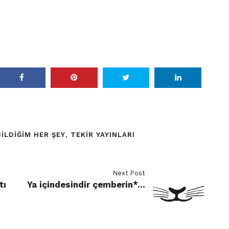
ILDIĞIM HER ŞEY
,
TEKIR YAYINLARI
Next Post
tı
Ya içindesindir çemberin*…