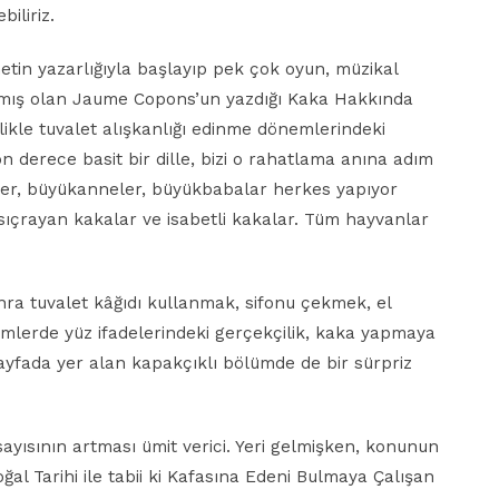
iliriz.
etin yazarlığıyla başlayıp pek çok oyun, müzikal
mış olan Jaume Copons’un yazdığı Kaka Hakkında
llikle tuvalet alışkanlığı edinme dönemlerindeki
 derece basit bir dille, bizi o rahatlama anına adım
filler, büyükanneler, büyükbabalar herkes yapıyor
 sıçrayan kakalar ve isabetli kakalar. Tüm hayvanlar
ra tuvalet kâğıdı kullanmak, sifonu çekmek, el
Çizimlerde yüz ifadelerindeki gerçekçilik, kaka yapmaya
 sayfada yer alan kapakçıklı bölümde de bir sürpriz
yısının artması ümit verici. Yeri gelmişken, konunun
oğal Tarihi ile tabii ki Kafasına Edeni Bulmaya Çalışan