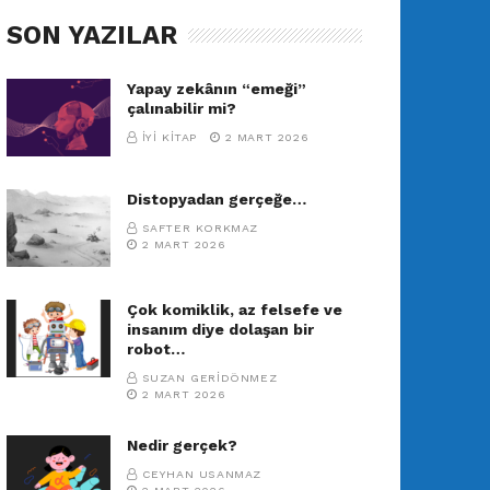
SON YAZILAR
Yapay zekânın “emeği”
çalınabilir mi?
İYI KITAP
2 MART 2026
Distopyadan gerçeğe…
SAFTER KORKMAZ
2 MART 2026
Çok komiklik, az felsefe ve
insanım diye dolaşan bir
robot…
SUZAN GERIDÖNMEZ
2 MART 2026
Nedir gerçek?
CEYHAN USANMAZ