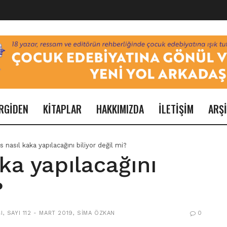
RGİDEN
KİTAPLAR
HAKKIMIZDA
İLETİŞİM
ARŞ
 nasıl kaka yapılacağını biliyor değil mi?
ka yapılacağını
?
I
,
SAYI 112 - MART 2019
,
SIMA ÖZKAN
0