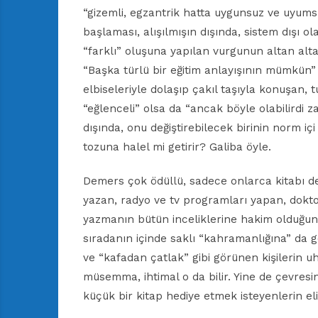
“gizemli, egzantrik hatta uygunsuz ve uyums
başlaması, alışılmışın dışında, sistem dışı ol
“farklı” oluşuna yapılan vurgunun altan alta
“Başka türlü bir eğitim anlayışının mümkün”
elbiseleriyle dolaşıp çakıl taşıyla konuşan, t
“eğlenceli” olsa da “ancak böyle olabilirdi 
dışında, onu değiştirebilecek birinin norm içi
tozuna halel mi getirir? Galiba öyle.
Demers çok ödüllü, sadece onlarca kitabı de
yazan, radyo ve tv programları yapan, doktor
yazmanın bütün inceliklerine hakim olduğun
sıradanın içinde saklı “kahramanlığına” da g
ve “kafadan çatlak” gibi görünen kişilerin 
müsemma, ihtimal o da bilir. Yine de çevresinde
küçük bir kitap hediye etmek isteyenlerin elini