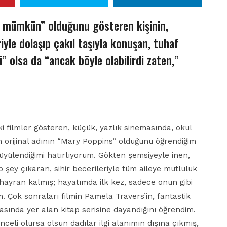
ın mümkün” olduğunu gösteren kişinin,
iyle dolaşıp çakıl taşıyla konuşan, tuhaf
i” olsa da “ancak böyle olabilirdi zaten,”
i filmler gösteren, küçük, yazlık sinemasında, okul
n orijinal adının “Mary Poppins” olduğunu öğrendiğim
büyülendiğimi hatırlıyorum. Gökten şemsiyeyle inen,
 şey çıkaran, sihir becerileriyle tüm aileye mutluluk
hayran kalmış; hayatımda ilk kez, sadece onun gibi
m. Çok sonraları filmin Pamela Travers’in, fantastik
asında yer alan kitap serisine dayandığını öğrendim.
nceli olursa olsun dadılar ilgi alanımın dışına çıkmış,