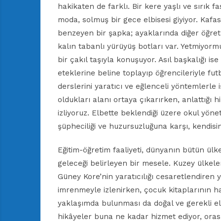
hakikaten de farklı. Bir kere yaşlı ve sırık fa
moda, solmuş bir gece elbisesi giyiyor. Kafas
benzeyen bir şapka; ayaklarında diğer öğret
kalın tabanlı yürüyüş botları var. Yetmiyormu
bir çakıl taşıyla konuşuyor. Asıl başkalığı i
eteklerine beline toplayıp öğrencileriyle fu
derslerini yaratıcı ve eğlenceli yöntemlerle 
oldukları alanı ortaya çıkarırken, anlattığı h
izliyoruz. Elbette beklendiği üzere okul yönet
şüpheciliği ve huzursuzluğuna karşı, kendisi
Eğitim-öğretim faaliyeti, dünyanın bütün ülkel
geleceği belirleyen bir mesele. Kuzey ülkeler
Güney Kore’nin yaratıcılığı cesaretlendiren
imrenmeyle izlenirken, çocuk kitaplarının h
yaklaşımda bulunması da doğal ve gerekli e
hikâyeler buna ne kadar hizmet ediyor, oras