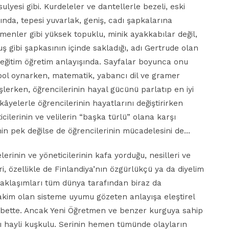
sulyesi gibi. Kurdeleler ve dantellerle bezeli, eski
ında, tepesi yuvarlak, geniş, cadı şapkalarına
menler gibi yüksek topuklu, minik ayakkabılar değil,
ş gibi şapkasının içinde sakladığı, adı Gertrude olan
se eğitim öğretim anlayışında. Sayfalar boyunca onu
tbol oynarken, matematik, yabancı dil ve gramer
işlerken, öğrencilerinin hayal gücünü parlatıp en iyi
ikâyelerle öğrencilerinin hayatlarını değiştirirken
icilerinin ve velilerin “başka türlü” olana karşı
nin pek değilse de öğrencilerinin mücadelesini de…
erinin ve yöneticilerinin kafa yorduğu, nesilleri ve
i, özellikle de Finlandiya’nın özgürlükçü ya da diyelim
 yaklaşımları tüm dünya tarafından biraz da
akim olan sisteme uyumu gözeten anlayışa eleştirel
lbette. Ancak Yeni Öğretmen ve benzer kurguya sahip
ı hayli kuşkulu. Serinin hemen tümünde olayların