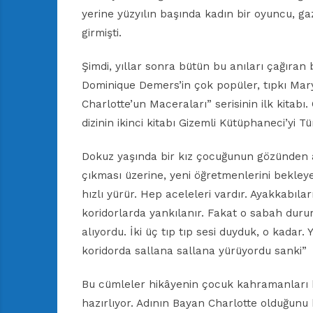
yerine yüzyılın başında kadın bir oyuncu, g
girmişti.
Şimdi, yıllar sonra bütün bu anıları çağıran
Dominique Demers’in çok popüler, tıpkı Mar
Charlotte’un Maceraları” serisinin ilk kitabı.
dizinin ikinci kitabı Gizemli Kütüphaneci’yi T
Dokuz yaşında bir kız çocuğunun gözünden a
çıkması üzerine, yeni öğretmenlerini bekleye
hızlı yürür. Hep aceleleri vardır. Ayakkabılar
koridorlarda yankılanır. Fakat o sabah durum
alıyordu. İki üç tıp tıp sesi duyduk, o kadar
koridorda sallana sallana yürüyordu sanki”
Bu cümleler hikâyenin çocuk kahramanları ka
hazırlıyor. Adının Bayan Charlotte olduğunu