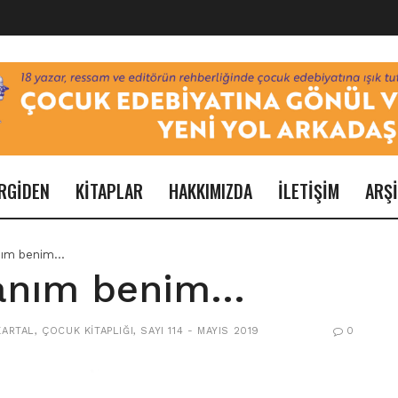
RGİDEN
KİTAPLAR
HAKKIMIZDA
İLETİŞİM
ARŞ
nım benim…
anım benim…
KARTAL
,
ÇOCUK KITAPLIĞI
,
SAYI 114 - MAYIS 2019
0