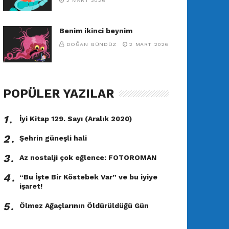
2 MART 2026
Benim ikinci beynim
DOĞAN GÜNDÜZ
2 MART 2026
POPÜLER YAZILAR
1․
İyi Kitap 129. Sayı (Aralık 2020)
2․
Şehrin güneşli hali
3․
Az nostalji çok eğlence: FOTOROMAN
4․
“Bu İşte Bir Köstebek Var” ve bu iyiye
işaret!
5․
Ölmez Ağaçlarının Öldürüldüğü Gün