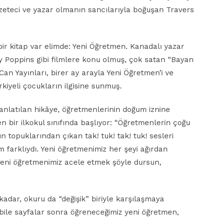
azeteci ve yazar olmanın sancılarıyla boğuşan Travers
 bir kitap var elimde: Yeni Öğretmen. Kanadalı yazar
y Poppins gibi filmlere konu olmuş, çok satan “Bayan
 Can Yayınları, birer ay arayla Yeni Öğretmen’i ve
ürkiyeli çocukların ilgisine sunmuş.
nlatılan hikâye, öğretmenlerinin doğum iznine
n bir ilkokul sınıfında başlıyor: “Öğretmenlerin çoğu
ın topuklarından çıkan tak! tuk! tak! tuk! sesleri
 farklıydı. Yeni öğretmenimiz her şeyi ağırdan
. Yeni öğretmenimiz acele etmek şöyle dursun,
dar, okuru da “değişik” biriyle karşılaşmaya
 bile sayfalar sonra öğreneceğimiz yeni öğretmen,