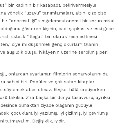
uz” bir kadının bir kasabada belirivermesiyle
ana yönelik “uzaylı” tanımlamaları, altını çize çize
 bir “anormalliği” simgelemesi önemli bir sorun misal.
 olduğunu gösteren kişinin, cadı şapkası ve eski gece
uhaf, üstelik “illegal” biri olarak resmedilmesi
zaten,” diye mi düşünmeli genç okurlar? Olanın
 ve alışıldık oluşu, hikâyenin üzerine serpilmiş peri
ğil, onlardan uyarlanan filmlerin senaryolarını da
a sahibi biri. Popüler ve çok satan kitaplar
u söylemek abes olmaz. Keşke, hâlâ üretiyorken
özü takılsa. Zira başka bir dünya tasavvuru, ayrıksı
uhdesinde olmaktan ziyade olağanın gücüyle
ki çocuklara iyi yazılmış, iyi çizilmiş, iyi çevrilmiş
 tutmayalım. Değişiklik, iyidir.