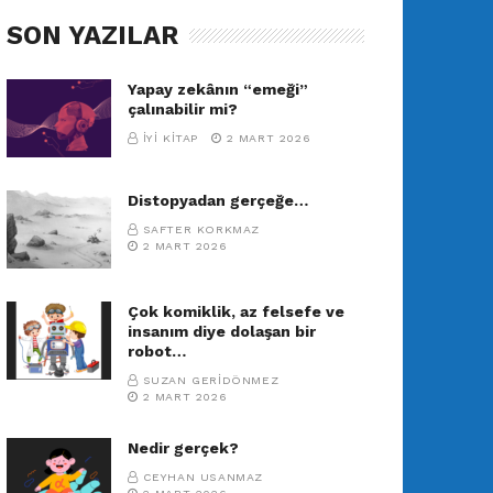
SON YAZILAR
Yapay zekânın “emeği”
çalınabilir mi?
İYI KITAP
2 MART 2026
Distopyadan gerçeğe…
SAFTER KORKMAZ
2 MART 2026
Çok komiklik, az felsefe ve
insanım diye dolaşan bir
robot…
SUZAN GERIDÖNMEZ
2 MART 2026
Nedir gerçek?
CEYHAN USANMAZ