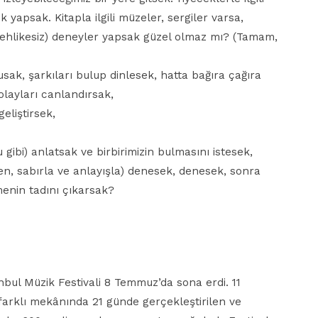
 yapsak. Kitapla ilgili müzeler, sergiler varsa,
tehlikesiz) deneyler yapsak güzel olmaz mı? (Tamam,
usak, şarkıları bulup dinlesek, hatta bağıra çağıra
 olayları canlandırsak,
eliştirsek,
 gibi) anlatsak ve birbirimizin bulmasını istesek,
en, sabırla ve anlayışla) denesek, denesek, sonra
enin tadını çıkarsak?
anbul Müzik Festivali 8 Temmuz’da sona erdi. 11
 farklı mekânında 21 günde gerçekleştirilen ve