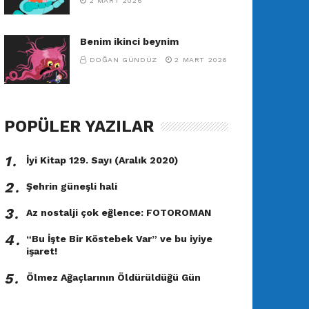
2 MART 2026
Benim ikinci beynim
DOĞAN GÜNDÜZ
2 MART 2026
POPÜLER YAZILAR
1․
İyi Kitap 129. Sayı (Aralık 2020)
2․
Şehrin güneşli hali
3․
Az nostalji çok eğlence: FOTOROMAN
4․
“Bu İşte Bir Köstebek Var” ve bu iyiye
işaret!
5․
Ölmez Ağaçlarının Öldürüldüğü Gün