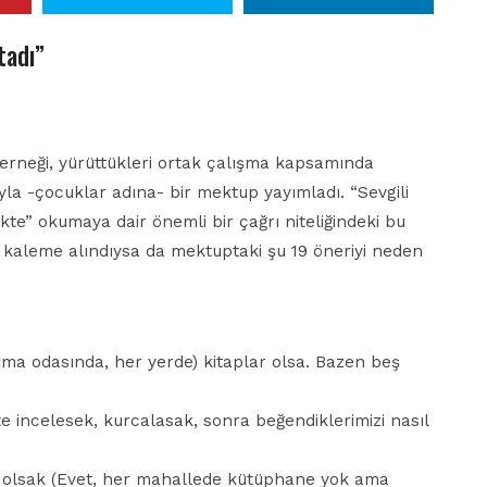
tadı”
 Derneği, yürüttükleri ortak çalışma kapsamında
la -çocuklar adına- bir mektup yayımladı. “Sevgili
ikte” okumaya dair önemli bir çağrı niteliğindeki bu
 kaleme alındıysa da mektuptaki şu 19 öneriyi neden
urma odasında, her yerde) kitaplar olsa. Bazen beş
kte incelesek, kurcalasak, sonra beğendiklerimizi nasıl
e olsak (Evet, her mahallede kütüphane yok ama