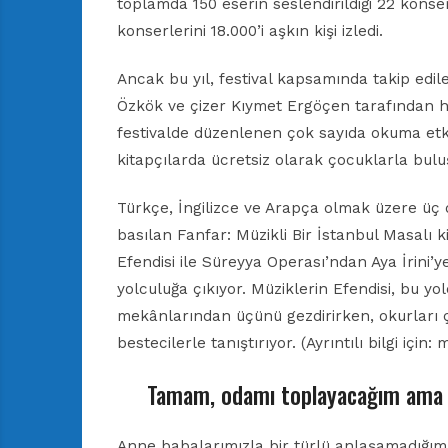
toplamda 150 eserin seslendirildiği 22 konser
konserlerini 18.000’i aşkın kişi izledi.
Ancak bu yıl, festival kapsamında takip edilen
Özkök ve çizer Kıymet Ergöçen tarafından ha
festivalde düzenlenen çok sayıda okuma etkin
kitapçılarda ücretsiz olarak çocuklarla bulu
Türkçe, İngilizce ve Arapça olmak üzere üç d
basılan Fanfar: Müzikli Bir İstanbul Masalı k
Efendisi ile Süreyya Operası’ndan Aya İrini’
yolculuğa çıkıyor. Müziklerin Efendisi, bu yo
mekânlarından üçünü gezdirirken, okurları çe
bestecilerle tanıştırıyor. (Ayrıntılı bilgi için: 
Tamam, odamı toplayacağım ama 
Anne babalarımızla bir türlü anlaşamadığım