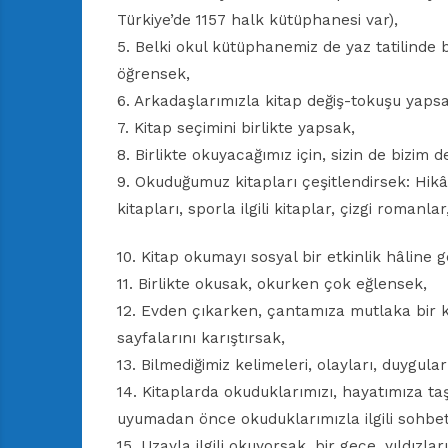
Türkiye’de 1157 halk kütüphanesi var),
5. Belki okul kütüphanemiz de yaz tatilinde
öğrensek,
6. Arkadaşlarımızla kitap değiş-tokuşu yapsa
7. Kitap seçimini birlikte yapsak,
8. Birlikte okuyacağımız için, sizin de bizim d
9. Okuduğumuz kitapları çeşitlendirsek: Hikây
kitapları, sporla ilgili kitaplar, çizgi romanla
10. Kitap okumayı sosyal bir etkinlik hâline g
11. Birlikte okusak, okurken çok eğlensek,
12. Evden çıkarken, çantamıza mutlaka bir k
sayfalarını karıştırsak,
13. Bilmediğimiz kelimeleri, olayları, duygular
14. Kitaplarda okuduklarımızı, hayatımıza t
uyumadan önce okuduklarımızla ilgili sohbet
15. Uzayla ilgili okuyorsak, bir gece, yıldızlar