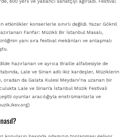
de, 600 yerli ve yabancı sanatçıyı ağırladı. Festival
 etkinlikler konserlerle sınırlı değildi. Yazar Göknil
zırlanan Fanfar: Müzikli Bir İstanbul Masalı,
liğinin yanı sıra festival mekânları ve anlaşmalı
ştu.
ilde hazırlanan ve ayrıca Braille alfabesiyle de
itabında, Lale ve Sinan adlı ikiz kardeşler, Müziklerin
ye, oradan da Galata Kulesi Meydanı’na uzanan bir
lculukta Lale ve Sinan’a İstanbul Müzik Festivali
şitli oyunlar aracılığıyla enstrümanlarla ve
muzik.iksv.org)
nasıl?
ız konuların başında odamızın toplanması geliyor