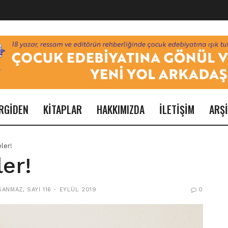
RGİDEN
KİTAPLAR
HAKKIMIZDA
İLETİŞİM
ARŞ
ler!
er!
SANMAZ
,
SAYI 116 - EYLÜL 2019
0