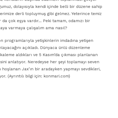
umuz, dolayısıyla kendi içinde belli bir düzene sahip
rimize derli topluymuş gibi gelmez. Yeterince temiz
ar da çok eşya vardır… Peki tamam, odamızı bir
aya varmaya çalışalım ama nasıl?
yon programlarıyla yetişkinlerin imdadına yetişen
ımlayacağını açıkladı. Dünyaca ünlü düzenleme
e kaleme aldıkları ve 5 Kasım’da çıkması planlanan
esini anlatıyor. Neredeyse her şeyi toplamayı seven
n hoşlanan Jax’ın bir aradayken yapmayı sevdikleri,
or. (Ayrıntılı bilgi için: konmari.com)