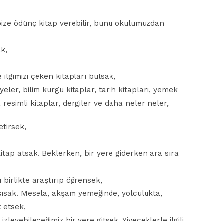
 bize ödünç kitap verebilir, bunu okulumuzdan
k,
e ilgimizi çeken kitapları bulsak,
eler, bilim kurgu kitaplar, tarih kitapları, yemek
r, resimli kitaplar, dergiler ve daha neler neler,
etirsek,
itap atsak. Beklerken, bir yere giderken ara sıra
ı birlikte araştırıp öğrensek,
aşısak. Mesela, akşam yemeğinde, yolculukta,
 etsek,
ı izleyebileceğimiz bir yere gitsek. Yiyeceklerle ilgili