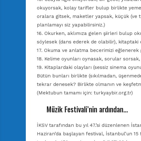
okuyorsak, kolay tarifler bulup birlikte yemek
oralara gitsek, maketler yapsak, küçük (ve 
planlamayı siz yapabilirsiniz.)
16. Okurken, aklımıza gelen şiirleri bulup ok
söylesek (dans ederek de olabilir), kitaptaki
17. Okuma ve anlatma becerimizi eğlenerek g
18. Kelime oyunları oynasak, sorular sorsak,
19. Kitaplardaki olayları (sessiz sinema oyunu
Bütün bunları birlikte (sıkılmadan, üşenmed
tekrar denesek? Birlikte olmanın ve keşfetm
(Mektubun tamamı için: turkyaybir.org.tr)
Müzik Festivali’nin ardından…
İKSV tarafından bu yıl 47.’si düzenlenen İst
Haziran’da başlayan festival, İstanbul’un 15