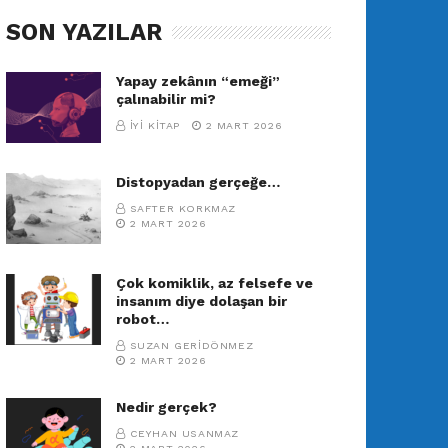
SON YAZILAR
Yapay zekânın “emeği”
çalınabilir mi?
İYI KITAP
2 MART 2026
Distopyadan gerçeğe…
SAFTER KORKMAZ
2 MART 2026
Çok komiklik, az felsefe ve
insanım diye dolaşan bir
robot…
SUZAN GERIDÖNMEZ
2 MART 2026
Nedir gerçek?
CEYHAN USANMAZ