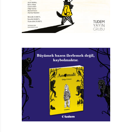
bütün o masum umutları solduracak şekilde gelişir.
Emel evin alışverişini yapmak için çarşıya gittiğinde
küçük bir kaza geçirir ve hiç tanımadığı bir adamla
tartışır. Tanımadığı adam, küçük kızın kendisi ve
kardeşleri için aldığı dükkandaki son kalan narı
isteyince, Emel hiddetlenir ve adama meydan okur. İşte
bu meydan okumanın neticesinde artık annesi iyileşse
de okuluna dönemeyecektir. Çünkü adam, hep ismini
duyduğu, yaptığı kötülüklerle bütün köye nam salmış,
herkesin korktuğu toprak ağası Cevat Efendi’dir.
Nitekim Cevat Efendi bu küçük kızın köy meydanında
kendine diklenmesini unutmaz ve babasının kendine
olan borcu karşılığında, kızını evine hizmetçi olarak
almaya karar verir. Yapılacak hiçbir şey yoktur. Bütün
boyunlar bükülmüş, eve hüzün çökmüştür. Emel bunun
hiç adil olmadığını söylemek ister ve babası ona hemen,