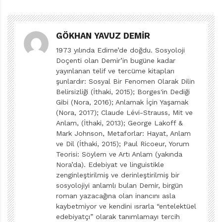
Aisha Saeed’in romanı Okumak İstiyorum’u okumaya
başlıyorum. Kitapta on iki yaşındaki Pakistanlı bir kız
GÖKHAN YAVUZ DEMIR
çocuğu olan Emel’in hikâyesi anlatılıyor. Emel,
1973 yılında Edirne’de doğdu. Sosyoloji
Pakistan’ın küçük bir köyünde yaşıyor. En büyük hayali
Doçenti olan Demir’in bugüne kadar
okula gitmek ve eğitimini tamamladıktan sonra bir
yayınlanan telif ve tercüme kitapları
öğretmen olmak. Aslında ne kadar mütevazı bir istek.
şunlardır: Sosyal Bir Fenomen Olarak Dilin
Ama kız çocuklarının, okula gitmek yerine ev işi yapıp
Belirsizliği (İthaki, 2015); Borges'in Dediği
Gibi (Nora, 2016); Anlamak İçin Yaşamak
çocuk bakmaya yazgılı olduğu bir toplumda ne kadar
(Nora, 2017); Claude Lévi-Strauss, Mit ve
da cüretkâr bir hayal.
Anlam, (İthaki, 2013); George Lakoff &
Mark Johnson, Metaforlar: Hayat, Anlam
Aisha Saeed hikâyesini 2012’de Pakistan’ın Svat
ve Dil (İthaki, 2015); Paul Ricoeur, Yorum
Teorisi: Söylem ve Artı Anlam (yakında
Vadisi’ndeki okulundan evine dönerken kısa mesafeden
Nora’da). Edebiyat ve linguistikle
vurulan Malala Yusufzay’dan ilhamla kaleme almış.
zenginleştirilmiş ve derinleştirilmiş bir
Malala’nın suçu çevresinin bütün itirazları ve
sosyolojiyi anlamlı bulan Demir, birgün
baskılarına rağmen okumak istemesi. Şükürler olsun ki
roman yazacağına olan inancını asla
kaybetmiyor ve kendini ısrarla “entelektüel
Malala hayatta kalmış ve dünyanın dört bir yanındaki
edebiyatçı” olarak tanımlamayı tercih