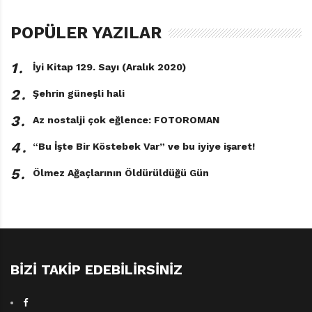
POPÜLER YAZILAR
Kocabaş ile ben korkarken de yapılması gerekeni
yapmaktan vazgeçmeyen, kötülük ederken bile içinde
1․
İyi Kitap 129. Sayı (Aralık 2020)
insani duygular barındıran karakterlerin olduğu
hikâyeleri çok seviyoruz. Çünkü ancak böyle hikâyeler
2․
Şehrin güneşli hali
bize, kendi hayatımızı cehenneme çeviren insanlara
3․
Az nostalji çok eğlence: FOTOROMAN
karşı direnme gücü verebilir. Dünyayı daha güzel ve adil
bir yer hâline getirebilmek için direniş ilhamına çok
4․
“Bu İşte Bir Köstebek Var” ve bu iyiye işaret!
ihtiyacımız var.
5․
Ölmez Ağaçlarının Öldürüldüğü Gün
BIZI TAKIP EDEBILIRSINIZ