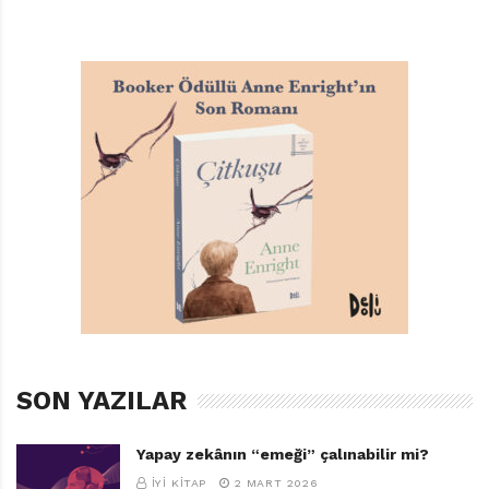
hayatın zaten adil olmadığı yanıtını verir. Okumak,
öğretmen olmak hayalleri bir anda delik bir balon gibi
söner. Emel artık bir tür sözleşmeli köledir.
Her şey eskisiyle kıyas kabul etmez şekilde değişmiştir.
Ama Emel’in pes etmeye niyeti yoktur. Korksa da
kabullenemeyen, hiçbir şeyi değiştiremeyeceğini bilse
de denemekten vazgeçmeyen bir kişiliği vardır. Cevat
Efendi’nin konağında da bu kişiliğiyle hem dost hem de
düşman edinmekte hiç zorluk çekmez. Fakat Emel
meydan muharabesindeki bir general gibi koşullar ne
kadar aleyhine gelişse de daima taarruza geçmeyi bilir.
Kendisi olma arzusunun aleviyle sıcak tuttuğu, hayatını
geri kazanma mücadelesine girişir.
SON YAZILAR
Doğrusu, Aisha Saeed güzel bir direniş, varoluş ve
Yapay zekânın “emeği” çalınabilir mi?
adalet mücadelesi hikâyesi yazmış. Ama kendisi de
İYI KITAP
2 MART 2026