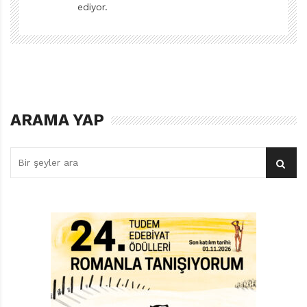
okumak isteyen çocuklara rol model olmuş. Malala
ediyor.
gerçekten cesur biri. Fakat çoğumuz, onun kadar
şöhret sahibi olmasak da kendi hayat kavgamız içinde
sürekli inandığımız değerler ve hayaller için savaşmaya,
zorluklara ve büyük tehlikelere göğüs germeye
mecburuz. Üstelik bu hayatta kalma mücadelemizde
kimi zaman bir başımıza kalacağımız da aşikârken.
ARAMA YAP
Malala’nın hikâyesi, tıpkı Emel’inki gibi mutlu sonla
bitse bile dünya sonu mutlu bitmeyen hikâyelerle dolu.
Çünkü hayat bazılarımıza daha adilken çoğumuza hiç
de adil olmayabiliyor.
Emel, ilkin annesinin beşinci doğumundan ötürü
okuldan ayrılmak zorunda kalır. Bütün evin yükü ve
kardeşlerinin bakımı küçücük omuzlarının üzerine
yıkılır. Ama küçük kız umutla annesinin iyileşeceği ve
okula yeniden dönebileceği günü bekler. Oysa olaylar