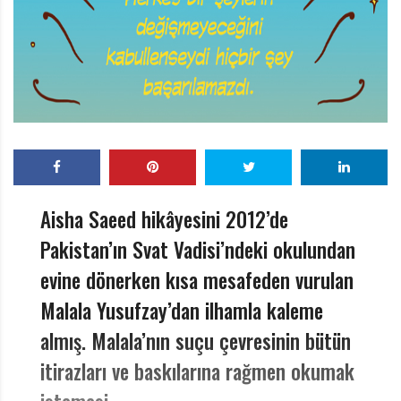
r
ı
D
e
r
g
i
s
i
Aisha Saeed hikâyesini 2012’de
Pakistan’ın Svat Vadisi’ndeki okulundan
evine dönerken kısa mesafeden vurulan
Malala Yusufzay’dan ilhamla kaleme
almış. Malala’nın suçu çevresinin bütün
itirazları ve baskılarına rağmen okumak