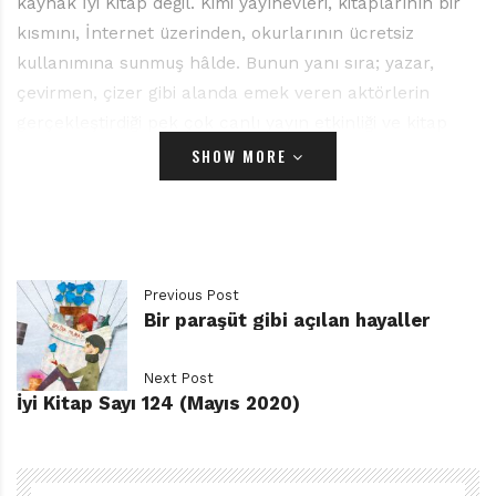
kaynak İyi Kitap değil. Kimi yayınevleri, kitaplarının bir
kısmını, İnternet üzerinden, okurlarının ücretsiz
kullanımına sunmuş hâlde. Bunun yanı sıra; yazar,
çevirmen, çizer gibi alanda emek veren aktörlerin
gerçekleştirdiği pek çok canlı yayın etkinliği ve kitap
okuma videoları da erişilebilir durumda. Evde
SHOW MORE
geçirdiğimiz zamanı çocuklarımızla birlikte
değerlendirebileceğimiz önemli olanaklar bunlar.
* * *
Salgın, Nisan ayı içinde, edebiyat dünyamızın iki önemli
Previous Post
ismini bizden aldı:
Bir paraşüt gibi açılan hayaller
Yazar, çevirmen Nevzat Erkmen ve Şilili yazar Luis
Sepúlveda.
Next Post
İyi Kitap okurları, Sepúlveda’yı, Can Çocuk
İyi Kitap Sayı 124 (Mayıs 2020)
Yayınlarından çıkan Martıya Uçmayı Öğreten Kedi ve
Miks, Maks ve Meks’in Öyküsü kitaplarından
hatırlayacaklar. Yetişkinler için de pek çok eser veren