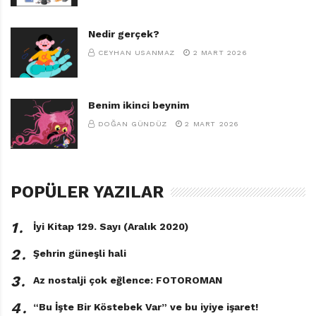
Nedir gerçek?
CEYHAN USANMAZ
2 MART 2026
Benim ikinci beynim
DOĞAN GÜNDÜZ
2 MART 2026
POPÜLER YAZILAR
1․
İyi Kitap 129. Sayı (Aralık 2020)
2․
Şehrin güneşli hali
3․
Az nostalji çok eğlence: FOTOROMAN
4․
“Bu İşte Bir Köstebek Var” ve bu iyiye işaret!