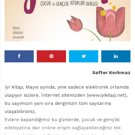
r
ı
D
e
r
g
i
s
i
Safter Korkmaz
İyi Kitap
, Mayıs ayında, yine sadece elektronik ortamda
ulaşıyor sizlere. İnternet sitemizden (www.iyikitap.net),
bu sayımızın yanı sıra dergimizin tüm sayılarına
ulaşabilirsiniz.
Evlere kapandığımız bu günlerde, çocuk ve gençlik
edebiyatına dair online erişim sağlayabileceğiniz tek