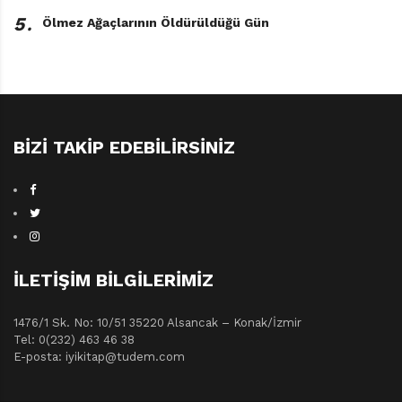
5․
Ölmez Ağaçlarının Öldürüldüğü Gün
BIZI TAKIP EDEBILIRSINIZ
İLETIŞIM BILGILERIMIZ
1476/1 Sk. No: 10/51 35220 Alsancak – Konak/İzmir
Tel: 0(232) 463 46 38
E-posta: iyikitap@tudem.com