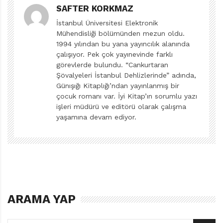
Sepúlveda, Latin Amerika edebiyatının önemli
SAFTER KORKMAZ
temsilcilerindendi.
İstanbul Üniversitesi Elektronik
Nevzat Erkmen ise yazar ve çevirmen kimliğinin yanı
Mühendisliği bölümünden mezun oldu.
1994 yılından bu yana yayıncılık alanında
sıra, Dünya Zekâ Oyunları Federasyonunun kurucu
çalışıyor. Pek çok yayınevinde farklı
üyesi ve Türkiye temsilcisiydi. Uzun yıllar Türk Beyin
görevlerde bulundu. “Cankurtaran
Takımı’nın kaptanlığını yaptı. Çocuklar için de ürünler
Şövalyeleri İstanbul Dehlizlerinde” adında,
Günışığı Kitaplığı’ndan yayınlanmış bir
veren Nevzat Erkmen, “çevrilemez” denilen Ulysses’i
çocuk romanı var. İyi Kitap’ın sorumlu yazı
Türkçeye kazandıran ilk çevirmenimizdi.
işleri müdürü ve editörü olarak çalışma
Sepúlveda ve Erkmen, geride bıraktıkları eserleriyle
yaşamına devam ediyor.
edebiyat dünyamızda parlamaya devam edecekler.
ARAMA YAP