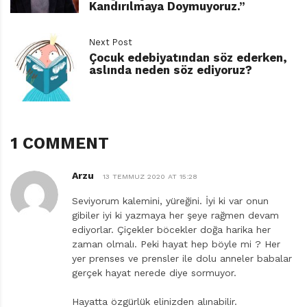
Kandırılmaya Doymuyoruz.”
yaşlarımdayken (1974-75) bisiklete atlayıp köydeki
postaneye kadar gitmek istemiştim. Evimiz köyün beş
Next Post
altı kilometre dışındaydı. Bisiklette acemiydim ama
Çocuk edebiyatından söz ederken,
aslında neden söz ediyoruz?
izlediğim filmlerde, okuduğum kitaplarda kızlar bisiklete
binip her yere gidebildiğine göre ben de yapabilirdim.
Köye yaklaştığımda çocuklar, delikanlılar peşime takıldı,
bağırıyorlardı. “Aboo kıza bak, bisiklete binmiş!”
1 COMMENT
İçlerinde taş atanlar bile vardı. Sanırım o çocuklar
şimdi bu kurulun üyesi olmuşlar. Kendi hayatlarında
Arzu
13 TEMMUZ 2020 AT 15:28
olmayan şeyleri görünce şaşırıyorlar, bununla
yetinmeyip taş atmaya kalkıyorlar. Şaşkınlıktan
Seviyorum kalemini, yüreğini. İyi ki var onun
gibiler iyi ki yazmaya her şeye rağmen devam
bağırmak doğal ama taş atmak, bundan öte bir güç
A
ediyorlar. Çiçekler böcekler doğa harika her
gösterisi, hayat hakkına müdahale gibi. Günümüzde
r
zaman olmalı. Peki hayat hep böyle mi ? Her
z
veliden öğretmene, babaanneden teyzeye pek çok
yer prenses ve prensler ile dolu anneler babalar
u
gerçek hayat nerede diye sormuyor.
kimse kitaplar için yerli yersiz çıkışlarda bulunuyorken
buna bir de devlet elinin girmesi kitapları
Hayatta özgürlük elinizden alınabilir.