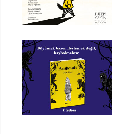
okuduğunu anlamayan çocuk o sayfalardaki muzırlığı
da zaten anlayamaz.
İyi Kitap:
Sansüre uğrayan çocuk kitaplarına
baktığımızda, neredeyse tamamının toplumsal cinsiyet
konularını işleyen eserler olduğunu görüyoruz.
Dayatılmış cinsiyetçi kalıpların ötesinde, eşitlik ve
özgürlük temelinde, başka varoluş ve birlikte yaşam
biçimlerinin olduğunu göstermek “müstehcenlik” mi
gerçekten?
Miyase Sertbarut:
Okumanın işlevi bilinir; okurken
empati kurarsın, kendini bir başkasının yerine koyarsın.
Gözün satırlardayken kendi kimliğinden, cinsiyetinden,
ülkenden, hatta gezegenden bir süreliğine ayrılırsın.
Farklı biri olma deneyiminden sonra yine kendi odana
dönersin. Bu süreçte kazancın şu olur: “Başkaları da