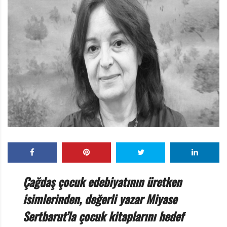
r
ı
D
e
r
g
i
s
i
Çağdaş çocuk edebiyatının üretken
isimlerinden, değerli yazar Miyase
Sertbarut’la çocuk kitaplarını hedef