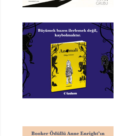
diyebilirim. Üstelik sadece bir okur olarak da değil, aynı
zamanda bir yazar, bir editör olarak da bu hassasiyete
sahibim. Bir sirkte çalışan beş fil ile bir kedinin
eğlenceli dakikalarını anlatan öyküde, sirk ortamı son
derece keyifli resmedilmişti. Metinle uyum içinde âdeta
kımıl kımıl öne çıkan eğlenceli çizimler Anna Loura
Cantone’ye ait. 1980 yılında yayımlanan ve aslında
hangi yılda yazıldığını tam olarak bilmediğim bu öyküyü
ve tüm kitabı, elbette yazıldığı döneme göre
değerlendirmekten uzaklaşmayacağım. Hele söz
konusu Rodari gibi büyük bir yazar ise haddimi aşmam
söz konusu değil. Aslında tam da bu kısımda durup
Büyülü Fener Yayınlarından bağımsız olarak, tüm
yayıncılar için naçizane bir öneride bulunmak istiyorum.
Tabii, bu ve bunun gibi klasikleşen eserleri, içinde
hayvanat bahçesi, sirk ve benzeri esaret ortamları yer