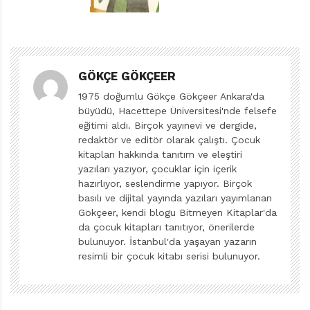
yapıtlarının bile önüne geçti. Öyle kıymetli biri ki, hem
öğretmenlik hem gazetecilik geçmişi hem de faşizme
karşı verdiği ciddi mücadeleyle, çok iyi bir yazar
olmanın yanı sıra bir aydın olarak da pırıl pırıl parlıyor.
GÖKÇE GÖKÇEER
Çocuklar için yapılan üretim, böyle değerli kimliklerin
1975 doğumlu Gökçe Gökçeer Ankara'da
varlığıyla daha da anlam ve önem kazanıyor. Yazarın
büyüdü, Hacettepe Üniversitesi'nde felsefe
birbirinden güzel kitaplarının yer aldığı kitaplığıma
eğitimi aldı. Birçok yayınevi ve dergide,
yeniden göz attım bu yazı sayesinde. Ne mutlu!
redaktör ve editör olarak çalıştı. Çocuk
kitapları hakkında tanıtım ve eleştiri
KARMAŞA, EĞLENCE, KAHKAHA
yazıları yazıyor, çocuklar için içerik
hazırlıyor, seslendirme yapıyor. Birçok
Büyülü Fener tarafından Rodari’nin doğumunun 100.
basılı ve dijital yayında yazıları yayımlanan
yılına özel olarak basılan Bay Yarım Bıyık, içinde çok
Gökçeer, kendi blogu Bitmeyen Kitaplar'da
eğlenceli sekiz öykünün yer aldığı şahane bir kitap.
da çocuk kitapları tanıtıyor, önerilerde
bulunuyor. İstanbul'da yaşayan yazarın
Hayvanların dünyasına ‘’şamata’’lı bir bakışla yaklaşan
resimli bir çocuk kitabı serisi bulunuyor.
kitabın en sevdiğim öyküsü, Türkçe baskıya da adını
veren kahramanın da yer aldığı Gri Fare, Dik Kuyruk,
Yarım Bıyık. Türkçe baskı diyorum, çünkü aslında