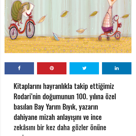
r
ı
D
e
r
g
i
s
i
Kitaplarını hayranlıkla takip ettiğimiz
Rodari’nin doğumunun 100. yılına özel
basılan Bay Yarım Bıyık, yazarın
dahiyane mizah anlayışını ve ince
zekâsını bir kez daha gözler önüne