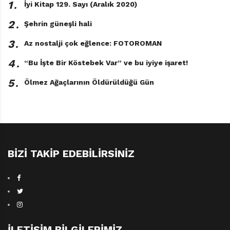
1․
İyi Kitap 129. Sayı (Aralık 2020)
çoğuna misafir ettiği hayvanları çok seven ve faşizme
2․
karşı mücadele vermiş biri olarak belki de bu konuya
Şehrin güneşli hali
hassasiyet gösterebilirdi, kim bilir. Çünkü zorbalık
3․
Az nostalji çok eğlence: FOTOROMAN
faşizmin temelidir ve şüphesiz ki bu sadece insanları
4․
“Bu İşte Bir Köstebek Var” ve bu iyiye işaret!
ilgilendiren bir mesele değildir.
5․
Ölmez Ağaçlarının Öldürüldüğü Gün
BIZI TAKIP EDEBILIRSINIZ
İLETIŞIM BILGILERIMIZ