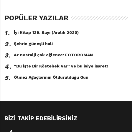
POPÜLER YAZILAR
1․
İyi Kitap 129. Sayı (Aralık 2020)
2․
Şehrin güneşli hali
3․
Az nostalji çok eğlence: FOTOROMAN
4․
“Bu İşte Bir Köstebek Var” ve bu iyiye işaret!
5․
Ölmez Ağaçlarının Öldürüldüğü Gün
BIZI TAKIP EDEBILIRSINIZ