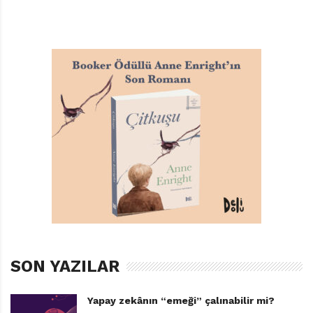
TAGS:
ALTIN KITAPLAR
,
BU AYI ÇOCUK BAKAMIYOR
,
RUTH QUAYLE
SON YAZILAR
Yapay zekânın “emeği” çalınabilir mi?