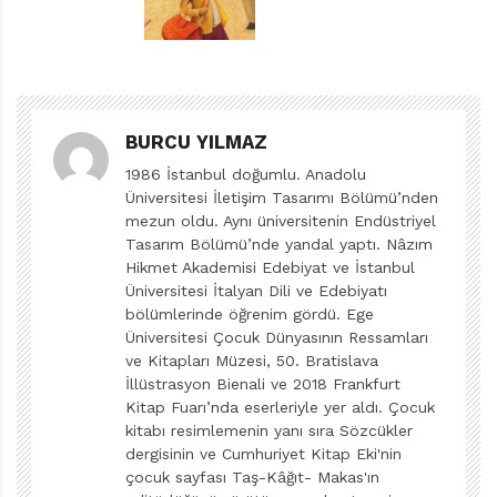
yapmak ve “mahsusçuktan olan” bu işin alametifarikası
sayılabilirmiş. Bu Ayı Çocuk Bakamıyor’un dadısı Ayı
Çoko da yapılması gerekenleri yedi haşarı yavruya
bildirmiyor ama oyunlaştırarak, hatta kurgulaştırarak,
BURCU YILMAZ
tümünün üstesinden geliyor.
1986 İstanbul doğumlu. Anadolu
Üniversitesi İletişim Tasarımı Bölümü’nden
Tavşandeliği ailesinin yedi yavrusuna bakıcılık yapmak
mezun oldu. Aynı üniversitenin Endüstriyel
üzere gelen ve erkek olmasının (yani bence öyle)
Tasarım Bölümü’nde yandal yaptı. Nâzım
yerleşik cinsiyetçi kalıpları kırmada önemli olduğunu
Hikmet Akademisi Edebiyat ve İstanbul
Üniversitesi İtalyan Dili ve Edebiyatı
düşündüğüm Ayı Çoko, yavruların onu kandırmasına izin
bölümlerinde öğrenim gördü. Ege
veriyor önce -belki de sahiden kanıyor, kim bilir.
Üniversitesi Çocuk Dünyasının Ressamları
Yavrular aslında izinleri olmayan her şeyi izinli
ve Kitapları Müzesi, 50. Bratislava
olduklarını söyleyerek yapıyor ve sonunda da
İllüstrasyon Bienali ve 2018 Frankfurt
Kitap Fuarı’nda eserleriyle yer aldı. Çocuk
ceremesini çekiyorlar bu üçkâğıtlarının. Suçu ise ilk
kitabı resimlemenin yanı sıra Sözcükler
olarak Bayan Tavşandeliği’nden duyduğumuz o önyargılı
dergisinin ve Cumhuriyet Kitap Eki'nin
cümleyle, daima Ayı’ya atıyorlar:
“Bu Ayı çocuk
çocuk sayfası Taş-Kâğıt- Makas'ın