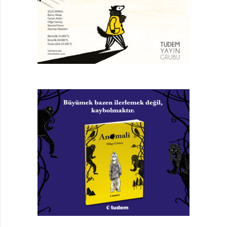
Bu Ayı Çocuk Bakamıyor
Ruth Quayle
Resimleyen: Alison Friend
Türkçeleştiren: Gökçe Yavaş
Yayıma Hazırlayan: Hülya Şat
Altın Kitaplar, 36 sayfa