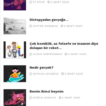
İYI KITAP
2 MART 2026
Distopyadan gerçeğe…
SAFTER KORKMAZ
2 MART 2026
Çok komiklik, az felsefe ve insanım diye
dolaşan bir robot…
SUZAN GERIDÖNMEZ
2 MART 2026
Nedir gerçek?
CEYHAN USANMAZ
2 MART 2026
Benim ikinci beynim
DOĞAN GÜNDÜZ
2 MART 2026