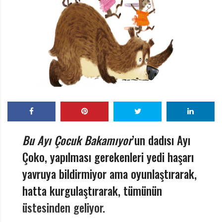
r
ı
D
e
r
g
i
s
i
Bu Ayı Çocuk Bakamıyor
’un dadısı Ayı
Çoko, yapılması gerekenleri yedi haşarı
yavruya bildirmiyor ama oyunlaştırarak,
hatta kurgulaştırarak, tümünün
üstesinden geliyor.