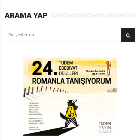
yönelik alegoriler de dâhil olmak üzere pek çok
okumaya açık, artık evrensel bir nitelik kazanmış,
ARAMA YAP
klasikleşmiş bir roman. Bilindiği üzere,
Oz Büyücüsü
yıllar içerisinde defalarca tiyatroya, radyoya ve
televizyona aktarılmış. Müzikallere konu olmuş. Filmini
ise bugünün yetişkinleri için bir çocukluk hatırası
sayabiliriz. Kötü cadı, süslü aslan, Dorothy ve Glinda da
dâhil olmak üzere hemen her karakteri yıllar içerisinde
ikonik birer kimlik kazanmış durumda.
Oz Büyücüsü
kimileri için renkli bir masal, kimileri içinse ürpertici bir
hikâye…
Neticede kasabada, oyunun bir parçası olan
“Munchkin” leri canlandırmaya yetecek kadar “küçük
yetişkin” bulunmadığından, yönetmen bu açığı
çocuklarla kapatmaya karar veriyor. Bunun bir sonucu
olarak, kahramanımız Julia da üniversite tiyatrosunun