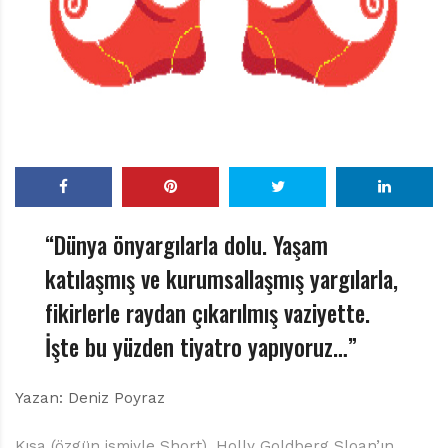
r
ı
D
e
r
g
i
s
i
“Dünya önyargılarla dolu. Yaşam
katılaşmış ve kurumsallaşmış yargılarla,
fikirlerle raydan çıkarılmış vaziyette.
İşte bu yüzden tiyatro yapıyoruz…”
Yazan: Deniz Poyraz
Kısa (özgün ismiyle Short), Holly Goldberg Sloan’ın