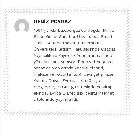
sevdiği köpeğini kaybetmiş olmasının hüznü de
eklenince, pek de parlak olmayan bir yaz tatili bekliyor
onu. Neyse ki -biraz da annesinin ısrarı nedeniyle-
DENIZ POYRAZ
küçük kardeşiyle birlikte bir tiyatro oyununun
1991 yılında Lüleburgaz’da doğdu. Mimar
seçmelerine katılıyor. Hiç beklemediği bir şekilde
Sinan Güzel Sanatlar Üniversitesi Sanat
seçiliyor da oyuna. İyi yanı, vakit geçirecek bir uğraşı
Tarihi Bölümü mezunu. Marmara
olması. Kötü tarafıysa, provalar haftalar sürecek ve
Üniversitesi İletişim Fakültesi’nde Çağdaş
Yayıncılık ve Yayıncılık Yönetimi alanında
gösteriler neredeyse tüm yaz tatilini kapsayacak…
yüksek lisans yapıyor. Edebiyat ve güzel
Julia’nın bir parçası olacağı oyun, bir klasik. Bundan
sanatlar alanlarında yazdığı eleştiri,
yüz yirmi yıl önce yazılan ve etkisi günümüze dek
makale ve röportaj türündeki çalışmalar
Ayrıntı, Duvar, Evrensel Kültür gibi
sürmüş olan meşhur hikâye,
Oz Büyücüsü
.
dergilerde, BirGün gazetesinde ve kitap
ekinde, ayrıca Bianet gibi çeşitli internet
İngilizce adıyla
The Wonderful Wizard of Oz
, L. Frank
sitelerinde yayımlandı.
Baum tarafından yazılıp W. W. Denslow tarafından
resimlendirilen bir çocuk romanı aslında. Feminist
teoriye göndermeler yaptığı düşünülen, pek çok siyasi
hiciv barındırdığı iddia edilen ve başta dinlere/mitlere