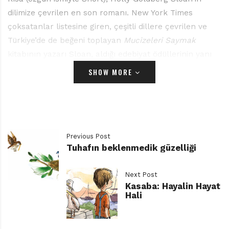
dilimize çevrilen en son romanı. New York Times
çoksatanlar listesine giren, çeşitli dillere çevrilen ve
Türkiye’de de beğeni toplayan
Mucizeleri Saymak
kitabının yazarı Sloan, aldığı edebiyat ödüllerinin yanı
sıra Disney için de pek çok senaryoya imza atmış. Yazar
SHOW MORE
bu kez kısa boylu olduğu için üzülen fakat “uzun boylu”
hayallerin peşinde koşmaktan bir an bile geri
durmayan bir kız çocuğunun, Julia’nın hikâyesiyle
okurunun karşısında. Anıl Ceren Altunkanat çevirisiyle
yayımlanan eser, Domingo Yayınları etiketini taşıyor.
Previous Post
Tuhafın beklenmedik güzelliği
Anlatıcı-kahramanımız Julia, orta sınıf ve oldukça
sıradan bir Amerikan ailesine mensup. Kemikleri,
Next Post
Kasaba: Hayalin Hayat
kronolojik yaşından biraz daha yavaş gelişiyor. Bir tür
Hali
büyüme geriliği… Bu duruma biraz üzülüyor Julia.
Bedeniyle ilgili bu soruna bir de yakın zamanda çok