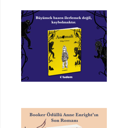
sergilediği bu oyunda kendine kolayca yer bulabiliyor.
Başta gönülsüzce katıldığı çalışmalar, zamanla keyifli
bir hâl alıyor. Provalara gide gele yeni insanlarla
tanışıyor Julia. Onların hikâyelerini dinliyor, içlerinden
bazılarıyla derin dostluklar kuruyor. Katıldığı tiyatro
topluluğu sayesinde kabuğunu kırmaya başlıyor.
İnsanlarla daha rahat iletişim kuruyor. Komşuları Bayan
Chang da bunlardan biri. Chang, yetmiş altı yaşında bir
kadın. Yaşam dolu, son derece ilginç biri. Uzun yıllar
terzilikle uğraşmış. Bir ara balerinmiş. Londra’da
kareografmış. New York’ta giysi tasarımcısı ve en
sonunda Los Angeles’ta görsel efekt işleri yapmış. Oz
Büyücüsü’nde oynayacağını öğrenince de Julia’ya bir
sürpriz yapıyor ve gösteride giymesi için ona bir çift
pabuç dikiyor. Julia’dan isteği ise gösteride
maymunlardan birini canlandırmak, böylece gösterinin