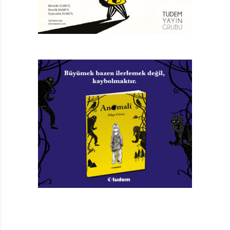
laflıyor, Ateş de odasında çizim yapıyor. Ateş her ne
kadar kasabada olmaktan çok sıkılsa da bazı şeyleri
merak etmeden duramıyor. Örneğin çalıştığı otelde
neden ejderha konsepti kullanılmıştı? Sonra
kasabalıların Ejder Ağzı dedikleri yer neyin nesiydi? Ateş
her sorusuna cevap bulamasa da kasabanın sandığı
kadar sıkıcı bir yer olmadığını ve Arya’nın sandığından
çok renkli bir kişiliği olduğunu zamanla öğreniyor.
ARYA İÇIN HER SESIN BIR RENGI VAR
Arya’nın sinestezik olması, Ateş için çizgi romanlardaki
süper kahramanların sahip olduğu güçlerle denk. Arya,
insanların ve hayvanların seslerini bir renkmiş gibi
algılıyor. Ona göre Çilli’nin sesi parlak mor, kedisi Yum
Yum’ın fıstık yeşili, Ateş’in ise lacivert gri… Bu noktada
kitabın yazarı Yeşim Saygın’ın üslubuna bir parantez
açmak gerek. Saygın kitabın genelindeki