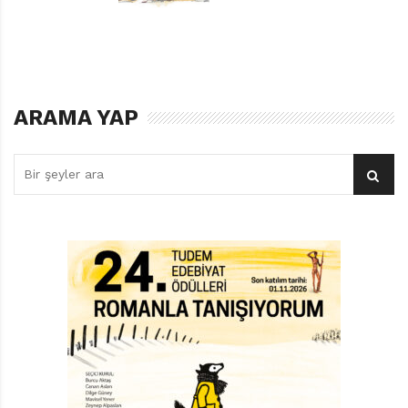
SIRADAN BIR BAŞLANGIÇTAN GIZEMLI BIR MACERAYA
Günlükte Saklı Sırlar, ilk cümleden alıntılarsak;
“sıradan bir günde, sıradan bir kafeye, sıradan bir
pasta almaya gönderilen” Ateş’le başlıyor. Ateş, birkaç
ARAMA YAP
kez okuldan kaçtığı için ailesi tarafından küçük bir sahil
kasabasındaki bir otele, işlere yardımcı olması için
gönderilmiş. Sürgün olmanın kızgınlığını yaşayan Ateş
için burası dünyanın en sıkıcı yeri. Oysa Arya için hiç de
öyle değil. Bir kere orada doğup büyümüş, üstelik
annesiyle birlikte şirin bir kafe de işletiyorlar. Ateş’in
pasta almaya gelmesi de tanışmalarına vesile oluyor.
Arya’nın sıcakkanlılığı, kafasında oradan bir an evvel
kurtulmak dışında bir şey olmayan Ateş’i pes ettiriyor ve
aralarında doğal bir arkadaşlık kuruluyor. Uzun yaz
günlerinde kafe ve otelin işlerine yardım etmek dışında
fazla bir uğraşları yok. Arya en yakın arkadaşı Çilli ile