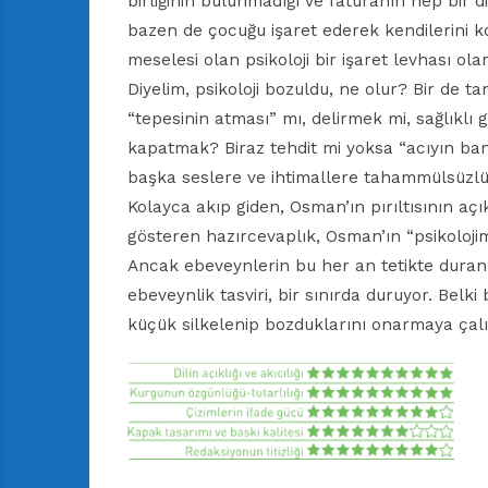
birliğinin bulunmadığı ve faturanın hep bir di
bazen de çocuğu işaret ederek kendilerini 
meselesi olan psikoloji bir işaret levhası ol
Diyelim, psikoloji bozuldu, ne olur? Bir de 
“tepesinin atması” mı, delirmek mi, sağlıklı
kapatmak? Biraz tehdit mi yoksa “acıyın ban
başka seslere ve ihtimallere tahammülsüzlü
Kolayca akıp giden, Osman’ın pırıltısının açı
gösteren hazırcevaplık, Osman’ın “psikolojim 
Ancak ebeveynlerin bu her an tetikte duran
ebeveynlik tasviri, bir sınırda duruyor. Bel
küçük silkelenip bozduklarını onarmaya çalı