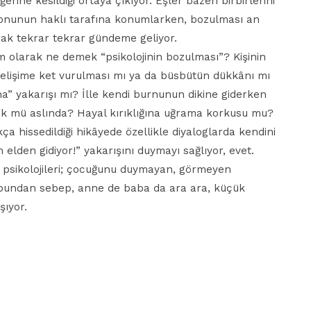
ğerine kesildiği ortaya çıkıyor. Eşler bazen birbirlerini
konunun haklı tarafına konumlarken, bozulması an
arak tekrar tekrar gündeme geliyor.
tam olarak ne demek “psikolojinin bozulması”? Kişinin
 gelişime ket vurulması mı ya da büsbütün dükkânı mı
a” yakarışı mı? İlle kendi burnunun dikine giderken
k mü aslında? Hayal kırıklığına uğrama korkusu mu?
kça hissedildiği hikâyede özellikle diyaloglarda kendini
elden gidiyor!” yakarışını duymayı sağlıyor, evet.
 psikolojileri; çocuğunu duymayan, görmeyen
ki bundan sebep, anne de baba da ara ara, küçük
şıyor.