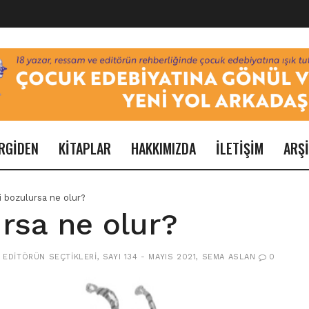
RGİDEN
KİTAPLAR
HAKKIMIZDA
İLETİŞİM
ARŞ
i bozulursa ne olur?
ursa ne olur?
,
EDITÖRÜN SEÇTIKLERI
,
SAYI 134 - MAYIS 2021
,
SEMA ASLAN
0