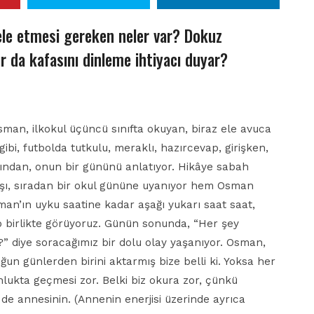
le etmesi gereken neler var? Dokuz
ır da kafasını dinleme ihtiyacı duyar?
Osman, ilkokul üçüncü sınıfta okuyan, biraz ele avuca
ibi, futbolda tutkulu, meraklı, hazırcevap, girişken,
ğzından, onun bir gününü anlatıyor. Hikâye sabah
aşı, sıradan bir okul gününe uyanıyor hem Osman
n’ın uyku saatine kadar aşağı yukarı saat saat,
p birlikte görüyoruz. Günün sonunda, “Her şey
i?” diye soracağımız bir dolu olay yaşanıyor. Osman,
n günlerden birini aktarmış bize belli ki. Yoksa her
lukta geçmesi zor. Belki biz okura zor, çünkü
de annesinin. (Annenin enerjisi üzerinde ayrıca