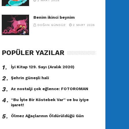
2 MART 2026
Benim ikinci beynim
DOĞAN GÜNDÜZ
2 MART 2026
POPÜLER YAZILAR
1․
İyi Kitap 129. Sayı (Aralık 2020)
2․
Şehrin güneşli hali
3․
Az nostalji çok eğlence: FOTOROMAN
4․
“Bu İşte Bir Köstebek Var” ve bu iyiye
işaret!
5․
Ölmez Ağaçlarının Öldürüldüğü Gün