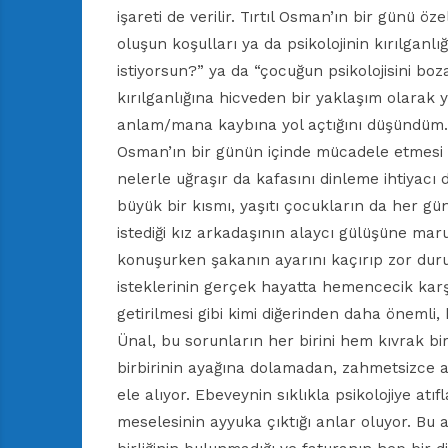
işareti de verilir. Tırtıl Osman’ın bir günü öz
oluşun koşulları ya da psikolojinin kırılganlı
istiyorsun?” ya da “çocuğun psikolojisini bo
kırılganlığına hicveden bir yaklaşım olarak 
anlam/mana kaybına yol açtığını düşündüm.
Osman’ın bir günün içinde mücadele etmesi 
nelerle uğraşır da kafasını dinleme ihtiyacı
büyük bir kısmı, yaşıtı çocukların da her gü
istediği kız arkadaşının alaycı gülüşüne mar
konuşurken şakanın ayarını kaçırıp zor duru
isteklerinin gerçek hayatta hemencecik karş
getirilmesi gibi kimi diğerinden daha önemli,
Ünal, bu sorunların her birini hem kıvrak bi
birbirinin ayağına dolamadan, zahmetsizce an
ele alıyor. Ebeveynin sıklıkla psikolojiye atıfla
meselesinin ayyuka çıktığı anlar oluyor. Bu a