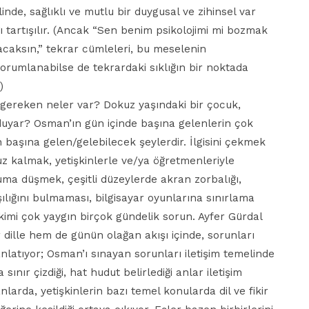
elinde, sağlıklı ve mutlu bir duygusal ve zihinsel var
ğı tartışılır. (Ancak “Sen benim psikolojimi mi bozmak
zacaksın,” tekrar cümleleri, bu meselenin
yorumlanabilse de tekrardaki sıklığın bir noktada
)
gereken neler var? Dokuz yaşındaki bir çocuk,
 duyar? Osman’ın gün içinde başına gelenlerin çok
n başına gelen/gelebilecek şeylerdir. İlgisini çekmek
uz kalmak, yetişkinlerle ve/ya öğretmenleriyle
ma düşmek, çeşitli düzeylerde akran zorbalığı,
ılığını bulmaması, bilgisayar oyunlarına sınırlama
 kimi çok yaygın birçok gündelik sorun. Ayfer Gürdal
r dille hem de günün olağan akışı içinde, sorunları
latıyor; Osman’ı sınayan sorunları iletişim temelinde
 sınır çizdiği, hat hudut belirlediği anlar iletişim
nlarda, yetişkinlerin bazı temel konularda dil ve fikir