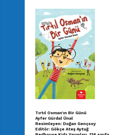
Tırtıl Osman’ın Bir Günü
Ayfer Gürdal Ünal
Resimleyen: Doğan Gençsoy
Editör: Gökçe Ateş Aytuğ
Redhouse Kidz Yayınları, 136 sayfa