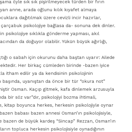
şama öyle sık sık pişirilmeyecek türden bir fırın
yan anne, arada oğlunu kılık kıyafet almaya
ocuklara dağıtılmak üzere cevizli incir hazırlar,
 çarçabuk psikolojiye bağlasa da- sonuna dek dinler.
n psikolojiye sıklıkla gönderme yapması, akıl
acından da doğuyor olabilir. Yükün büyük ağırlığı,
tığı o sabah için okurunu daha baştan uyarır: Ailede
ektedir. Her birkaç cümleden birinde -bazen iyice
la itham edilir ya da kendisinin psikolojinin
n başında, uyanıştan da önce bir tür “okura not”
izmiştir Osman. Kaçıp gitmek, kafa dinlemek arzusuyla
da bir söz var”dır, psikolojiyi bozma ihtimali,
e, kitap boyunca herkes, herkesin psikolojiyle oynar
 bazen babası bazen annesi Osman’ın psikolojisiyle,
e ve bazen de büyük kardeş “Sincap” Rezzan, Osman’ın
lların topluca herkesin psikolojisiyle oynadığının