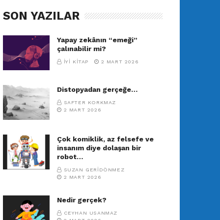
SON YAZILAR
Yapay zekânın “emeği”
çalınabilir mi?
İYI KITAP
2 MART 2026
Distopyadan gerçeğe…
SAFTER KORKMAZ
2 MART 2026
Çok komiklik, az felsefe ve
insanım diye dolaşan bir
robot…
SUZAN GERIDÖNMEZ
2 MART 2026
Nedir gerçek?
CEYHAN USANMAZ