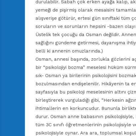
durulabilir. Sabah çok erken ayağa kalıp, ak
yemeği de pişirmiş olarak mesaisini tamamla
alışverişe götürür, ertesi gün sınıftaki tüm ç
soruların ve sorunların hepsini -bazen olayı
Üstelik tek çocuğu da Osman değildir. Anneni
sağlığını gündeme getirmesi, dayanışma ihtiy
belli ki annenin omuzlarında.)
Osman, annesi başında, zorlukla gözlerini aç
bir “psikolojiyi bozma” meselesi hüküm sürm
sık- Osman ya birilerinin psikolojisini bozmak
bozulmasından endişelenilir. Hikâyenin ta e
sayfasıyla bu psikoloji meselesinin altını ç
birleştirerek vurguladığı gibi, “Herkesin ağzın
ihtimallerin en korkuncudur. Bununla birlikt
durur. Osman anne babasının psikolojisiyle,
tüm 3C sınıfı öğretmenlerinin psikolojisiyl
psikolojisiyle oynar. Ara ara, toplumsal koşu