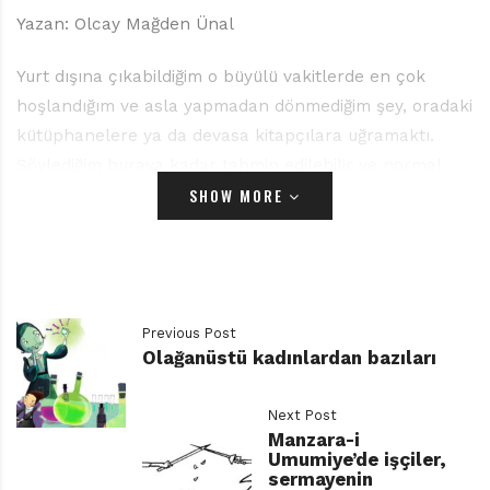
Yazan: Olcay Mağden Ünal
Yurt dışına çıkabildiğim o büyülü vakitlerde en çok
hoşlandığım ve asla yapmadan dönmediğim şey, oradaki
kütüphanelere ya da devasa kitapçılara uğramaktı.
Söylediğim buraya kadar tahmin edilebilir ve normal
SHOW MORE
elbette. Her yönleriyle muhteşem olduklarından
bahsetmeye de gerek yok, ancak bana kalırsa dikkat
çeken en önemli yanları çizgi romana verdikleri önem.
Bahsi geçen yerlerde her yaşa göre her kategoride
çizgi romana ulaşmak mümkün. Genelde kendimi çizgi
Previous Post
roman raflarında kaybettiğim, saatlerimi bir kitapçıda
Olağanüstü kadınlardan bazıları
geçirdiğim o güzel günler artık çok geride kaldı.
Muhtemelen epey bir süre daha onlarla bir araya
Next Post
gelemeyeceğiz. Dolayısıyla eldekilerle yetinmek
Manzara-i
Umumiye’de işçiler,
gerekecek, fakat bizde durum gelişme göstermekle
sermayenin
birlikte yine de henüz başlangıç seviyesinde. Özellikle