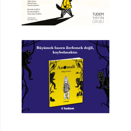
kurucusu ve tüm icatlarının patenti de kendisine ait.
Fakat evde onu engelleyen bir baş belası
mevcut: Erkek kardeşi Joe Tinker. Sally bir kardeşi
olsun istememişti ama isteseydi bile bu kadar basit bir
sürüm arzu etmeyeceğinden emindi. Ne de olsa “Joe’nin
tasarımında SAYISIZ hata söz konusu. Donanım ve
yazılımının yeni sürümlerini yüklemek yıllar alıyor, elleri
yapış yapış, tişörtü kirli, güçsüz taşıyıcılara ve yetersiz
dönüş kabiliyetine sahip, pil ömrü kısa, ses ayarı yok ve
seçici duyuş özelliği sözlü komutlara kapalı.” Üstelik her
şey bununla da kalmıyor; Joe etrafı dağıtıp duruyor,
Sally’nin makinelerini bozuyor ve kesinlikle pis kokuyor.
Eh, bu durumda Sally’nin yapabileceği tek bir şey var
tabii: kendi
kusursuz robot kardeşini icat etmek! Son derece
işlevsel olmanın yanı sıra aynı zamanda harika bir
dağınıklık toplayıcı ve de bozuk makine tamircisi,