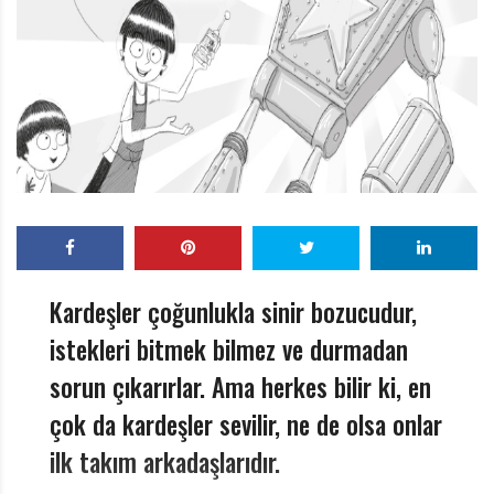
r
ı
D
e
r
g
i
s
i
Kardeşler çoğunlukla sinir bozucudur,
istekleri bitmek bilmez ve durmadan
sorun çıkarırlar. Ama herkes bilir ki, en
çok da kardeşler sevilir, ne de olsa onlar
ilk takım arkadaşlarıdır.