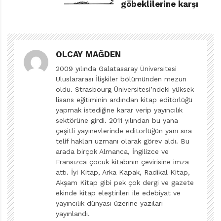
göbeklilerine karşı
çocuk kitapları söz konusu olduğunda raf dizilişinde
dahi özensizlik devam ederken, çizgi romanın öne
çıkarılması ya da bu kategoride farklı içeriğe ulaşmak
pek mümkün değil. Bunun sebebi çizgi romanın,
OLCAY MAĞDEN
özellikle de çocuklara yönelik çizgi romanın, hak ettiği
2009 yılında Galatasaray Üniversitesi
Uluslararası İlişkiler bölümünden mezun
ilgiyi görmemesi olabilir. Bunun da müsebbibi büyük
oldu. Strasbourg Üniversitesi’ndeki yüksek
ihtimalle yetişkinler. Bir romandan ya da hikâye
lisans eğitiminin ardından kitap editörlüğü
kitabından daha “aşağı” görülmeleri ve “basite”
yapmak istediğine karar verip yayıncılık
indirgenmeleri sebebiyle çocuklar çizgi roman
sektörüne girdi. 2011 yılından bu yana
çeşitli yayınevlerinde editörlüğün yanı sıra
tercihinde bulunamıyorlar. Çizgi romanın sadece süper
telif hakları uzmanı olarak görev aldı. Bu
kahraman hikâyelerinden ibaret olmadığını (kaldı ki
arada birçok Almanca, İngilizce ve
bana kalırsa süper kahraman maceraları da son
Fransızca çocuk kitabının çevirisine imza
attı. İyi Kitap, Arka Kapak, Radikal Kitap,
derece keyifli, mühim bir içeriğe ve kültürel değere
Akşam Kitap gibi pek çok dergi ve gazete
sahiptir) anlamak, bu alanda da çok sayıda önemli
ekinde kitap eleştirileri ile edebiyat ve
eserin yazıldığının farkına varmak bu durumu
yayıncılık dünyası üzerine yazıları
değiştirebilir. Üstelik metinle iç içe geçen resimler
yayınlandı.