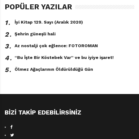
POPÜLER YAZILAR
1․
İyi Kitap 129. Sayı (Aralık 2020)
2․
Şehrin güneşli hali
3․
Az nostalji çok eğlence: FOTOROMAN
4․
“Bu İşte Bir Köstebek Var” ve bu iyiye işaret!
5․
Ölmez Ağaçlarının Öldürüldüğü Gün
Kardorobot
James Foley
Türkçeleştiren: Bilgesu Yaprak
Editör: Ebru Koç Bal
İthaki Çocuk Yayınları, 120 sayfa
BIZI TAKIP EDEBILIRSINIZ