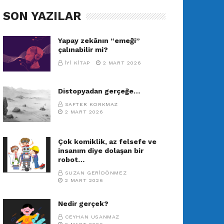
SON YAZILAR
Yapay zekânın “emeği”
çalınabilir mi?
İYI KITAP
2 MART 2026
Distopyadan gerçeğe…
SAFTER KORKMAZ
2 MART 2026
Çok komiklik, az felsefe ve
insanım diye dolaşan bir
robot…
SUZAN GERIDÖNMEZ
2 MART 2026
Nedir gerçek?
CEYHAN USANMAZ