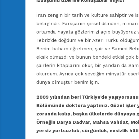
izdüşümü üzerine konuşabilir miyiz?
İran zengin bir tarih ve kültüre sahiptir ve 
belirgindir. Farsçanın şiirsel dilinden, mima
ortamda hayata gözlerimizi açıp büyüyoruz ve
Tebriz’de doğdum ve bir Azeri Türkü olduğum 
Benim babam öğretmen, şair ve Samed Behreng
eksik olmazdı ve bunun bendeki etkisi çok büy
şairlerin kitaplarını okur, bir yandan da Sa
okurdum. Ayrıca çok sevdiğim minyatür eserl
dünya olmuştur benim için.
2009 yılından beri Türkiye’de yaşıyorsun
Bölümünde
doktora yaptınız. Güzel işler
zorunda
kalıp, başka ülkelerde dünyaya 
Örneğin
Darya Dadvar, Mahsa Vahdat, M
yersiz yurtsuzluk,
sürgünlük, evsizlik hâl