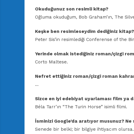
Okuduğunuz son resimli kitap?
Oğluma okuduğum, Bob Graham’ın, The Silver 
Keşke ben resimleseydim dediğiniz kitap?
Peter Sis’in resimlediği Conferense of the Bi
Yerinde olmak istediğiniz roman/çizgi r
Corto Maltese.
Nefret ettiğiniz roman/çizgi roman kahr
…
Sizce en iyi edebiyat uyarlaması film ya d
Béla Tarr’ın “The Turin Horse” isimli filmi.
İsminizi Google’da aratıyor musunuz? Ne s
Senede bir belki; bir bilgiye ihtiyacım olursa.