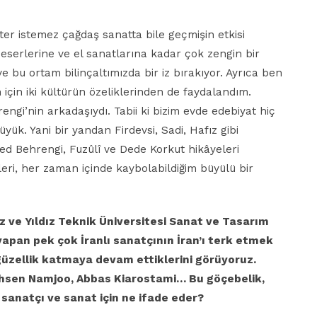
ister istemez çağdaş sanatta bile geçmişin etkisi
ri eserlerine ve el sanatlarına kadar çok zengin bir
 bu ortam bilinçaltımızda bir iz bırakıyor. Ayrıca ben
için iki kültürün özeliklerinden de faydalandım.
i’nin arkadaşıydı. Tabii ki bizim evde edebiyat hiç
ük. Yani bir yandan Firdevsi, Sadi, Hafız gibi
med Behrengi, Fuzûlî ve Dede Korkut hikâyeleri
eri, her zaman içinde kaybolabildiğim büyülü bir
uz ve
Yıldız Teknik Üniversitesi Sanat ve Tasarım
 yapan
pek çok İranlı sanatçının İran’ı terk etmek
güzellik
katmaya devam ettiklerini görüyoruz.
ohsen Namjoo,
Abbas Kiarostami… Bu göçebelik,
i sanatçı ve sanat
için ne ifade eder?