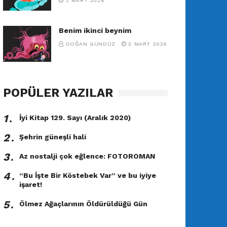
2 MART 2026
Benim ikinci beynim
DOĞAN GÜNDÜZ
2 MART 2026
POPÜLER YAZILAR
1․
İyi Kitap 129. Sayı (Aralık 2020)
2․
Şehrin güneşli hali
3․
Az nostalji çok eğlence: FOTOROMAN
4․
“Bu İşte Bir Köstebek Var” ve bu iyiye
işaret!
5․
Ölmez Ağaçlarının Öldürüldüğü Gün