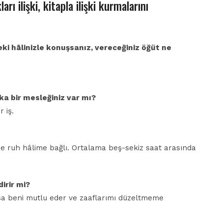
rı ilişki, kitapla ilişki kurmalarını
eki hâlinizle konuşsanız, vereceğiniz öğüt ne
şka bir mesleğiniz var mı?
 iş.
de ruh hâlime bağlı. Ortalama beş-sekiz saat arasında
dirir mi?
lırsa beni mutlu eder ve zaaflarımı düzeltmeme