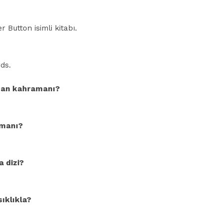
Button isimli kitabı.
rds.
oman kahramanı?
amanı?
a dizi?
ıklıkla?