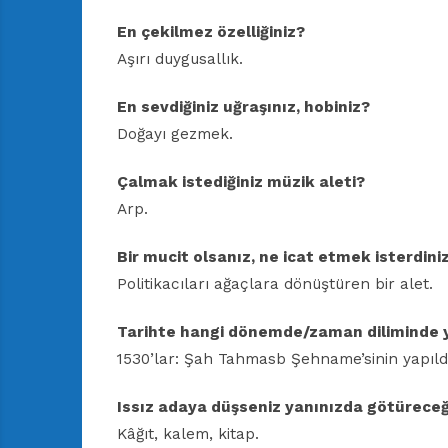
En çekilmez özelliğiniz?
Aşırı duygusallık.
En sevdiğiniz uğraşınız, hobiniz?
Doğayı gezmek.
Çalmak istediğiniz müzik aleti?
Arp.
Bir mucit olsanız, ne icat etmek isterdini
Politikacıları ağaçlara dönüştüren bir alet.
Tarihte hangi dönemde/zaman diliminde 
1530’lar: Şah Tahmasb Şehname’sinin yapıld
Issız adaya düşseniz yanınızda götüreceğ
Kâğıt, kalem, kitap.