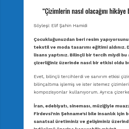
“Çizimlerin nasıl olacağını hikâye
Söyleşi: Elif Şahin Hamidi
Çocukluğunuzdan beri resim yapıyorsun
tekstil ve moda tasarımı eğitimi aldınız.
lisans
yaptınız. Bilinçli bir tercih miydi bu
çizerliğiniz üzerinde nasıl bir etkisi oldu 
Evet, bilinçli tercihlerdi ve sanırım etkisi çi
bilinçaltıma işlemiş ve ister istemez çizimler
kompozisyonlar kullanıyorum. Ayrıca çizerken
İran, edebiyatı, sineması, müziğiyle mu
Firdevsi’nin
Şehname’si bile insanlık için 
sanatsal
üretiminiz ve gelişiminiz üzerind