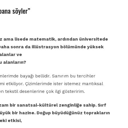
 bana söyler”
uz
ama lisede matematik, ardından üniversitede
 Daha
sonra da illüstrasyon bölümünde yüksek
 alanlar ve
bu
alanların?
zimlerimde bayağı bellidir. Sanırım bu tercihler
imi etkiliyor. Çizimlerimde ister istemez mantıksal
 tekstil desenlerine çok ilgi gösteririm.
azzam
bir sanatsal-kültürel zenginliğe sahip. Sırf
büyük bir
hazine. Doğup büyüdüğünüz toprakların
eki etkisi,