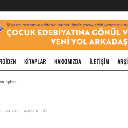
RGİDEN
KİTAPLAR
HAKKIMIZDA
İLETİŞİM
ARŞ
har Aghaei
AZIRAN 2021
,
TAVŞAN DELİĞİ