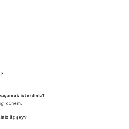
z?
yaşamak isterdiniz?
ığı dönem.
iniz üç şey?