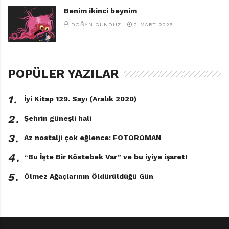
Benim ikinci beynim
DOĞAN GÜNDÜZ
2 MART 2026
POPÜLER YAZILAR
1․
İyi Kitap 129. Sayı (Aralık 2020)
2․
Şehrin güneşli hali
3․
Az nostalji çok eğlence: FOTOROMAN
4․
“Bu İşte Bir Köstebek Var” ve bu iyiye işaret!
5․
Ölmez Ağaçlarının Öldürüldüğü Gün