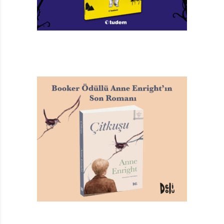
Sadako’nun Turnaları
Judith Loske
Türkçeleştiren: Osman Tunaman
Arden Yayınları, 48 sayfa
TAGS:
ARDEN YAYINLARI
,
JUDITH LOSKE
,
OSMAN TUNAMAN
,
SADAKO’NUN TURNALARI