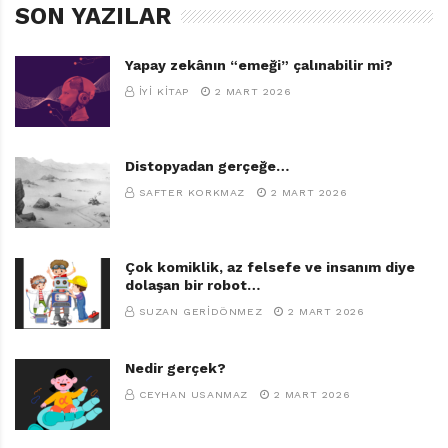
SON YAZILAR
Yapay zekânın “emeği” çalınabilir mi?
İYI KITAP
2 MART 2026
Distopyadan gerçeğe…
SAFTER KORKMAZ
2 MART 2026
Çok komiklik, az felsefe ve insanım diye
dolaşan bir robot…
SUZAN GERIDÖNMEZ
2 MART 2026
Nedir gerçek?
CEYHAN USANMAZ
2 MART 2026