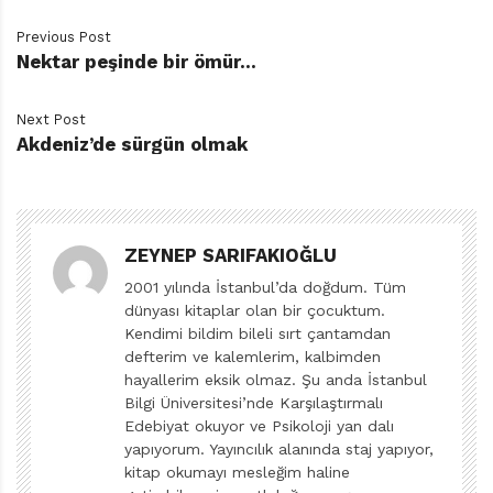
Previous Post
Sadako’nun Turnaları, Hiroşima’ya atılan atom bombası
Nektar peşinde bir ömür…
sebebiyle lösemiye yakalanan Sadako’nun gerçek
hikâyesini anlatıyor. Eski bir Japon inanışı, kâğıttan bin
Next Post
turna katlarsa dileğinin gerçek olacağını fısıldıyor
Akdeniz’de sürgün olmak
kulağına; böylece Sadako hasta yatağında başlıyor
kâğıttan turnalar yapmaya. Ancak küçük parmakları
ölüme yetişemiyor, turnalar yarım kalıyor.
ZEYNEP SARIFAKIOĞLU
Sadako’nun hikâyesini, hastalık sürecinde sahibine
2001 yılında İstanbul’da doğdum. Tüm
harika bir refakatçi olan kedisinin ağzından okuyoruz.
dünyası kitaplar olan bir çocuktum.
Japon kültüründe şansı simgeleyen bu kara kedi hem
Kendimi bildim bileli sırt çantamdan
defterim ve kalemlerim, kalbimden
küçük kıza hem de okurlara zor günlerde umudun
hayallerim eksik olmaz. Şu anda İstanbul
önemini hatırlatıyor; çünkü hayat her zaman günlük
Bilgi Üniversitesi’nde Karşılaştırmalı
güneşlik akmıyor, dünya üzerindeki herkes kötü
Edebiyat okuyor ve Psikoloji yan dalı
tecrübeler ediniyor. Bunu kabullenmek ise hayatı
yapıyorum. Yayıncılık alanında staj yapıyor,
kitap okumayı mesleğim haline
yaşamanın en güzel yolu. Loske, Sadako’nun hikâyesini