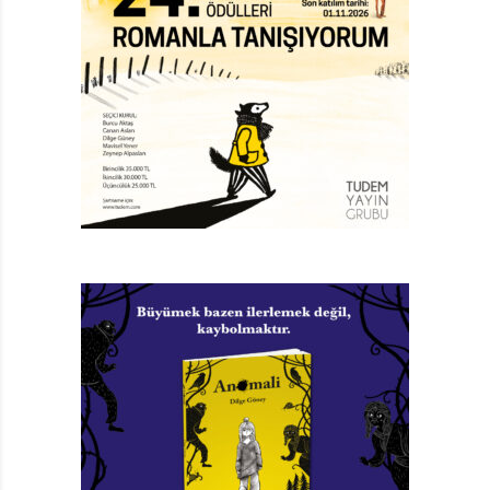
pirinç toplarına, Japon ejderhasına birçok kültürel
ayrıntı, incecik işlenmiş illüstrasyonlarla öyküye eşlik
ediyor.
Ölümün koparamayacağı bağlarla, yasla ilgili usul usul
bir hikâye Sadako’nun Turnaları. Çünkü kayıplar da
hayatın içinden ve hatırlanmaya, yazılmaya değer.