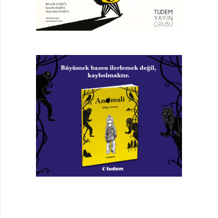
kırk okka çekiyor! Şiir görse şer sayacak o aynı çocuk,
Shakespeare olmuş şakıyor.
İskender’i tek bırakmıyor yazar, sınıf arkadaşlarını
yanına yöresine iliştirip baştaki numaranın bir benzerini
çekiyor. Sınıfın başarı abidesi, kusursuz Ines ürkerken,
İskender arka çıkıyor ona solfej kursunda. Kuru metni
teatral havaya bürürken, Kevin’a da aşılıyor aynı sahne
civanmertliğini. Üstelik fiziği ve cesaretiyle göze
sokulmuş Kevin’ın, karmaşık legolarla harikalar
yaratması, ön yargısından sıçratıyor okuru.
İskender, arkadaşlarını kollamakla yetinmeyip
annesinin pazar çantalarını sırtlamasını da biliyor.
Güvensizliği, oğlunun özeniyle giderilen anne de
katılıyor piyanodan sonraki İskender’in hayranları
arasına.