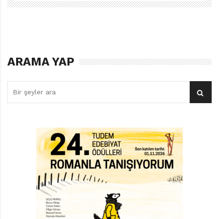
teşne İskender’in, evdeki beceriksizliğini, okuldaki
iddiasızlığını, harika ablasından, maharetli
arkadaşlarından yana ağır basan kantarın dibinde not
ediyoruz. Kiminle hangi konuda kantara çıktığımız
ARAMA YAP
belirliyor birçok şeyi. Derken üç yüz elli kiloluk zarif
devin evlerinde kalmaya başlamasıyla değişiyor her şey.
Boz ayı ya da goril değil, kuyruklu olsa da. Tıpkı siyah
beyaz olup panda ya da zebra olmadığı gibi. Bach,
Mozart, Dvorak falan desem, tuşlarıyla göğe ağan
mucizevi bir şey diye eklesem anlar da ders diye
okutursunuz İskender’i kurtaran yarenini.
Piyanodan önce ve sonra diye işaretliyoruz İskender’in
miladını. Lübnan’lı öğretmeni Hasmig’in tatlı sert
kılavuzluğuyla dalıyor notalar dünyasına. Çalıyor
silkiniyor, yeğnik değil artık toplumun şaşı kantarında,