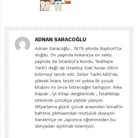
kendisine yaraşır yanından gösteriyor bize. Karakterleri
araçsallaştırıp, toplumsal taleplerin parodisine
soyunuyor.
Eksik gedik yanlarıyla tanımlayıp, süpervasat dediği
ADNAN SARACOĞLU
İskender’in neleri yapamadığını görüyoruz evvela. Hani
soğukkanlılığımızı yitirsek, hakikaten akmaz kokmaz
Adnan Saracoğlu , 1979 yılında Bayburt'ta
doğdu. On yaşında Ankara'ya on sekiz
ortalama bir tip diyeceğiz İskender’e. Adaşı Büyük
yaşında da İstanbul'a kondu. Yeditepe
İskender’den bir uzay uzaktaki çocuğu, yargısız infaz
Tarih'i değil de İstanbul Eski Yunan Dili'ni
trenine bindirip göndereceğiz meçhule. Oysa azıcık
bitirmeyi tercih etti. Dinler Tarihi ABD'da
yüksek lisans tezini mi yoksa ilk çocuk
soluklanıp İskender’i gönül hizasından takip ettiğimizde
kitabını mı önce bitireceğini tartışıyor. Arka
görmeye başlıyoruz marifetlerini. Hoş görmesek kaç
Kapak , İyi Kitap dergilerinde , felahkitap
yazar, o gene de anlı şanlı biricik İskender olacak kendi
sitesinde çocukça yazılar yazıyor.
güzel dünyasında.
Milyarlarca güzel çocuk arasından İsmail'in
bahtına çıkmasından mutluluk duyuyor.
Sanskritçe ve Japonca öğrenmeden bu
Şiirsel, sanki Dr. Seuss inceliğiyle buyur ediliyoruz
dünyadan ayrılmak istemiyor.
metne. Düz yazı vurgusu arttıkça keşke baştaki gibi
sürebilseydi metin diye ah çekiyoruz. Yanlış anlaşılmaya