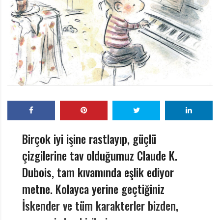
r
ı
D
e
r
g
i
s
i
Birçok iyi işine rastlayıp, güçlü
çizgilerine tav olduğumuz Claude K.
Dubois, tam kıvamında eşlik ediyor
metne. Kolayca yerine geçtiğiniz
İskender ve tüm karakterler bizden,