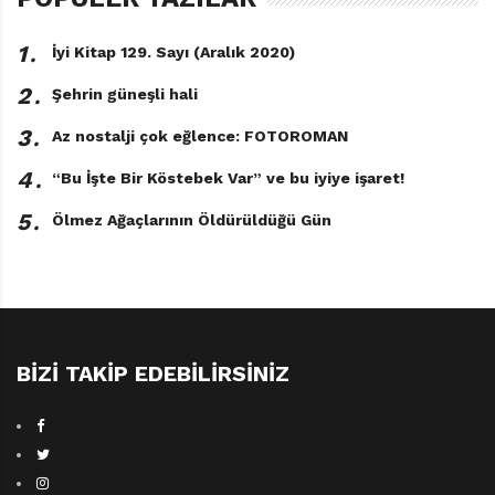
topaklaşmış manifestovari cevabı damga vuruyor.
1․
İyi Kitap 129. Sayı (Aralık 2020)
Merak illa da merak, bilimin sanatın tükenmez yakıtı,
2․
insanın sadık yari merak. Soruyu daha iyi sorularla
Şehrin güneşli hali
cevaplatan merak…
3․
Az nostalji çok eğlence: FOTOROMAN
4․
“Bu İşte Bir Köstebek Var” ve bu iyiye işaret!
5․
Ölmez Ağaçlarının Öldürüldüğü Gün
BIZI TAKIP EDEBILIRSINIZ