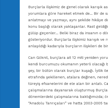
Burçlarla ilişkimiz de genel olarak karışı
yorumlara göre hareket etmek de… Bir de san
anlatmayı ve yazmayı, aynı şekilde hikâye d
konu başlığı olarak yaklaşanlar. Rast geldi
gülüp geçenler… Belki biraz da insanın o dö
gösteriyordur. Burçlarla ilişkimiz karışık v
anlaşıldığı kadarıyla burçların ilişkileri de bir
Can Göknil, burçlara ait 12 miti yeniden yor
kendi burcumuzu okumanın yeterli olacağı bi
şey, bir bütün olarak burçlar kuşağı. İyilik il
etrafında şekillenen, atalara değinen, ner
türeyiş efsanelerini de ele alan bir anlatı. Ca
çalışmalarına dayanarak oluşturmuş Burçlar
dönemlerdeki çalışmalarına baktığımızda; örn
“Anadolu Tanrıçaları” ve hatta 2003-2005 tari