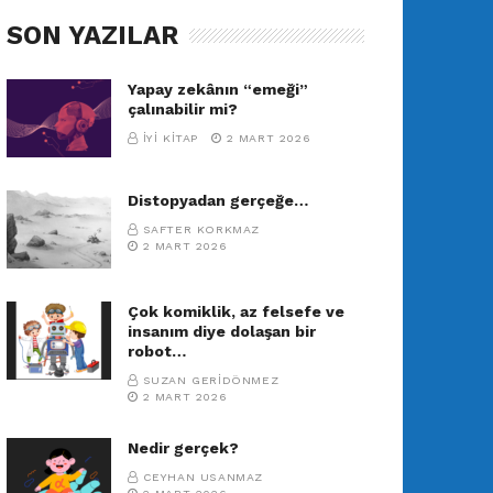
SON YAZILAR
Yapay zekânın “emeği”
çalınabilir mi?
İYI KITAP
2 MART 2026
Distopyadan gerçeğe…
SAFTER KORKMAZ
2 MART 2026
Çok komiklik, az felsefe ve
insanım diye dolaşan bir
robot…
SUZAN GERIDÖNMEZ
2 MART 2026
Nedir gerçek?
CEYHAN USANMAZ