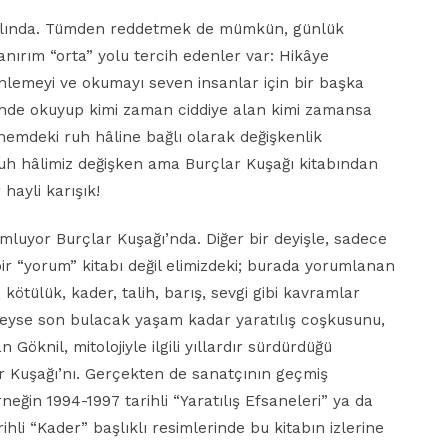
k aslında. Tümden reddetmek de mümkün, günlük
ırım “orta” yolu tercih edenler var: Hikâye
inlemeyi ve okumayı seven insanlar için bir başka
ğinde okuyup kimi zaman ciddiye alan kimi zamansa
nemdeki ruh hâline bağlı olarak değişkenlik
e ruh hâlimiz değişken ama Burçlar Kuşağı kitabından
 hayli karışık!
umluyor Burçlar Kuşağı’nda. Diğer bir deyişle, sadece
r “yorum” kitabı değil elimizdeki; burada yorumlanan
e kötülük, kader, talih, barış, sevgi gibi kavramlar
edeyse son bulacak yaşam kadar yaratılış coşkusunu,
n Göknil, mitolojiyle ilgili yıllardır sürdürdüğü
 Kuşağı’nı. Gerçekten de sanatçının geçmiş
eğin 1994-1997 tarihli “Yaratılış Efsaneleri” ya da
hli “Kader” başlıklı resimlerinde bu kitabın izlerine