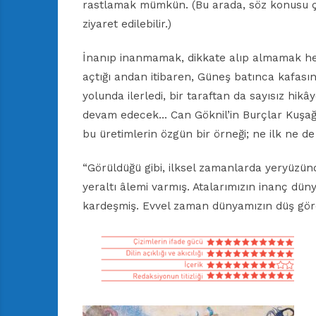
rastlamak mümkün. (Bu arada, söz konusu çal
ziyaret edilebilir.)
İnanıp inanmamak, dikkate alıp almamak her
açtığı andan itibaren, Güneş batınca kafasın
yolunda ilerledi, bir taraftan da sayısız hikâ
devam edecek… Can Göknil’in Burçlar Kuşağı 
bu üretimlerin özgün bir örneği; ne ilk ne d
“Görüldüğü gibi, ilksel zamanlarda yeryüzü
yeraltı âlemi varmış. Atalarımızın inanç dünya
kardeşmiş. Evvel zaman dünyamızın düş gör