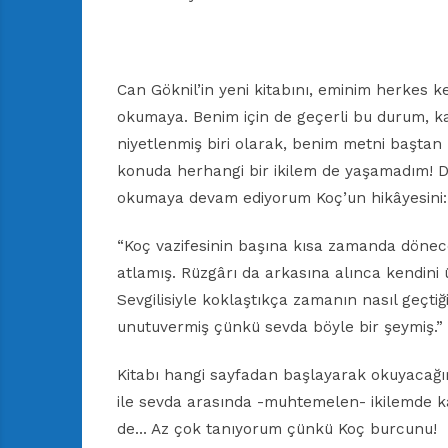
Can Göknil’in yeni kitabını, eminim herkes 
okumaya. Benim için de geçerli bu durum, ka
niyetlenmiş biri olarak, benim metni başta
konuda herhangi bir ikilem de yaşamadım! Dol
okumaya devam ediyorum Koç’un hikâyesini:
“Koç vazifesinin başına kısa zamanda dönec
atlamış. Rüzgârı da arkasına alınca kendin
Sevgilisiyle koklaştıkça zamanın nasıl geçtiğ
unutuvermiş çünkü sevda böyle bir şeymiş.”
Kitabı hangi sayfadan başlayarak okuyacağım
ile sevda arasında -muhtemelen- ikilemde kal
de… Az çok tanıyorum çünkü Koç burcunu!