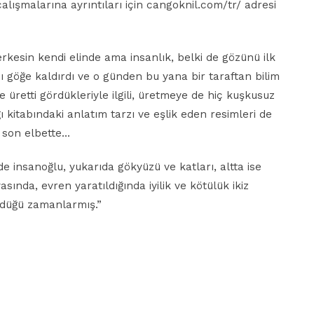
ışmalarına ayrıntıları için cangoknil.com/tr/ adresi
kesin kendi elinde ama insanlık, belki de gözünü ilk
ı göğe kaldırdı ve o günden bu yana bir taraftan bilim
ye üretti gördükleriyle ilgili, üretmeye de hiç kuşkusuz
kitabındaki anlatım tarzı ve eşlik eden resimleri de
e son elbette…
nde insanoğlu, yukarıda gökyüzü ve katları, altta ise
sında, evren yaratıldığında iyilik ve kötülük ikiz
düğü zamanlarmış.”