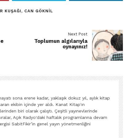
R KUŞAĞI
,
CAN GÖKNIL
Next Post
se
Toplumun algılarıyla
oynayınız!
yatı sona erene kadar, yaklaşık dokuz yıl, aylık kitap
ıkaran ekibin içinde yer aldı. Kanat Kitap'ın
erinden biri olarak çalıştı. Çeşitli yayınevlerinde
sıralar, Açık Radyo'daki haftalık programlarına devam
rgisi SabitFikir’in genel yayın yönetmenliğini