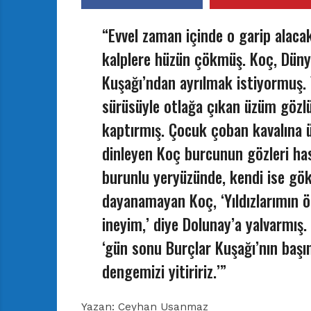
“Evvel zaman içinde o garip alacak
kalplere hüzün çökmüş. Koç, Düny
Kuşağı’ndan ayrılmak istiyormuş.
sürüsüyle otlağa çıkan üzüm göz
kaptırmış. Çocuk çoban kavalına ü
dinleyen Koç burcunun gözleri ha
burunlu yeryüzünde, kendi ise gök
dayanamayan Koç, ‘Yıldızlarımın 
ineyim,’ diye Dolunay’a yalvarmış.
‘gün sonu Burçlar Kuşağı’nın baş
dengemizi yitiririz.’”
Yazan: Ceyhan Usanmaz