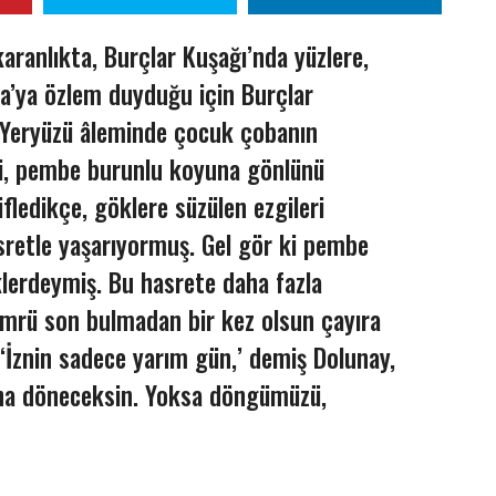
aranlıkta, Burçlar Kuşağı’nda yüzlere,
a’ya özlem duyduğu için Burçlar
 Yeryüzü âleminde çocuk çobanın
lü, pembe burunlu koyuna gönlünü
fledikçe, göklere süzülen ezgileri
sretle yaşarıyormuş. Gel gör ki pembe
lerdeymiş. Bu hasrete daha fazla
ömrü son bulmadan bir kez olsun çayıra
 ‘İznin sadece yarım gün,’ demiş Dolunay,
ına döneceksin. Yoksa döngümüzü,