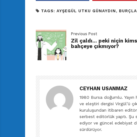
TAGS:
AYŞEGÜL UTKU GÜNAYDIN
,
BURÇLA
Previous Post
Zil çaldı… peki niçin kim
bahçeye çıkmıyor?
CEYHAN USANMAZ
1980 Bursa doğumlu. Yayın ha
ve eleştiri dergisi Virgül’ü ç
kuruluşundan itibaren editörl
serbest editörlük yaptı. Şu 
ediyor ve güncel edebiyat de
sürdürüyor.