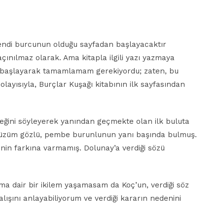
kendi burcunun olduğu sayfadan başlayacaktır
çınılmaz olarak. Ama kitapla ilgili yazı yazmaya
n başlayarak tamamlamam gerekiyordu; zaten, bu
ayısıyla, Burçlar Kuşağı kitabının ilk sayfasından
eğini söyleyerek yanından geçmekte olan ilk buluta
i üzüm gözlü, pembe burunlunun yanı başında bulmuş.
inin farkına varmamış. Dolunay’a verdiği sözü
a dair bir ikilem yaşamasam da Koç’un, verdiği söz
ışını anlayabiliyorum ve verdiği kararın nedenini