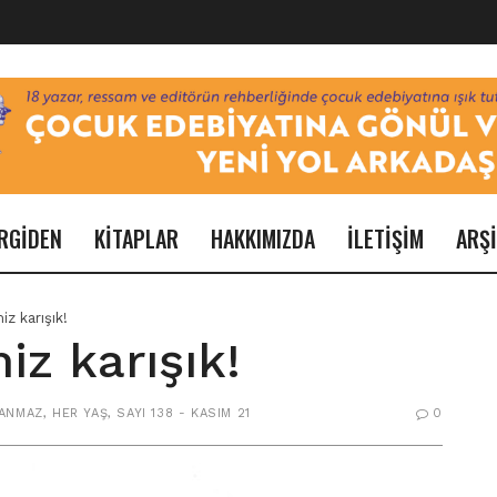
RGİDEN
KİTAPLAR
HAKKIMIZDA
İLETİŞİM
ARŞ
iz karışık!
miz karışık!
ANMAZ
,
HER YAŞ
,
SAYI 138 - KASIM 21
0