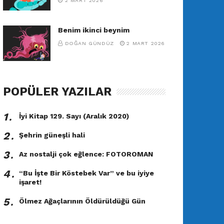
2 MART 2026
Benim ikinci beynim
DOĞAN GÜNDÜZ
2 MART 2026
POPÜLER YAZILAR
1․
İyi Kitap 129. Sayı (Aralık 2020)
2․
Şehrin güneşli hali
3․
Az nostalji çok eğlence: FOTOROMAN
4․
“Bu İşte Bir Köstebek Var” ve bu iyiye
işaret!
5․
Ölmez Ağaçlarının Öldürüldüğü Gün