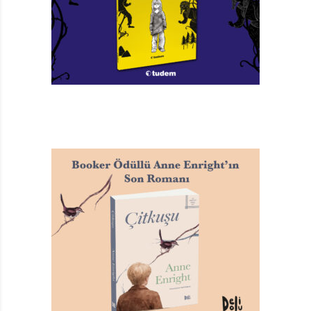
Ne Şahane Fikir!
Narjes Mohammadi
Türkçeleştiren: Özlem Tutar
Yayıma Hazırlayan: Burcu Yılmaz
İlksatır Yayınları, 32 sayfa