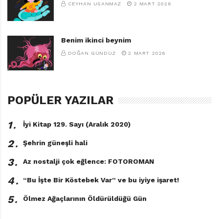
CEYHAN USANMAZ
2 MART 2026
Benim ikinci beynim
DOĞAN GÜNDÜZ
2 MART 2026
POPÜLER YAZILAR
1․
İyi Kitap 129. Sayı (Aralık 2020)
2․
Şehrin güneşli hali
3․
Az nostalji çok eğlence: FOTOROMAN
4․
“Bu İşte Bir Köstebek Var” ve bu iyiye işaret!
5․
Ölmez Ağaçlarının Öldürüldüğü Gün