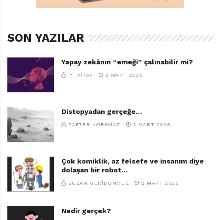
TAGS:
BURCU YILMAZ
,
İLKSATIR YAYINLARI
,
NARJES MOHAMMADI
,
NE ŞAHANE FIKIR!
SON YAZILAR
Yapay zekânın “emeği” çalınabilir mi?
İYI KITAP
2 MART 2026
Distopyadan gerçeğe…
SAFTER KORKMAZ
2 MART 2026
Çok komiklik, az felsefe ve insanım diye
dolaşan bir robot…
SUZAN GERIDÖNMEZ
2 MART 2026
Nedir gerçek?