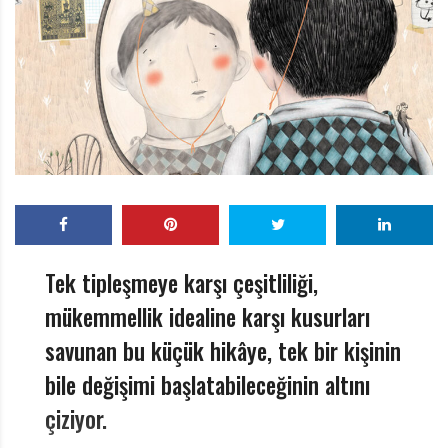
r
ı
D
e
r
g
i
s
i
Tek tipleşmeye karşı çeşitliliği,
mükemmellik idealine karşı kusurları
savunan bu küçük hikâye, tek bir kişinin
bile değişimi başlatabileceğinin altını
çiziyor.