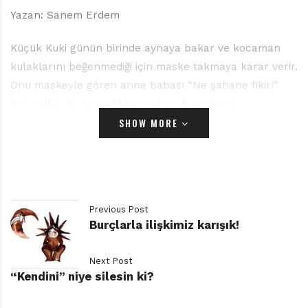
Yazan: Sanem Erdem
Küçük Kuki günün birinde aynaya bakar ve kocaman
kulaklarını beğenmediği için maske takmaya karar verir.
Onu maskeyle gören anne babası “Ne şahane fikir!”
der. Onlar da kırışıklıklarını, küçük gözlerini
SHOW MORE
beğenmiyorlardır. Dışarı çıkar Kuki, onu gören herkes
maske takma fikrine bayılır. Okula vardığında öğretmeni
ve arkadaşları da hoşlanmadıkları saçlarını, ağızlarını
bu şekilde gizlemenin şahane bir fikir olduğunu
düşünür. Kuki kusurlarını kimsenin fark etmemesi bir
Previous Post
yana, bunları gizlemek için bulduğu çözüme övgüler
Burçlarla ilişkimiz karışık!
alması yüzünden çok mutlu olur.
Next Post
Ne var ki ertesi gün bambaşka bir dünyaya uyanır bu
“Kendini” niye silesin ki?
maskeli oğlan. Anne babası da ona özenip maske
takmıştır; sokaktaki insanlar, okuldaki arkadaşları da