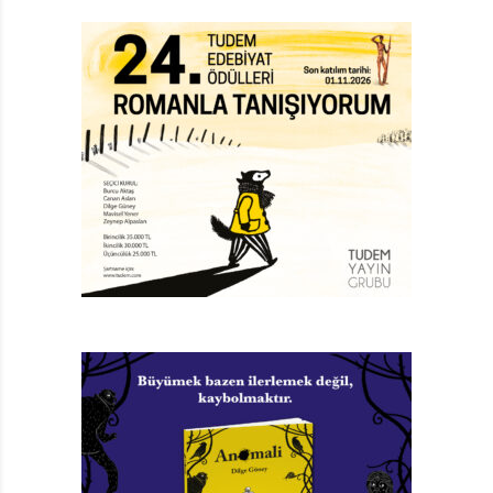
toplumun bireyi biçimlendirdiği kadar bireyin de
toplumu biçimlendirdiğini ve toplumun ideallerine
uymaya çalışırken aslında bu algıyı birey olarak bizim
yarattığımızın altını çiziyor. Dahası tek bir kişinin bile
bütünün bir parçası olarak değişimi başlatabileceğini
ifade ediyor. Farklı fonlar, pastel tonlar ve özgün
figürler ile kısacık, yalın cümlelerin oluşturduğu
gösterişsiz ve sakin bir üsluba sahip kitap, bu sayede
derin bir mevzuyu basitçe aktarmayı başarıyor.