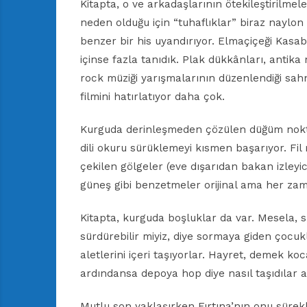
Kitapta, o ve arkadaşlarının ötekileştirilmel
neden olduğu için “tuhaflıklar” biraz naylon 
benzer bir his uyandırıyor. Elmaçiçeği Kasab
içinse fazla tanıdık. Plak dükkânları, antika 
rock müziği yarışmalarının düzenlendiği sah
filmini hatırlatıyor daha çok.
Kurguda derinleşmeden çözülen düğüm noktal
dili okuru sürüklemeyi kısmen başarıyor. Fil
çekilen gölgeler (eve dışarıdan bakan izleyi
güneş gibi benzetmeler orijinal ama her za
Kitapta, kurguda boşluklar da var. Mesela,
sürdürebilir miyiz, diye sormaya giden çocu
aletlerini içeri taşıyorlar. Hayret, demek ko
ardındansa depoya hop diye nasıl taşıdılar 
Mutlu son yaklaşırken Fırtına’nın onu sürekl