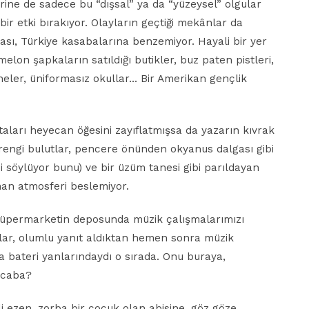
erine de sadece bu “dışsal” ya da “yüzeysel” olgular
bir etki bırakıyor. Olayların geçtiği mekânlar da
ası, Türkiye kasabalarına benzemiyor. Hayali bir yer
melon şapkaların satıldığı butikler, buz paten pistleri,
neler, üniformasız okullar… Bir Amerikan gençlik
arı heyecan öğesini zayıflatmışsa da yazarın kıvrak
 rengi bulutlar, pencere önünden okyanus dalgası gibi
ci söylüyor bunu) ve bir üzüm tanesi gibi parıldayan
man atmosferi beslemiyor.
 süpermarketin deposunda müzik çalışmalarımızı
klar, olumlu yanıt aldıktan hemen sonra müzik
ca bateri yanlarındaydı o sırada. Onu buraya,
acaba?
i ezen, zorba bir çocuk olan abisine, göz göze