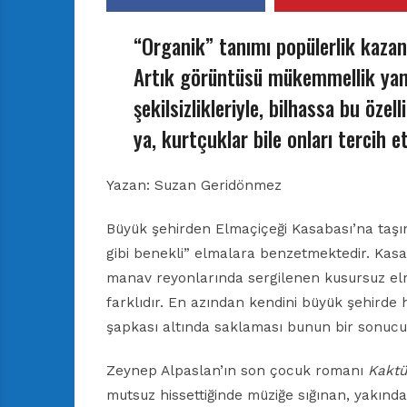
“Organik” tanımı popülerlik kazan
Artık görüntüsü mükemmellik yans
şekilsizlikleriyle, bilhassa bu özel
ya, kurtçuklar bile onları tercih e
Yazan:
Suzan Geridönmez
Büyük şehirden Elmaçiçeği Kasabası’na taşın
gibi benekli” elmalara benzetmektedir. Kasa
manav reyonlarında sergilenen kusursuz el
farklıdır. En azından kendini büyük şehirde 
şapkası altında saklaması bunun bir sonucu y
Zeynep Alpaslan’ın son çocuk romanı
Kaktü
mutsuz hissettiğinde müziğe sığınan, yakında