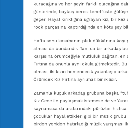
kuracağına ve her şeyin farklı olacağına da
günlerinde, baykuş beresi teneffüste gülüşm
geçer. Hayal kırıklığına uğrayan kız, bir kez d
rock parçasına kaptırdığında en kötü şey bil
Hafta sonu kasabanın plak dükkânına koşup
alması da bundandır. Tam da bir arkadaş bu
karşısına örümceğiyle mutluluk dağıtan, en az
Fırtına da onunla aynı okula gitmektedir. B
olması, iki kızın hemencecik yakınlaşıp arkad
Örümcek Kız Fırtına ayrılmaz bir ikilidir.
Zamanla küçük arkadaş grubuna başka “tuhaf”
Kız Gece ile paylaşmak istemese de ve Yaras
kaynamasa da aralarındaki pürüzler hızlıca a
çocuklar hayal ettikleri gibi bir müzik grubu
birden yeniden hatırladığı müzik yarışması il