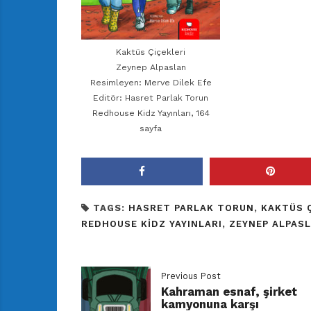
Kaktüs Çiçekleri
Zeynep Alpaslan
Resimleyen: Merve Dilek Efe
Editör: Hasret Parlak Torun
Redhouse Kidz Yayınları, 164
sayfa
TAGS:
HASRET PARLAK TORUN
,
KAKTÜS Ç
REDHOUSE KIDZ YAYINLARI
,
ZEYNEP ALPAS
Previous Post
Kahraman esnaf, şirket
kamyonuna karşı