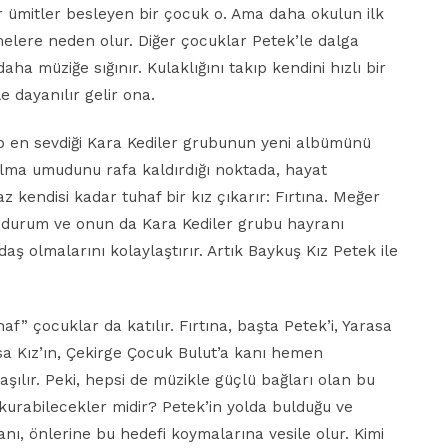
ir ümitler besleyen bir çocuk o. Ama daha okulun ilk
elere neden olur. Diğer çocuklar Petek’le dalga
aha müziğe sığınır. Kulaklığını takıp kendini hızlı bir
e dayanılır gelir ona.
 en sevdiği Kara Kediler grubunun yeni albümünü
lma umudunu rafa kaldırdığı noktada, hayat
 kendisi kadar tuhaf bir kız çıkarır: Fırtına. Meğer
u durum ve onun da Kara Kediler grubu hayranı
aş olmalarını kolaylaştırır. Artık Baykuş Kız Petek ile
 çocuklar da katılır. Fırtına, başta Petek’i, Yarasa
a Kız’ın, Çekirge Çocuk Bulut’a kanı hemen
şılır. Peki, hepsi de müzikle güçlü bağları olan bu
 kurabilecekler midir? Petek’in yolda bulduğu ve
anı, önlerine bu hedefi koymalarına vesile olur. Kimi