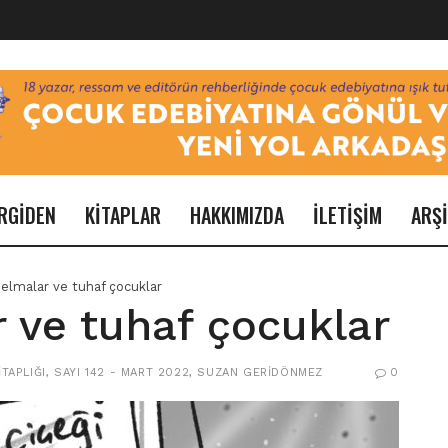
RGİDEN
KİTAPLAR
HAKKIMIZDA
İLETİŞİM
ARŞ
 elmalar ve tuhaf çocuklar
 ve tuhaf çocuklar
TAPLIĞI
,
SAYI 142 - MART 2022
,
SUZAN GERIDÖNMEZ
0