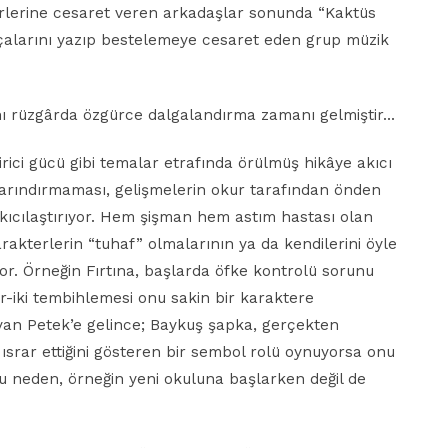
birlerine cesaret veren arkadaşlar sonunda “Kaktüs
rçalarını yazıp bestelemeye cesaret eden grup müzik
ını rüzgârda özgürce dalgalandırma zamanı gelmiştir…
tirici gücü gibi temalar etrafında örülmüş hikâye akıcı
barındırmaması, gelişmelerin okur tarafından önden
ıkıcılaştırıyor. Hem şişman hem astım hastası olan
rakterlerin “tuhaf” olmalarının ya da kendilerini öyle
or. Örneğin Fırtına, başlarda öfke kontrolü sorunu
r-iki tembihlemesi onu sakin bir karaktere
yan Petek’e gelince; Baykuş şapka, gerçekten
 ısrar ettiğini gösteren bir sembol rolü oynuyorsa onu
 neden, örneğin yeni okuluna başlarken değil de