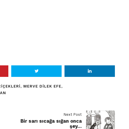
IÇEKLERI
,
MERVE DILEK EFE
,
LAN
Next Post
Bir sarı sıcağa sığan onca
şey…