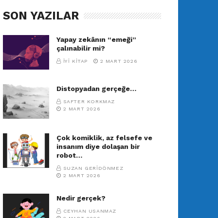
SON YAZILAR
Yapay zekânın “emeği”
çalınabilir mi?
İYI KITAP
2 MART 2026
Distopyadan gerçeğe…
SAFTER KORKMAZ
2 MART 2026
Çok komiklik, az felsefe ve
insanım diye dolaşan bir
robot…
SUZAN GERIDÖNMEZ
2 MART 2026
Nedir gerçek?
CEYHAN USANMAZ