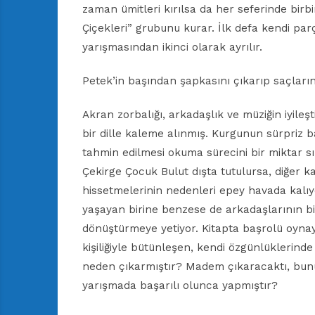
zaman ümitleri kırılsa da her seferinde bir
Çiçekleri” grubunu kurar. İlk defa kendi pa
yarışmasından ikinci olarak ayrılır.
Petek’in başından şapkasını çıkarıp saçlar
Akran zorbalığı, arkadaşlık ve müziğin iyileş
bir dille kaleme alınmış. Kurgunun sürpriz 
tahmin edilmesi okuma sürecini bir miktar s
Çekirge Çocuk Bulut dışta tutulursa, diğer ka
hissetmelerinin nedenleri epey havada kalıy
yaşayan birine benzese de arkadaşlarının bi
dönüştürmeye yetiyor. Kitapta başrolü oyna
kişiliğiyle bütünleşen, kendi özgünlüklerinde
neden çıkarmıştır? Madem çıkaracaktı, bunu
yarışmada başarılı olunca yapmıştır?