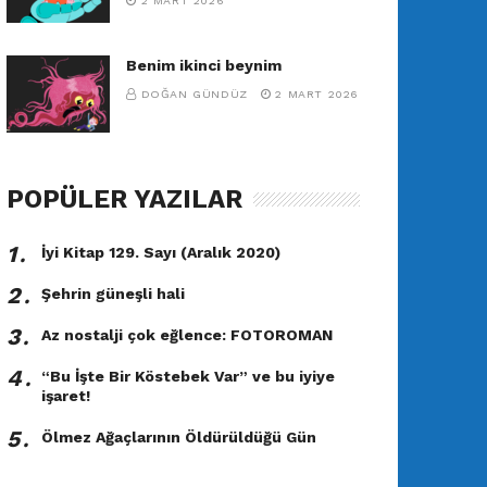
2 MART 2026
Benim ikinci beynim
DOĞAN GÜNDÜZ
2 MART 2026
POPÜLER YAZILAR
1․
İyi Kitap 129. Sayı (Aralık 2020)
2․
Şehrin güneşli hali
3․
Az nostalji çok eğlence: FOTOROMAN
4․
“Bu İşte Bir Köstebek Var” ve bu iyiye
işaret!
5․
Ölmez Ağaçlarının Öldürüldüğü Gün