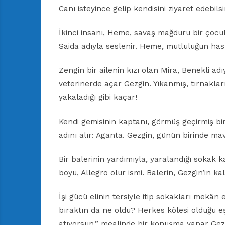
Canı isteyince gelip kendisini ziyaret edebils
İkinci insanı, Heme, savaş mağduru bir çoc
Saida adıyla seslenir. Heme, mutluluğun hasr
Zengin bir ailenin kızı olan Mira, Benekli ad
veterinerde açar Gezgin. Yıkanmış, tırnakları
yakaladığı gibi kaçar!
Kendi gemisinin kaptanı, görmüş geçirmiş bi
adını alır: Aganta. Gezgin, günün birinde mavi
Bir balerinin yardımıyla, yaralandığı sokak k
boyu, Allegro olur ismi. Balerin, Gezgin’in ka
İşi gücü elinin tersiyle itip sokakları mekân 
bıraktın da ne oldu? Herkes kölesi olduğu 
atıyorsun,” mealinde bir konuşma yapar Ge