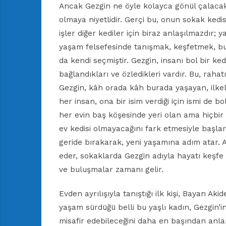
Ancak Gezgin ne öyle kolayca gönül çalacak, 
olmaya niyetlidir. Gerçi bu, onun sokak ked
işler diğer kediler için biraz anlaşılmazdır; y
yaşam felsefesinde tanışmak, keşfetmek, bul
da kendi seçmiştir. Gezgin, insanı bol bir kedi
bağlandıkları ve özledikleri vardır. Bu, rah
Gezgin, kâh orada kâh burada yaşayan, ilkele
her insan, ona bir isim verdiği için ismi de b
her evin baş köşesinde yeri olan ama hiçbir
ev kedisi olmayacağını fark etmesiyle başlar.
geride bırakarak, yeni yaşamına adım atar. A
eder, sokaklarda Gezgin adıyla hayatı keşfe 
ve buluşmalar zamanı gelir.
Evden ayrılışıyla tanıştığı ilk kişi, Bayan Aki
yaşam sürdüğü belli bu yaşlı kadın, Gezgin’i
misafir edebileceğini daha en başından anlamı