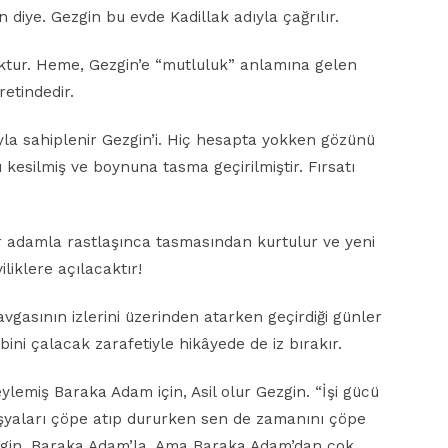
in diye. Gezgin bu evde Kadillak adıyla çağrılır.
uktur. Heme, Gezgin’e “mutluluk” anlamına gelen
etindedir.
ıyla sahiplenir Gezgin’i. Hiç hesapta yokken gözünü
 kesilmiş ve boynuna tasma geçirilmiştir. Fırsatı
r adamla rastlaşınca tasmasından kurtulur ve yeni
liklere açılacaktır!
avgasının izlerini üzerinden atarken geçirdiği günler
lbini çalacak zarafetiyle hikâyede de iz bırakır.
eylemiş Baraka Adam için, Asil olur Gezgin. “İşi gücü
eşyaları çöpe atıp dururken sen de zamanını çöpe
zgin, Baraka Adam’la. Ama Baraka Adam’dan çok