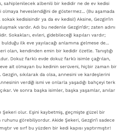
sahiplenilecek albenili bir kedidir ne de ev kedisi
isi olmaya heveslendiğini de göstermez… (Bu aşamada
a sokak kedisisindir ya da ev kedisi!) Aksine, Gezgin’in
uşmak vardır. Adı bu nedenle Gezgin’dir; zaten adını
dir. Sokakları, evleri, gidebileceği kapıları vardır;
atı bulduğu ilk eve yayılacağı anlamına gelmese de…
ri olan, kendinden emin bir kedidir özetle. Tanıştığı
oldur. Dokuz farklı evde dokuz farklı isimle çağrılan,
 eve ait olmayan bu kedinin serüveni, hiçbir zaman bir
 Gezgin, sıkılarak da olsa, annesini ve kardeşlerini
nnesinin verdiği ismi ve onlarla yaşadığı bahçeyi terk
çıkar. Ve sonra başka isimler, başka yaşamlar, anılar
de Şekeri olur. Eşini kaybetmiş, geçmişte güzel bir
n ruhunu görebiliyordur. Akide Şekeri, Gezgin’i sadece
ştır ve sırf bu yüzden bir kedi kapısı yaptırmıştır!