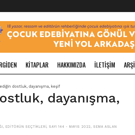
RGİDEN
KİTAPLAR
HAKKIMIZDA
İLETİŞİM
ARŞ
ediğin dostluk, dayanışma, keşif
ostluk, dayanışma,
ĞI
,
EDITÖRÜN SEÇTIKLERI
,
SAYI 144 - MAYIS 2022
,
SEMA ASLAN