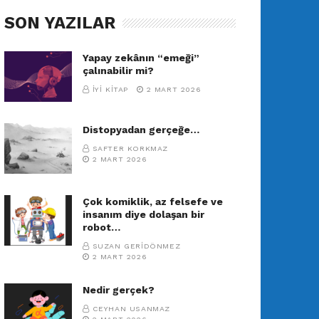
SON YAZILAR
Yapay zekânın “emeği”
çalınabilir mi?
İYI KITAP
2 MART 2026
Distopyadan gerçeğe…
SAFTER KORKMAZ
2 MART 2026
Çok komiklik, az felsefe ve
insanım diye dolaşan bir
robot…
SUZAN GERIDÖNMEZ
2 MART 2026
Nedir gerçek?
CEYHAN USANMAZ