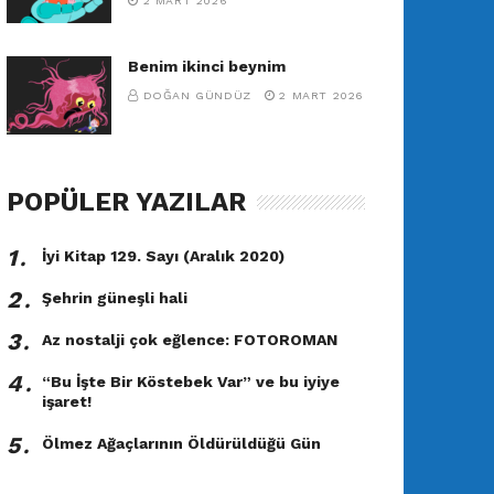
2 MART 2026
Benim ikinci beynim
DOĞAN GÜNDÜZ
2 MART 2026
POPÜLER YAZILAR
1․
İyi Kitap 129. Sayı (Aralık 2020)
2․
Şehrin güneşli hali
3․
Az nostalji çok eğlence: FOTOROMAN
4․
“Bu İşte Bir Köstebek Var” ve bu iyiye
işaret!
5․
Ölmez Ağaçlarının Öldürüldüğü Gün