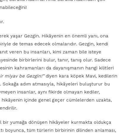
nabileceğini!
r.
ürerek yaşar Gezgin. Hikâyenin en önemli yanı, ona
biriyle de temas edecek olmalarıdır. Gezgin, kendi
anıt veren bu insanları, kimi zaman bile isteye
sinde birbirlerini bulur, tanır, tanış olur. Sadece
mesinin kahramanları da dayanışmanın hangi kilitleri
ir miyav be Gezgin!”
diyen kara köpek Mavi, kedilerin
r. Sokağa adım atmasıyla, hikâyeleri buluşturur bu
vmeyen insanlar, aynı fikirde olmayan kediler,
hikâyenin içinde genel geçer cümlelerden uzakta,
ndirilir.
zel bir yumağa dönüşen hikâyeler kurmakta oldukça
tı boyunca, tüm türlerin birbirinin dilinden anlaması,