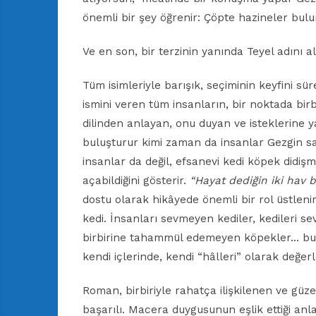
önemli bir şey öğrenir: Çöpte hazineler bulu
Ve en son, bir terzinin yanında Teyel adını alı
Tüm isimleriyle barışık, seçiminin keyfini s
ismini veren tüm insanların, bir noktada bir
dilinden anlayan, onu duyan ve isteklerine y
buluşturur kimi zaman da insanlar Gezgin saye
insanlar da değil, efsanevi kedi köpek didiş
açabildiğini gösterir.
“Hayat dediğin iki hav b
dostu olarak hikâyede önemli bir rol üstleni
kedi. İnsanları sevmeyen kediler, kedileri se
birbirine tahammül edemeyen köpekler… bu 
kendi içlerinde, kendi “hâlleri” olarak değerle
Roman, birbiriyle rahatça ilişkilenen ve gü
başarılı. Macera duygusunun eşlik ettiği anla